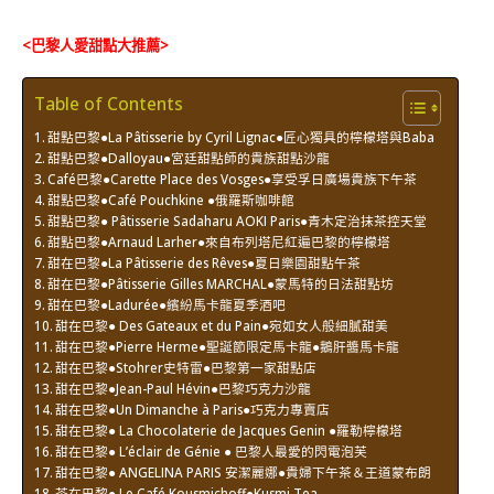
<巴黎人愛甜點大推薦>
Table of Contents
甜點巴黎●La Pâtisserie by Cyril Lignac●匠心獨具的檸檬塔與Baba
甜點巴黎●Dalloyau●宮廷甜點師的貴族甜點沙龍
Café巴黎●Carette Place des Vosges●享受孚日廣場貴族下午茶
甜點巴黎●Café Pouchkine ●俄羅斯咖啡館
甜點巴黎● Pâtisserie Sadaharu AOKI Paris●青木定治抹茶控天堂
甜點巴黎●Arnaud Larher●來自布列塔尼紅遍巴黎的檸檬塔
甜在巴黎●La Pâtisserie des Rêves●夏日樂園甜點午茶
甜在巴黎●Pâtisserie Gilles MARCHAL●蒙馬特的日法甜點坊
甜在巴黎●Ladurée●繽紛馬卡龍夏季酒吧
甜在巴黎● Des Gateaux et du Pain●宛如女人般細膩甜美
甜在巴黎●Pierre Herme●聖誕節限定馬卡龍●鵝肝醬馬卡龍
甜在巴黎●Stohrer史特雷●巴黎第一家甜點店
甜在巴黎●Jean-Paul Hévin●巴黎巧克力沙龍
甜在巴黎●Un Dimanche à Paris●巧克力專賣店
甜在巴黎● La Chocolaterie de Jacques Genin ●羅勒檸檬塔
甜在巴黎● L’éclair de Génie ● 巴黎人最愛的閃電泡芙
甜在巴黎● ANGELINA PARIS 安潔麗娜●貴婦下午茶＆王道蒙布朗
茶在巴黎● Le Café Kousmichoff●Kusmi Tea