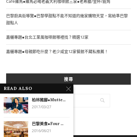
Café羅馬●羅馬必喝老義大利咖啡館三家●老希臘/金杯/鹿角
巴黎廚具街導覽●巴黎學甜點不能不知道的幾家購物天堂，寫給準巴黎
甜點人
嘉欐專題●台北工業風咖啡館哪裡找？精選12家
嘉欐專題●母親節吃什麼？老少咸宜12家餐館不藏私推薦！
搜尋
READ ALSO
柏林豬腳●Mutte...
2017/03/27
巴黎美食●Four ...
2016/06/21