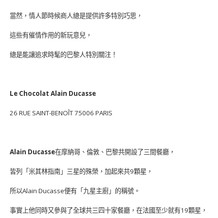
當然，情人節時候商人總是提供許多特別巧思，
這些有催情作用的新玩意兒，
總是能讓追求時髦的巴黎人特別關注！
Le Chocolat Alain Ducasse
26 RUE SAINT-BENOÎT 75006 PARIS
Alain Ducasse
在摩納哥、倫敦、巴黎共開設了三間餐廳，
皆列「米其林指南」三星的殊榮，加起來共9顆星，
所以Alain Ducasse便有「九星主廚」的稱號。
事實上他同時又參與了全球共三四十家餐廳，在法國至少就有19顆星，