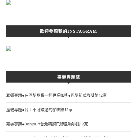
歡迎參觀我的INSTAGRAM
嘉欐專題誌
嘉欐專題●在巴黎品嘗一杯專業咖啡●巴黎新式咖啡館12家
嘉欐專題●台北不可錯過的咖啡館12家
嘉欐專題●Bonjour!台北精選巴黎風咖啡館12家