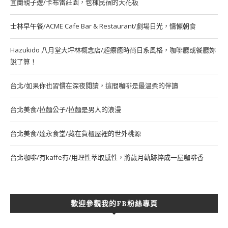
宜蘭親子遊/卡布雷莊園，包棟民宿的天花板
士林早午餐/ACME Cafe Bar & Restaurant/劇場日光，慵懶朝食
Hazukido 八月堂大坪林概念店/超療癒時尚日系風格，咖啡廳或餐廳妳
說了算！
台北/如果你也習慣在深夜閱讀，這間咖啡是最溫柔的伴讀
台北美食/拉麵公子/拉麵是男人的浪漫
台北美食/達永食堂/藏在貨櫃屋裡的世外桃源
台北咖啡/有kaffe冇/用理性萃取感性，將歲月軌跡粹成一屋咖啡香
歡迎參觀我的FB粉絲專頁