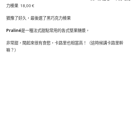
力榛果 18,00 €
猶豫了好久，最後選了黑巧克力榛果
Praliné
是一種法式甜點常用的各式堅果糖漿，
非常甜，聞起來很有食慾，卡路里也相當高！（這時候講卡路里幹
嘛？）