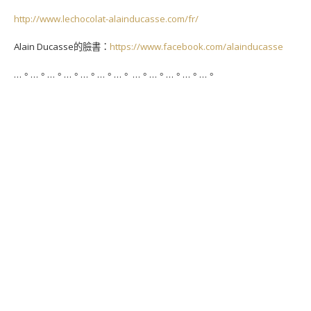
http://www.lechocolat-alainducasse.com/fr/
Alain Ducasse的臉書：
https://www.facebook.com/alainducasse
…。…。…。…。…。…。…。 …。…。…。…。…。