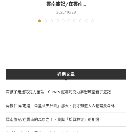
雲南旅記/在雲南...
2025/10/28
近期文章
帶孩子走進巧克力童話｜Cona’s 妮娜巧克力夢想城堡親子遊記
南投住宿/走進「森堡萊夫莊園」那天，我才知道大人也需要森林
雲南旅記/在雲南的高原之上，我與「松贊林寺」的相遇