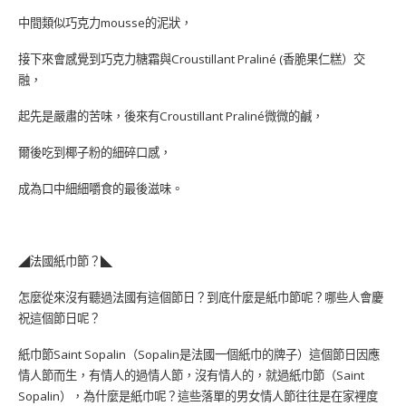
中間類似巧克力mousse的泥狀，
接下來會感覺到巧克力糖霜與Croustillant Praliné (香脆果仁糕）交
融，
起先是嚴肅的苦味，後來有Croustillant Praliné微微的鹹，
爾後吃到椰子粉的細碎口感，
成為口中細細嚼食的最後滋味。
◢法國紙巾節？◣
怎麼從來沒有聽過法國有這個節日？到底什麼是紙巾節呢？哪些人會慶
祝這個節日呢？
紙巾節Saint Sopalin（Sopalin是法國一個紙巾的牌子）這個節日因應
情人節而生，有情人的過情人節，沒有情人的，就過紙巾節（Saint
Sopalin），為什麼是紙巾呢？這些落單的男女情人節往往是在家裡度