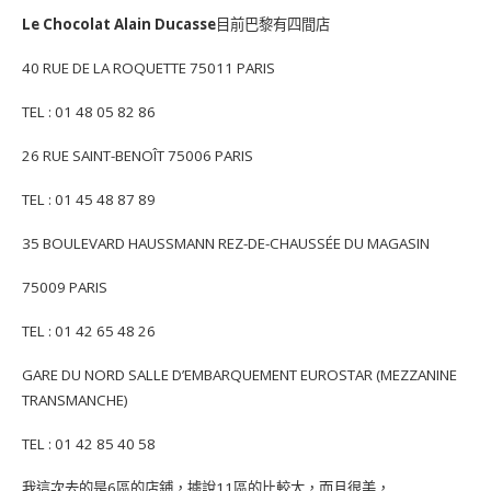
Le Chocolat Alain Ducasse
目前巴黎有四間店
40 RUE DE LA ROQUETTE 75011 PARIS
TEL : 01 48 05 82 86
26 RUE SAINT-BENOÎT 75006 PARIS
TEL : 01 45 48 87 89
35 BOULEVARD HAUSSMANN REZ-DE-CHAUSSÉE DU MAGASIN
75009 PARIS
TEL : 01 42 65 48 26
GARE DU NORD SALLE D’EMBARQUEMENT EUROSTAR (MEZZANINE
TRANSMANCHE)
TEL : 01 42 85 40 58
我這次去的是6區的店鋪，據說11區的比較大，而且很美，