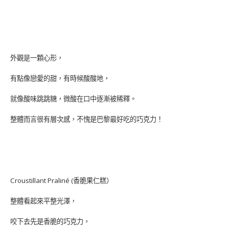
外觀是一顆心形，
有點像戀愛的甜，有時候酸酸地，
就像酸味跳跳糖，微酸在口中逐漸被稀釋。
整體而言很有層次感，不愧是巴黎最好吃的巧克力！
Croustillant Praliné (香脆果仁糕）
整體看起來平整光澤，
咬下去先是香脆的巧克力，