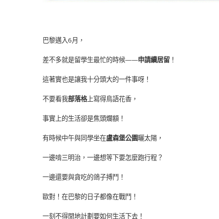
巴黎邁入6月，
差不多就是留學生最忙的時候——
申請續居留
！
這著實也是讓我十分頭大的一件事呀！
不要看我
部落格
上寫得鳥語花香，
事實上的生活卻是焦頭爛額！
有時候中午與同學坐在
盧森堡公園
曬太陽，
一邊啃三明治，一邊想等下要怎麼跑行程？
一邊還要與貪吃的鴿子搏鬥！
歐對！在巴黎的日子都像在戰鬥！
一刻不得閒地計劃要如何生活下去！