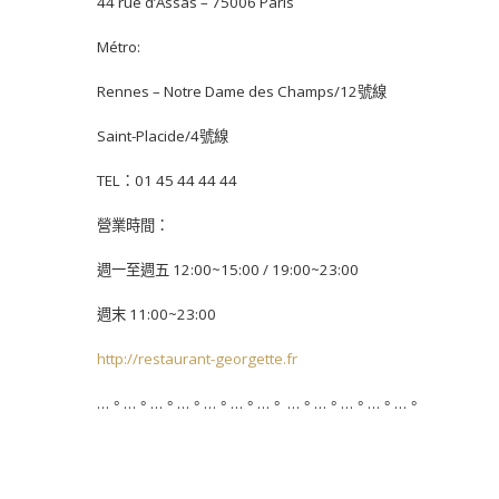
44 rue d’Assas – 75006 Paris
Métro:
Rennes – Notre Dame des Champs/12號線
Saint-Placide/4號線
TEL：01 45 44 44 44
營業時間：
週一至週五 12:00~15:00 / 19:00~23:00
週末 11:00~23:00
http://restaurant-georgette.fr
…。…。…。…。…。…。…。 …。…。…。…。…。