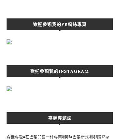
歡迎參觀我的FB粉絲專頁
歡迎參觀我的INSTAGRAM
嘉欐專題誌
嘉欐專題●在巴黎品嘗一杯專業咖啡●巴黎新式咖啡館12家