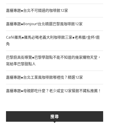
嘉欐專題●台北不可錯過的咖啡館12家
嘉欐專題●Bonjour!台北精選巴黎風咖啡館12家
Café羅馬●羅馬必喝老義大利咖啡館三家●老希臘/金杯/鹿
角
巴黎廚具街導覽●巴黎學甜點不能不知道的幾家購物天堂，
寫給準巴黎甜點人
嘉欐專題●台北工業風咖啡館哪裡找？精選12家
嘉欐專題●母親節吃什麼？老少咸宜12家餐館不藏私推薦！
搜尋