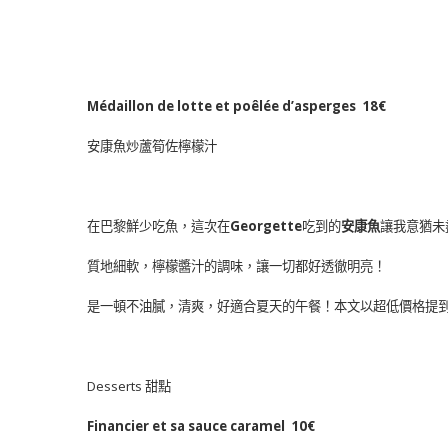
Médaillon de lotte et poêlée d’asperges 18€
安康魚炒蘆筍佐檸檬汁
在巴黎鮮少吃魚，這次在
Georgette
吃到的
安康魚
讓我意猶未
質地細軟，檸檬醬汁的調味，讓一切都好透徹明亮！
是一頓不油膩，清爽，好適合夏天的午餐！本文以超低價格提
Desserts 甜點
Financier et sa sauce caramel 10€