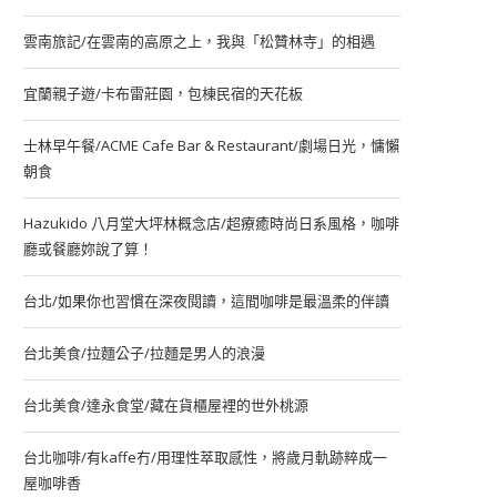
雲南旅記/在雲南的高原之上，我與「松贊林寺」的相遇
宜蘭親子遊/卡布雷莊園，包棟民宿的天花板
士林早午餐/ACME Cafe Bar & Restaurant/劇場日光，慵懶
朝食
Hazukido 八月堂大坪林概念店/超療癒時尚日系風格，咖啡
廳或餐廳妳說了算！
台北/如果你也習慣在深夜閱讀，這間咖啡是最溫柔的伴讀
台北美食/拉麵公子/拉麵是男人的浪漫
台北美食/達永食堂/藏在貨櫃屋裡的世外桃源
台北咖啡/有kaffe冇/用理性萃取感性，將歲月軌跡粹成一
屋咖啡香