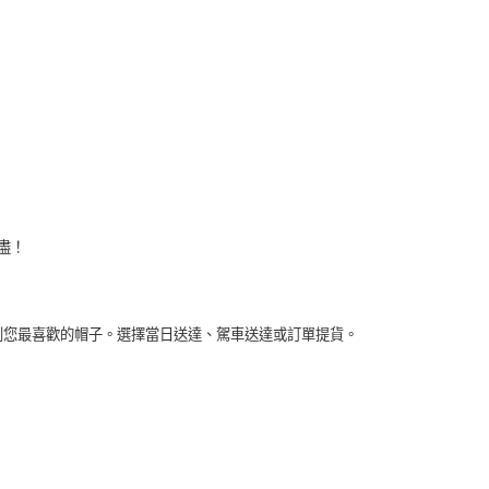
盡！
到您最喜歡的帽子。選擇當日送達、駕車送達或訂單提貨。