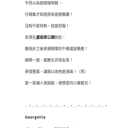
乍見以為是間咖啡館，
仔細看才知道原來是間餐廳！
沒有什麼特殊，就是舒服！
坐落在
盧森堡公園
附近，
散個步之後來頓簡單的午餐或是晚餐！
順帶一提，服務生非常友善！
表情豐富，讓我以為他是演員！（笑）
是一家讓人很放鬆、很愜意的小餐館兒！
…。…。…。…。…。…。…。 …。…。…。…。…。
Georgette