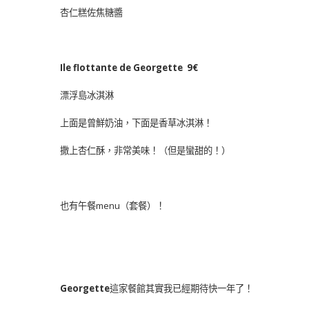
杏仁糕佐焦糖醬
Ile flottante de Georgette 9€
漂浮島冰淇淋
上面是曾鮮奶油，下面是香草冰淇淋！
撒上杏仁酥，非常美味！（但是蠻甜的！）
也有午餐menu（套餐）！
Georgette
這家餐館其實我已經期待快一年了！