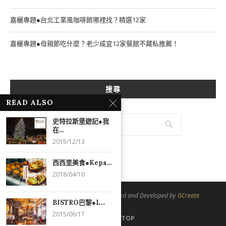
嘉欐專題●台北工業風咖啡館哪裡找？精選12家
嘉欐專題●母親節吃什麼？老少咸宜12家餐館不藏私推薦！
搜尋
READ ALSO
史特拉斯堡遊記●我
在...
2015/12/13
西西里美食●Kepa...
2018/04/10
@2021 - All Right Reserved. Designed and Developed by
GCreate
BISTRO巴黎●L...
2015/06/17
BACK TO TOP