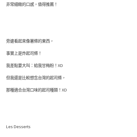
非常細緻的口感，值得推薦！
旁邊看起來像薯條的東西，
事實上是炸起司條！
我差點要大叫：給我甘梅粉！XD
但我還是比較想念台灣的起司條，
那種適合台灣口味的起司種類！XD
Les Desserts