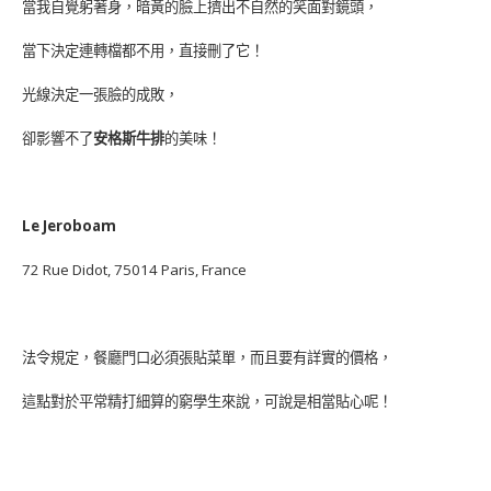
當我自覺躬著身，暗黃的臉上擠出不自然的笑面對鏡頭，
當下決定連轉檔都不用，直接刪了它！
光線決定一張臉的成敗，
卻影響不了
安格斯牛排
的美味！
Le Jeroboam
72 Rue Didot, 75014 Paris, France
法令規定，餐廳門口必須張貼菜單，而且要有詳實的價格，
這點對於平常精打細算的窮學生來說，可說是相當貼心呢！