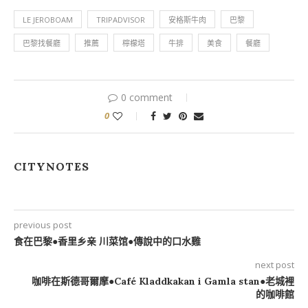
LE JEROBOAM
TRIPADVISOR
安格斯牛肉
巴黎
巴黎找餐廳
推薦
檸檬塔
牛排
美食
餐廳
0 comment
0
CITYNOTES
previous post
食在巴黎●香里乡亲 川菜馆●傳說中的口水雞
next post
咖啡在斯德哥爾摩●Café Kladdkakan i Gamla stan●老城裡
的咖啡館