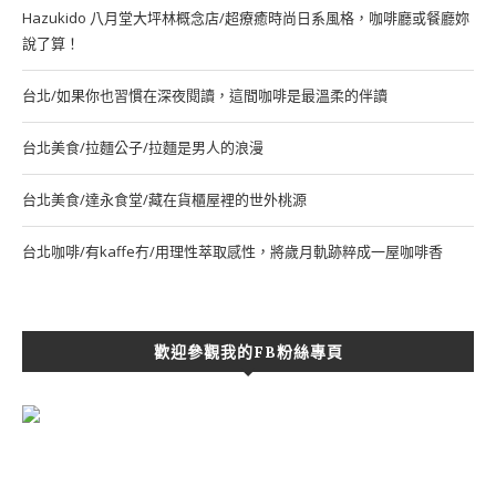
Hazukido 八月堂大坪林概念店/超療癒時尚日系風格，咖啡廳或餐廳妳
說了算！
台北/如果你也習慣在深夜閱讀，這間咖啡是最溫柔的伴讀
台北美食/拉麵公子/拉麵是男人的浪漫
台北美食/達永食堂/藏在貨櫃屋裡的世外桃源
台北咖啡/有kaffe冇/用理性萃取感性，將歲月軌跡粹成一屋咖啡香
歡迎參觀我的FB粉絲專頁