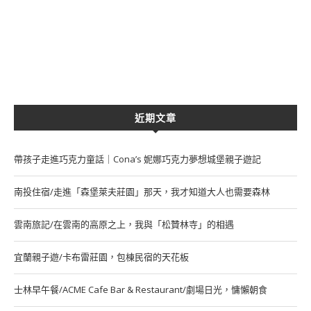
近期文章
帶孩子走進巧克力童話｜Cona’s 妮娜巧克力夢想城堡親子遊記
南投住宿/走進「森堡萊夫莊園」那天，我才知道大人也需要森林
雲南旅記/在雲南的高原之上，我與「松贊林寺」的相遇
宜蘭親子遊/卡布雷莊園，包棟民宿的天花板
士林早午餐/ACME Cafe Bar & Restaurant/劇場日光，慵懶朝食