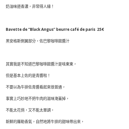
奶油味道香濃，非常得人緣！
Bavette de “Black Angus” beurre café de paris 25€
黑安格斯側翼部分，佐巴黎咖啡館醬汁
其實我是不知道巴黎咖啡館醬汁是啥東東，
但是基本上佐的是青醬啦！
不要以為牛排佐青醬看起來很普通，
事實上巧妙地不把牛肉的滋味淹蓋掉，
不能太花俏，又不能太單調，
新鮮的羅勒香氣，自然地將牛排的甜味帶出來，