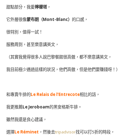
甜點部分，我愛
檸檬塔
，
它外層很像
蒙布朗（Mont-Blanc）
的口感，
很特別，值得一試！
服務周到，甚至樂意講英文，
（其實我覺得很多人說巴黎餐館很高傲，都不樂意講英文，
我目前極少遇過這樣的狀況，他們高傲，但是他們要賺錢呀！）
和專賣牛排的
Le Relais de l’Entrecote
相比的話，
我更推薦
Le Jeroboam
的黑安格斯牛排。
雖然我還是良心建議，
選擇
Le Réminet
，然後去
tripadvisor
找可以打5折的時段，