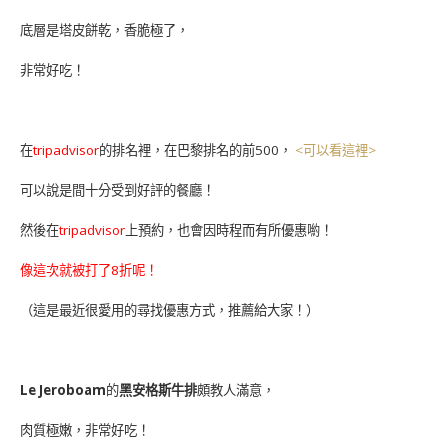
底層是塔皮餅乾，香脆極了，
非常好吃！
在
tripadvisor
的排名裡，在巴黎排名的前500，
<可以看這裡>
可以說是間十分受到好評的餐廳！
然後在
tripadvisor
上預約，也會因時程而有所優惠喲！
像這次就被打了8折呢！
（這是最近很愛用的尋找優惠方式，推薦給大家！）
Le Jeroboam
的
黑安格斯牛排
頗教人滿意，
肉質極嫩，非常好吃！