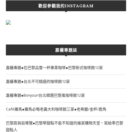
歡迎參觀我的INSTAGRAM
嘉欐專題誌
嘉欐專題●在巴黎品嘗一杯專業咖啡●巴黎新式咖啡館12家
嘉欐專題●台北不可錯過的咖啡館12家
嘉欐專題●Bonjour!台北精選巴黎風咖啡館12家
Café羅馬●羅馬必喝老義大利咖啡館三家●老希臘/金杯/鹿角
巴黎廚具街導覽●巴黎學甜點不能不知道的幾家購物天堂，寫給準巴黎
甜點人