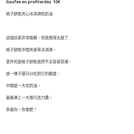
Gaufee en profiterdes 10€
格子餅乾夾心冰淇淋佐奶油
這個店家非常推薦，但我覺得太甜了…
格子餅乾中間夾香草冰淇淋，
意外的是格子餅乾竟然不太容易受潮，
放一陣子還可以吃到它的脆度，
中間是一大坨奶油，
最後淋上一大堆巧克力醬，
恭喜你，你會肥！