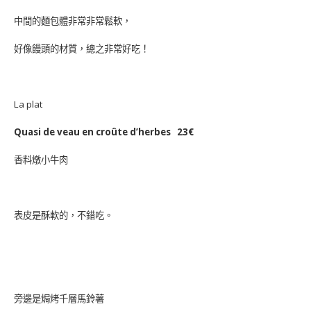
中間的麵包體非常非常鬆軟，
好像饅頭的材質，總之非常好吃！
La plat
Quasi de veau en croûte d’herbes 23€
香料燉小牛肉
表皮是酥軟的，不錯吃。
旁邊是焗烤千層馬鈴薯