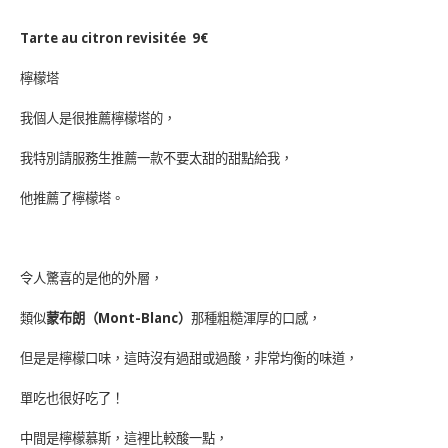
Tarte au citron revisitée 9€
檸檬塔
我個人是很推薦檸檬塔的，
我特別請服務生推薦一款不要太甜的甜點給我，
他推薦了檸檬塔。
令人驚喜的是他的外層，
類似
蒙布朗（Mont-Blanc）
那種粗糙渾厚的口感，
但是是檸檬口味，這時沒有過甜或過酸，非常均衡的味道，
單吃也很好吃了！
中間是檸檬慕斯，這裡比較酸一點，