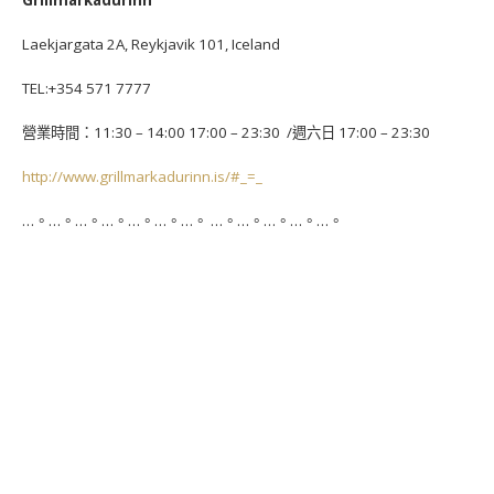
Grillmarkadurinn
Laekjargata 2A, Reykjavik 101, Iceland
TEL:+354 571 7777
營業時間：11:30 – 14:00 17:00 – 23:30 /週六日 17:00 – 23:30
http://www.grillmarkadurinn.is/#_=_
…。…。…。…。…。…。…。 …。…。…。…。…。