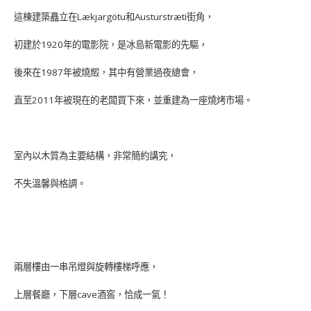
這棟建築矗立在Lækjargötu和Austurstræti街角，
初建於1920年的電影院，是冰島新電影的先驅，
後來在1987年被燒燬，其中有營業過夜總會，
直至2011年被現在的老闆買下來，並重建為一座燒烤市場。
室內以木質為主要結構，非常簡約講究，
不失溫馨與格調。
兩層樓由一串吊燈與旋轉樓梯呼應，
上層餐廳，下層cave酒窖，恰成一氣！