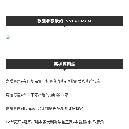
歡迎參觀我的INSTAGRAM
嘉欐專題誌
嘉欐專題●在巴黎品嘗一杯專業咖啡●巴黎新式咖啡館12家
嘉欐專題●台北不可錯過的咖啡館12家
嘉欐專題●Bonjour!台北精選巴黎風咖啡館12家
Café羅馬●羅馬必喝老義大利咖啡館三家●老希臘/金杯/鹿角