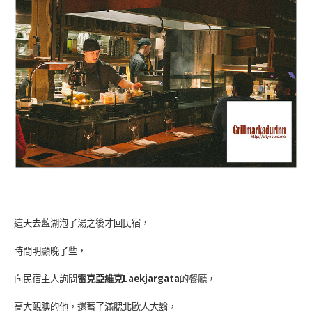
這天去藍湖泡了湯之後才回民宿，
時間明顯晚了些，
向民宿主人詢問
雷克亞維克Laekjargata
的餐廳，
高大靦腆的他，還蓄了滿腮北歐人大鬍，