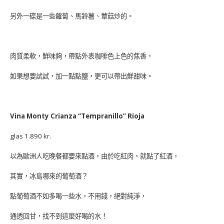
另外一碟是一些蘿蔔、馬鈴薯、蕈菇炒的。
肉質柔軟，鮮味夠，帶點外表咖啡色上色的焦香，
如果想要試試，加一點點鹽，更可以帶出鮮甜味。
Vina Monty Crianza “Tempranillo” Rioja
glas 1.890 kr.
以為歐洲人吃晚餐都要來點酒，由於吃紅肉，就點了紅酒，
其實，冰島哪來的葡萄酒？
點葡萄酒不如多喝一些水，不用錢，絕對純淨，
通透回甘，找不到這麼好喝的水！