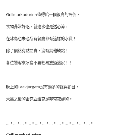
Grillmarkadurinn值得給一個很高的評價，
食物非常好吃，就連水也是透心涼，
在冰島也未必所有餐廳都有這樣的水質！
除了價格有點昂貴，沒有其他缺點！
各位饕客來冰島不要輕易放過這家！！
晚上的Laekjargata沒有過多的餘興節目，
天黑之後的雷克亞維克是非常寂靜的。
…。…。…。…。…。…。…。 …。…。…。…。…。