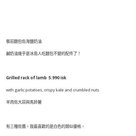
餐前麵包佐海鹽奶油
鹹奶油幾乎是冰島人吃麵包不變的配件了！
Grilled rack of lamb 5.990 isk
with garlic potatoes, crispy kale and crumbled nuts
羊肉佐大蒜與馬鈴薯
有三種佐醬，我最喜歡的是白色的類似優格，