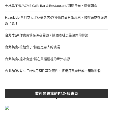
士林早午餐/ACME Cafe Bar & Restaurant/劇場日光，慵懶朝食
Hazukido 八月堂大坪林概念店/超療癒時尚日系風格，咖啡廳或餐廳妳
說了算！
台北/如果你也習慣在深夜閱讀，這間咖啡是最溫柔的伴讀
台北美食/拉麵公子/拉麵是男人的浪漫
台北美食/達永食堂/藏在貨櫃屋裡的世外桃源
台北咖啡/有kaffe冇/用理性萃取感性，將歲月軌跡粹成一屋咖啡香
歡迎參觀我的FB粉絲專頁