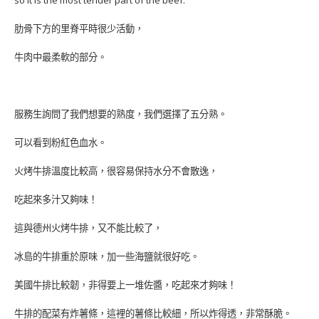
so it is the most tender part of the beef.
肋骨下方的里脊平時很少活動，
牛肉中最柔軟的部分。
服務生詢問了我們想要的熟度，我們選擇了五分熟。
可以看到粉紅色血水。
火烤牛排溫度比較高，很容易保持水分不會散逸，
吃起來多汁又夠味！
這與德州火烤牛排，又不能比較了，
冰島的牛排重於原味，加一些海鹽就很好吃。
美國牛排比較韌，非得要上一堆佐醬，吃起來才夠味！
牛排的配菜有炸薯條，這裡的薯條比較細，所以炸得透，非常酥脆。