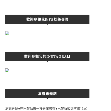
歡迎參觀我的FB粉絲專頁
歡迎參觀我的INSTAGRAM
嘉欐專題誌
嘉欐專題●在巴黎品嘗一杯專業咖啡●巴黎新式咖啡館12家