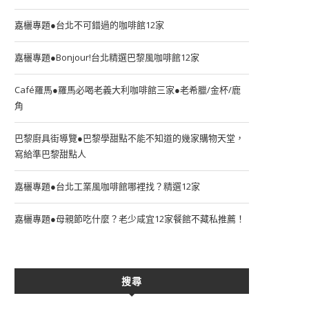
嘉欐專題●台北不可錯過的咖啡館12家
嘉欐專題●Bonjour!台北精選巴黎風咖啡館12家
Café羅馬●羅馬必喝老義大利咖啡館三家●老希臘/金杯/鹿
角
巴黎廚具街導覽●巴黎學甜點不能不知道的幾家購物天堂，
寫給準巴黎甜點人
嘉欐專題●台北工業風咖啡館哪裡找？精選12家
嘉欐專題●母親節吃什麼？老少咸宜12家餐館不藏私推薦！
搜尋