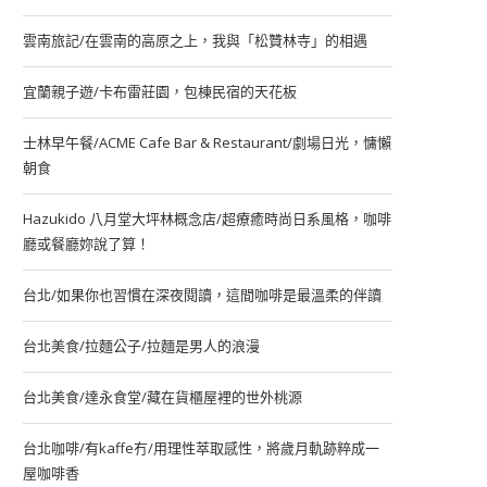
雲南旅記/在雲南的高原之上，我與「松贊林寺」的相遇
宜蘭親子遊/卡布雷莊園，包棟民宿的天花板
士林早午餐/ACME Cafe Bar & Restaurant/劇場日光，慵懶
朝食
Hazukido 八月堂大坪林概念店/超療癒時尚日系風格，咖啡
廳或餐廳妳說了算！
台北/如果你也習慣在深夜閱讀，這間咖啡是最溫柔的伴讀
台北美食/拉麵公子/拉麵是男人的浪漫
台北美食/達永食堂/藏在貨櫃屋裡的世外桃源
台北咖啡/有kaffe冇/用理性萃取感性，將歲月軌跡粹成一
屋咖啡香