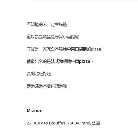
不知道的人一定會錯過，
還以為是瑪黑區尋常小酒館呢！
其實是一家完全不輸給
中東口袋餅
的pizza！
他最出名的是
法式勃根地牛肉pizza
，
真的超級好吃！
走過路過不要再錯過嚕！
Miznon
22 Rue des Ecouffes, 75004 Paris, 法國