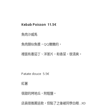
Kebab Poisson 11.5€
魚肉沙威馬
魚肉類似魚漿，QQ嫩嫩的，
裡面有番茄丁、洋蔥片，和香菜，很清爽。
Patate douce 5.5€
紅薯
很甜的烤地瓜，附粗鹽。
店員很推薦這款，但點了之後被同學白眼…XD