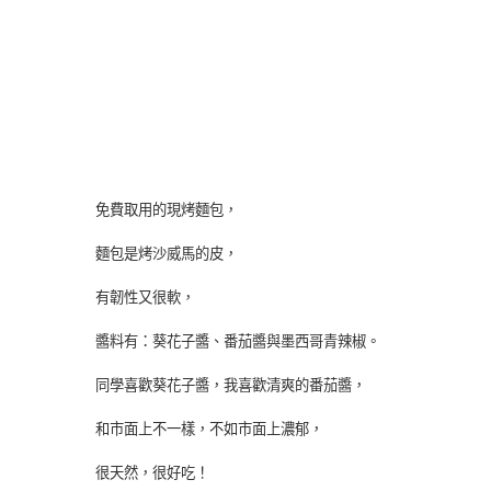
免費取用的現烤麵包，
麵包是烤沙威馬的皮，
有韌性又很軟，
醬料有：葵花子醬、番茄醬與墨西哥青辣椒。
同學喜歡葵花子醬，我喜歡清爽的番茄醬，
和市面上不一樣，不如市面上濃郁，
很天然，很好吃！