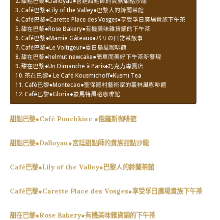
甜點巴黎●Dalloyau●宮廷甜點師的貴族甜點沙龍
Café巴黎●Lily of the Valley●巴黎人的鈴蘭茶館
Café巴黎●Carette Place des Vosges●享受孚日廣場貴族下午茶
甜在巴黎●Rose Bakery●有機美味雜貨鋪的下午茶
Café巴黎●Mamie Gâteaux●パリの日常茶飯事
Café巴黎●Le Voltigeur●夏日島風咖啡館
甜在巴黎●helmut newcake●簡單而美好下午茶新發現
甜在巴黎●Un Dimanche à Paris●巧克力專賣店
茶在巴黎● Le Café Kousmichoff●Kusmi Tea
Café巴黎●Montecao●聖保羅村藝術家的叢林風咖啡館
Café巴黎●Gloria●蒙馬特風格咖啡館
甜點巴黎●Café Pouchkine ●俄羅斯咖啡館
甜點巴黎●Dalloyau●宮廷甜點師的貴族甜點沙龍
Café巴黎●Lily of the Valley●巴黎人的鈴蘭茶館
Café巴黎●Carette Place des Vosges●享受孚日廣場貴族下午茶
甜在巴黎●Rose Bakery●有機美味雜貨鋪的下午茶