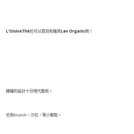
L’OisiveThé
也可以買到有機茶
Løv Organic
喲！
糖罐的設計十分現代藝術。
也有brunch、沙拉，等小餐點。