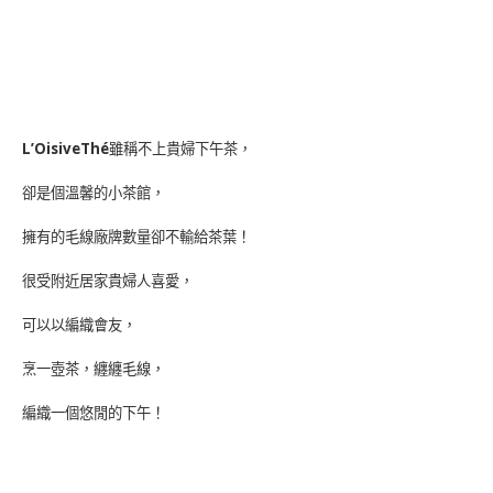
L’OisiveThé
雖稱不上貴婦下午茶，
卻是個溫馨的小茶館，
擁有的毛線廠牌數量卻不輸給茶葉！
很受附近居家貴婦人喜愛，
可以以編織會友，
烹一壺茶，纏纏毛線，
編織一個悠閒的下午！