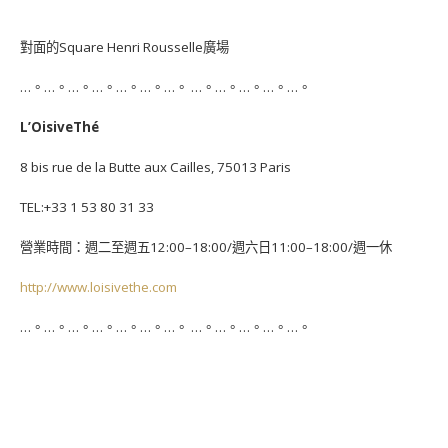
對面的Square Henri Rousselle廣場
…。…。…。…。…。…。…。 …。…。…。…。…。
L’OisiveThé
8 bis rue de la Butte aux Cailles, 75013 Paris
TEL:+33 1 53 80 31 33
營業時間：週二至週五12:00–18:00/週六日11:00–18:00/週一休
http://www.loisivethe.com
…。…。…。…。…。…。…。 …。…。…。…。…。