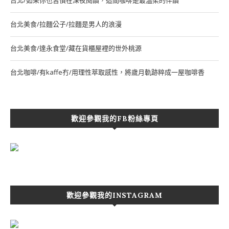
台北/如果你也習慣在深夜閱讀，這間咖啡是最溫柔的伴讀
台北美食/拉麵公子/拉麵是男人的浪漫
台北美食/達永食堂/藏在貨櫃屋裡的世外桃源
台北咖啡/有kaffe冇/用理性萃取感性，將歲月軌跡粹成一屋咖啡香
歡迎參觀我的FB粉絲專頁
歡迎參觀我的INSTAGRAM