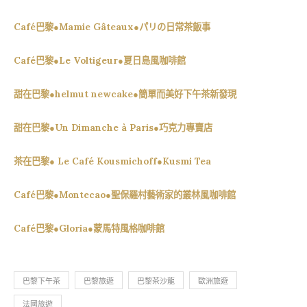
Café巴黎●Mamie Gâteaux●パリの日常茶飯事
Café巴黎●Le Voltigeur●夏日島風咖啡館
甜在巴黎●helmut newcake●簡單而美好下午茶新發現
甜在巴黎●Un Dimanche à Paris●巧克力專賣店
茶在巴黎● Le Café Kousmichoff●Kusmi Tea
Café巴黎●Montecao●聖保羅村藝術家的叢林風咖啡館
Café巴黎●Gloria●蒙馬特風格咖啡館
巴黎下午茶
巴黎旅遊
巴黎茶沙龍
歐洲旅遊
法國旅遊