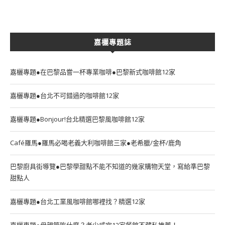
嘉欐專題誌
嘉欐專題●在巴黎品嘗一杯專業咖啡●巴黎新式咖啡館12家
嘉欐專題●台北不可錯過的咖啡館12家
嘉欐專題●Bonjour!台北精選巴黎風咖啡館12家
Café羅馬●羅馬必喝老義大利咖啡館三家●老希臘/金杯/鹿角
巴黎廚具街導覽●巴黎學甜點不能不知道的幾家購物天堂，寫給準巴黎
甜點人
嘉欐專題●台北工業風咖啡館哪裡找？精選12家