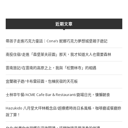
近期文章
帶孩子走進巧克力童話｜Cona’s 妮娜巧克力夢想城堡親子遊記
南投住宿/走進「森堡萊夫莊園」那天，我才知道大人也需要森林
雲南旅記/在雲南的高原之上，我與「松贊林寺」的相遇
宜蘭親子遊/卡布雷莊園，包棟民宿的天花板
士林早午餐/ACME Cafe Bar & Restaurant/劇場日光，慵懶朝食
Hazukido 八月堂大坪林概念店/超療癒時尚日系風格，咖啡廳或餐廳妳
說了算！