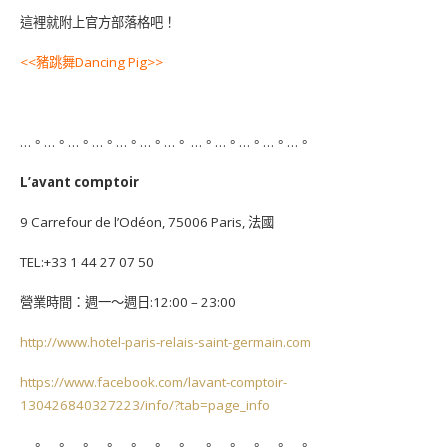
這裡就附上官方部落格吧！
<<豬跳舞Dancing Pig>>
…。…。…。…。…。…。…。 …。…。…。…。…。
L’avant comptoir
9 Carrefour de l’Odéon, 75006 Paris, 法國
TEL:+33 1 44 27 07 50
營業時間：週一～週日:12:00 – 23:00
http://www.hotel-paris-relais-saint-germain.com
https://www.facebook.com/lavant-comptoir-
130426840327223/info/?tab=page_info
…。…。…。…。…。…。…。 …。…。…。…。…。