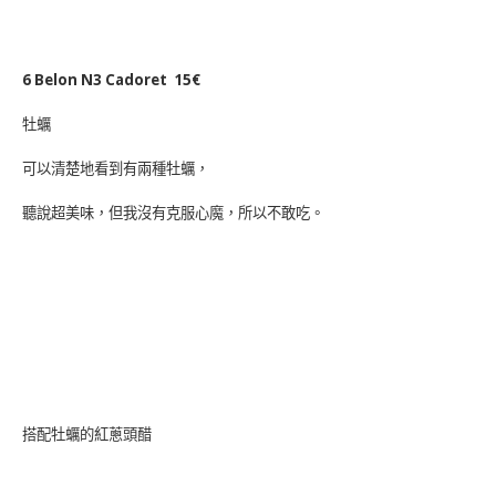
6 Belon N3 Cadoret 15€
牡蠣
可以清楚地看到有兩種牡蠣，
聽說超美味，但我沒有克服心魔，所以不敢吃。
搭配牡蠣的紅蔥頭醋