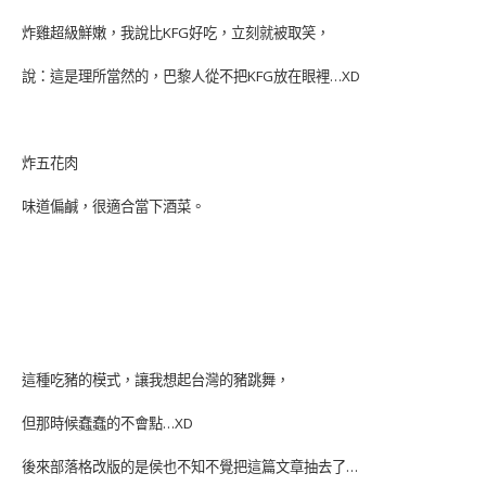
炸雞超級鮮嫩，我說比KFG好吃，立刻就被取笑，
說：這是理所當然的，巴黎人從不把KFG放在眼裡…XD
炸五花肉
味道偏鹹，很適合當下酒菜。
這種吃豬的模式，讓我想起台灣的豬跳舞，
但那時候蠢蠢的不會點…XD
後來部落格改版的是侯也不知不覺把這篇文章抽去了…