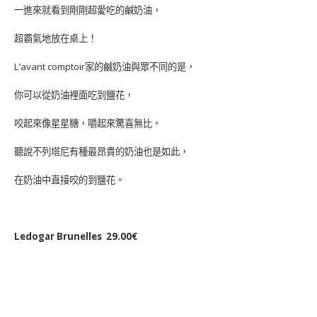
一進來就看到剛剛超愛吃的鹹奶油，
超霸氣地放在桌上！
L’avant comptoir家的鹹奶油與眾不同的是，
你可以從奶油裡面吃到鹽花，
咬起來像星星糖，嚼起來驚喜無比。
聽說不列塔尼有種最昂貴的奶油也是如此，
在奶油中直接咬的到鹽花。
Ledogar Brunelles 29.00€