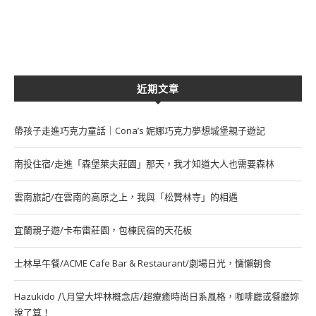
近期文章
帶孩子走進巧克力童話｜Cona’s 妮娜巧克力夢想城堡親子遊記
南投住宿/走進「森堡萊夫莊園」那天，我才知道大人也需要森林
雲南旅記/在雲南的高原之上，我與「松贊林寺」的相遇
宜蘭親子遊/卡布雷莊園，包棟民宿的天花板
士林早午餐/ACME Cafe Bar & Restaurant/劇場日光，慵懶朝食
Hazukido 八月堂大坪林概念店/超療癒時尚日系風格，咖啡廳或餐廳妳
說了算！