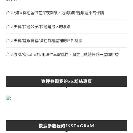
台北/如果你也習慣在深夜閱讀，這間咖啡是最溫柔的伴讀
台北美食/拉麵公子/拉麵是男人的浪漫
台北美食/達永食堂/藏在貨櫃屋裡的世外桃源
台北咖啡/有kaffe冇/用理性萃取感性，將歲月軌跡粹成一屋咖啡香
歡迎參觀我的FB粉絲專頁
歡迎參觀我的INSTAGRAM