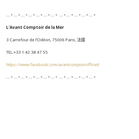
…。…。…。…。…。…。…。 …。…。…。…。…。
L’Avant Comptoir de la Mer
3 Carrefour de l’Odéon, 75006 Paris, 法國
TEL:+33 1 42 38 47 55
https://www.facebook.com/avantcomptoirofficiel/
…。…。…。…。…。…。…。 …。…。…。…。…。