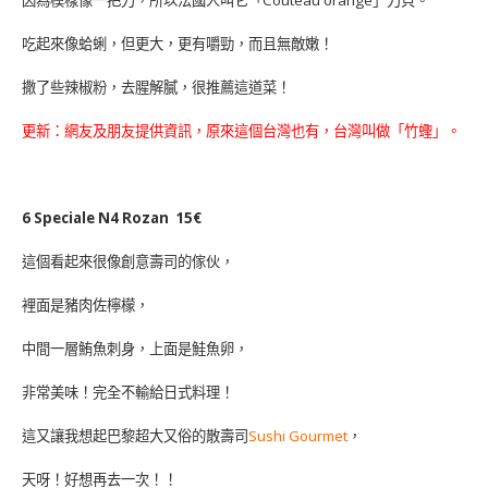
因為模樣像一把刀，所以法國人叫它「Couteau orange」刀貝。
吃起來像蛤蜊，但更大，更有嚼勁，而且無敵嫩！
撒了些辣椒粉，去腥解膩，很推薦這道菜！
更新：網友及朋友提供資訊，原來這個台灣也有，台灣叫做「竹蟶」。
6 Speciale N4 Rozan 15€
這個看起來很像創意壽司的傢伙，
裡面是豬肉佐檸檬，
中間一層鮪魚刺身，上面是鮭魚卵，
非常美味！完全不輸給日式料理！
這又讓我想起巴黎超大又俗的散壽司
Sushi Gourmet
，
天呀！好想再去一次！！