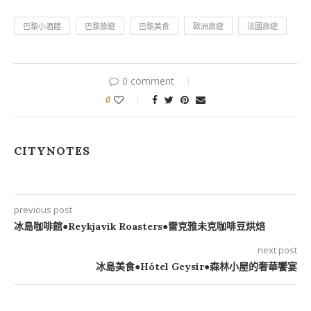
巴黎小酒館
巴黎旅遊
巴黎美食
歐洲旅遊
法國旅遊
0 comment
0
CITYNOTES
previous post
冰島咖啡館●Reykjavik Roasters●雷克雅未克咖啡豆烘焙
next post
冰島美食●Hótel Geysir●森林小屋的奢華饗宴