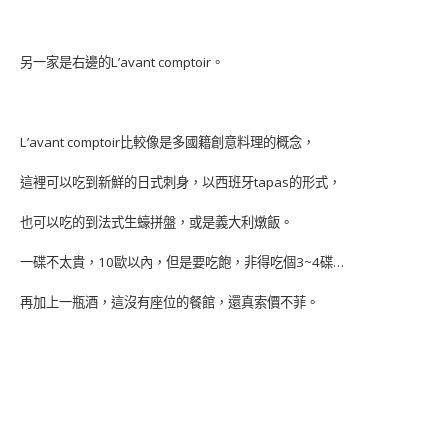
另一家是右邊的L’avant comptoir。
L’avant comptoir比較像是多國籍創意料理的概念，
這裡可以吃到新鮮的日式刺身，以西班牙tapas的形式，
也可以吃的到法式生蠔拼盤，或是義大利燉飯。
一碟不太貴，10歐以內，但是要吃飽，非得吃個3~4碟…
再加上一瓶酒，這沒有座位的餐館，還真索價不菲。