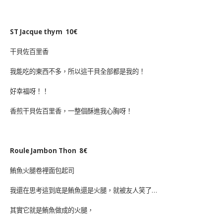
ST Jacque thym 10€
干貝佐百里香
我能吃的東西不多，所以這干貝全部都是我的！
好幸福呀！！
香煎干貝佐百里香，一整個酥進我心胸呀！
Roule Jambon Thon 8€
鮪魚火腿卷裡面包起司
我還在思考這到底是鮪魚還是火腿，就被友人笑了…
其實它就是鮪魚做成的火腿，