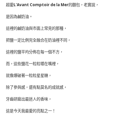
超愛
L’Avant Comptoir de la Mer
的麵包，老實說，
是因為鹹奶油。
這裡的鹹奶油與市面上常見的那種，
把鹽一定比例完全融合在奶油裡不同，
這裡的鹽平均分佈在每一個不方，
而，這些鹽花一粒粒嚼在嘴裡，
就像爆破著一粒粒星星糖，
除了參與感，還有點莫名的成就感，
牙齒研磨出最迷人的香味，
這是今天我最愛的亮點之一！