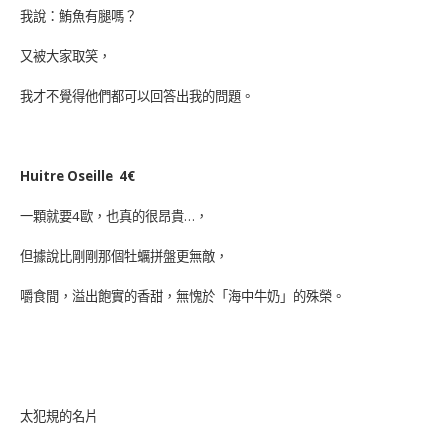
我說：鮪魚有腿嗎？
又被大家取笑，
我才不覺得他們都可以回答出我的問題。
Huitre Oseille 4€
一顆就要4歐，也真的很昂貴…，
但據說比剛剛那個牡蠣拼盤更無敵，
嚼食間，溢出飽實的香甜，無愧於「海中牛奶」的殊榮。
太犯規的名片