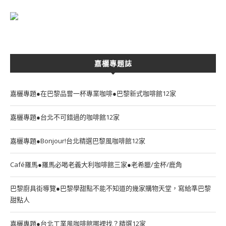
嘉欐專題誌
嘉欐專題●在巴黎品嘗一杯專業咖啡●巴黎新式咖啡館12家
嘉欐專題●台北不可錯過的咖啡館12家
嘉欐專題●Bonjour!台北精選巴黎風咖啡館12家
Café羅馬●羅馬必喝老義大利咖啡館三家●老希臘/金杯/鹿角
巴黎廚具街導覽●巴黎學甜點不能不知道的幾家購物天堂，寫給準巴黎
甜點人
嘉欐專題●台北工業風咖啡館哪裡找？精選12家