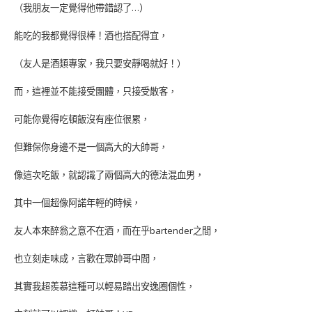
（我朋友一定覺得他帶錯認了…）
能吃的我都覺得很棒！酒也搭配得宜，
（友人是酒類專家，我只要安靜喝就好！）
而，這裡並不能接受團體，只接受散客，
可能你覺得吃頓飯沒有座位很累，
但難保你身邊不是一個高大的大帥哥，
像這次吃飯，就認識了兩個高大的德法混血男，
其中一個超像阿諾年輕的時候，
友人本來醉翁之意不在酒，而在乎bartender之間，
也立刻走味成，言歡在眾帥哥中間，
其實我超羨慕這種可以輕易踏出安逸圈個性，