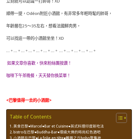
立刻就可以認識一打帥哥！XD
順帶一提，Odéon附近小酒館，有非常多年輕時髦的帥哥，
年齡層在25～35左右，想看法國鮮肉男，
可以找這一帶的小酒館坐坐！XD
…。…。…。…。…。…。…。 …。…。…。…。…。
如果文章你喜歡，快來粉絲團按讚！
咖啡下午茶晚餐，天天替你換菜單！
<巴黎值得一去的小酒館>
Table of Contents
美食巴黎●Marcel●Bar et Cuisine●英式料理印度新吃法
bistro在巴黎●Buddha-Bar●環繞大佛的時尚紅色酒吧
小酒館在巴黎●La folie en tête●鵪鶉之丘bobo聚集地