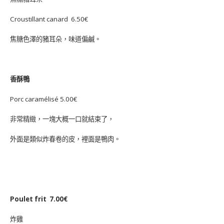
Croustillant canard 6.50€
焦糖色澤的豬耳朵，味道偏鹹。
香酥鴨
Porc caramélisé 5.00€
非常精緻，一塊大概一口就結束了，
外面是類似炸春卷的皮，裡面是鴨肉。
Poulet frit 7.00€
炸雞