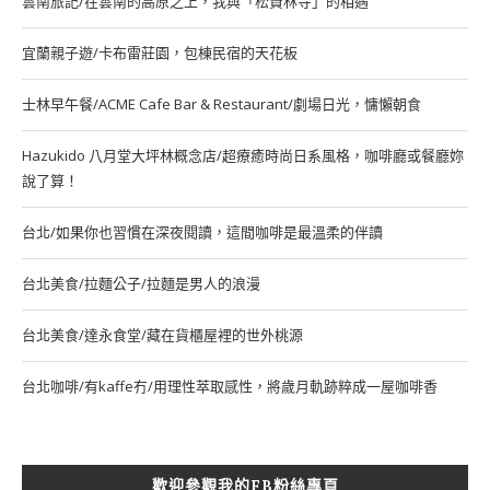
雲南旅記/在雲南的高原之上，我與「松贊林寺」的相遇
宜蘭親子遊/卡布雷莊園，包棟民宿的天花板
士林早午餐/ACME Cafe Bar & Restaurant/劇場日光，慵懶朝食
Hazukido 八月堂大坪林概念店/超療癒時尚日系風格，咖啡廳或餐廳妳
說了算！
台北/如果你也習慣在深夜閱讀，這間咖啡是最溫柔的伴讀
台北美食/拉麵公子/拉麵是男人的浪漫
台北美食/達永食堂/藏在貨櫃屋裡的世外桃源
台北咖啡/有kaffe冇/用理性萃取感性，將歲月軌跡粹成一屋咖啡香
歡迎參觀我的FB粉絲專頁