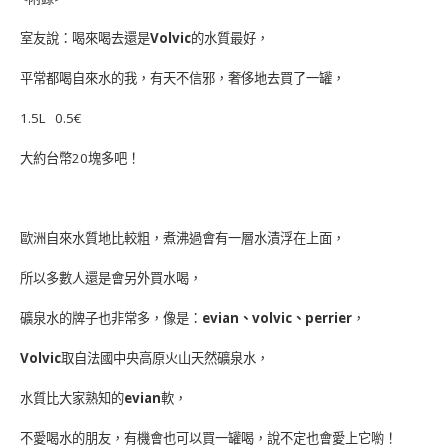
室友說：喝來喝去還是
Volvic
的水質最好，
平常都喝自來水的我，有天不信邪，奢侈地去買了一罐，
1.5L 0.5€
大約台幣20塊多吧！
歐洲自來水質地比較粗，煮沸過會有一層水漬浮在上面，
所以多數人還是會另外買水喝，
礦泉水的牌子也非常多，像是：
evian、volvic、perrier
，
Volvic
取自法國中央高原火山天然礦泉水，
水質比大家熟知的
evian
軟，
不愛喝水的朋友，有機會也可以買一罐喝，說不定也會愛上它喲！