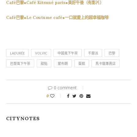
Café巴黎●Café Kitsuné paris●美好午後（有影片）
Café巴黎●Le Coutume café●一口就愛上的超幸福咖啡
LADURÉE
VOLVIC
中國風下午茶
千層派
巴黎
巴黎風下午茶
甜點
蒙布朗
蛋糕
馬卡龍專賣店
0 comment
0
CITYNOTES