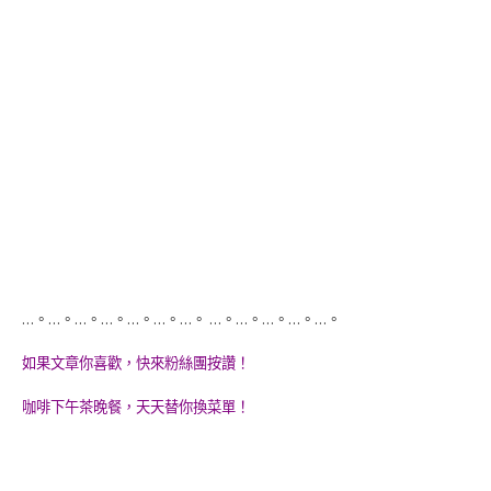
…。…。…。…。…。…。…。 …。…。…。…。…。
如果文章你喜歡，快來粉絲團按讚！
咖啡下午茶晚餐，天天替你換菜單！