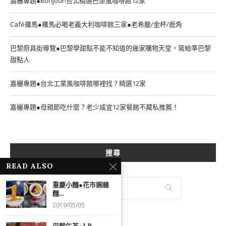
嘉欐專題●Bonjour!台北精選巴黎風咖啡館12家
Café羅馬●羅馬必喝老義大利咖啡館三家●老希臘/金杯/鹿角
巴黎廚具街導覽●巴黎學甜點不能不知道的幾家購物天堂，寫給準巴黎
甜點人
嘉欐專題●台北工業風咖啡館哪裡找？精選12家
嘉欐專題●母親節吃什麼？老少咸宜12家餐館不藏私推薦！
搜尋
READ ALSO
重慶小麵●花市豌雜
麵...
2019/05/05