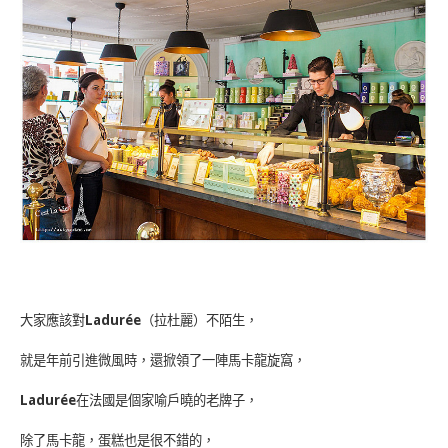
大家應該對
Ladurée
（拉杜麗）不陌生，
就是年前引進微風時，還掀領了一陣馬卡龍旋窩，
Ladurée
在法國是個家喻戶曉的老牌子，
除了馬卡龍，蛋糕也是很不錯的，