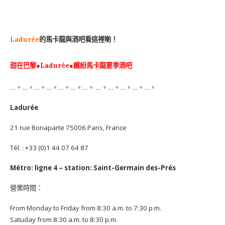
Ladurée
的
馬卡龍
與
酒吧
看這裡喲！
甜在巴黎●Ladurée●繽紛馬卡龍夏季酒吧
…。…。…。…。…。…。…。 …。…。…。…。…。
Ladurée
21 rue Bonaparte 75006 Paris, France
Tél. : +33 (0)1 44 07 64 87
Métro: ligne 4 – station: Saint-Germain des-Prés
營業時間：
From Monday to Friday from 8:30 a.m. to 7:30 p.m.
Satuday from 8:30 a.m. to 8:30 p.m.