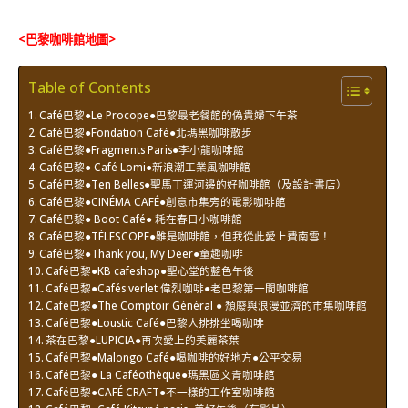
<巴黎咖啡館地圖>
Table of Contents
Café巴黎●Le Procope●巴黎最老餐館的偽貴婦下午茶
Café巴黎●Fondation Café●北瑪黑咖啡散步
Café巴黎●Fragments Paris●李小龍咖啡館
Café巴黎● Café Lomi●新浪潮工業風咖啡館
Café巴黎●Ten Belles●聖馬丁運河邊的好咖啡館（及設計書店）
Café巴黎●CINÉMA CAFÉ●創意市集旁的電影咖啡館
Café巴黎● Boot Café● 耗在春日小咖啡館
Café巴黎●TÉLESCOPE●雖是咖啡館，但我從此愛上費南雪！
Café巴黎●Thank you, My Deer●童趣咖啡
Café巴黎●KB cafeshop●聖心堂的藍色午後
Café巴黎●Cafés verlet 偉烈咖啡●老巴黎第一間咖啡館
Café巴黎●The Comptoir Général ● 頹廢與浪漫並濟的市集咖啡館
Café巴黎●Loustic Café●巴黎人排排坐喝咖啡
茶在巴黎●LUPICIA●再次愛上的美麗茶葉
Café巴黎●Malongo Café●喝咖啡的好地方●公平交易
Café巴黎● La Caféothèque●瑪黑區文青咖啡館
Café巴黎●CAFÉ CRAFT●不一樣的工作室咖啡館