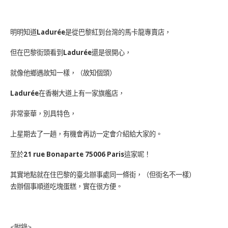
明明知道
Ladurée
是從巴黎紅到台灣的馬卡龍專賣店，
但在巴黎街頭看到
Ladurée
還是很開心，
就像他鄉遇故知一樣，（故知個頭）
Ladurée
在香榭大道上有一家旗艦店，
非常豪華，別具特色，
上星期去了一趟，有機會再訪一定會介紹給大家的。
至於
21 rue Bonaparte 75006 Paris
這家呢！
其實地點就在住巴黎的臺北辦事處同一條街，（但街名不一樣）
去辦個事順道吃塊蛋糕，實在很方便。
<附錄>