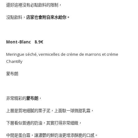
還好這裡沒有必點飲料的限制，
沒點飲料，
店家也會附自來水給你。
Mont-Blanc 8.9€
Meringue séché, vermicelles de créme de marrons et créme
Chantilly
蒙布朗
非常精彩的
蒙布朗
，
上層是質地細膩的栗子泥，上面馱一球微甜乳霜，
下層看似普通的奶油，其實打得非常細緻，
中間是蛋白霜，讓濃鬱的鮮奶油更增添酥脆的口感。