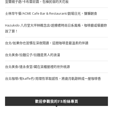
宜蘭親子遊/卡布雷莊園，包棟民宿的天花板
士林早午餐/ACME Cafe Bar & Restaurant/劇場日光，慵懶朝食
Hazukido 八月堂大坪林概念店/超療癒時尚日系風格，咖啡廳或餐廳妳
說了算！
台北/如果你也習慣在深夜閱讀，這間咖啡是最溫柔的伴讀
台北美食/拉麵公子/拉麵是男人的浪漫
台北美食/達永食堂/藏在貨櫃屋裡的世外桃源
台北咖啡/有kaffe冇/用理性萃取感性，將歲月軌跡粹成一屋咖啡香
歡迎參觀我的FB粉絲專頁