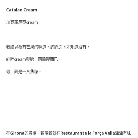
Catalan Cream
加泰羅尼亞cream
我總以為有芒果的味道，詢問之下才知道沒有，
純粹cream與糖一同熬製而已，
最上面是一片焦糖。
在
Girona
的最後一頓晚餐就在
Restaurante la Força Vella
津津有味