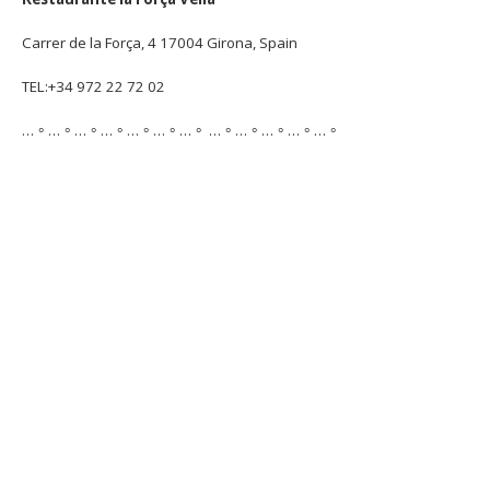
Carrer de la Força, 4 17004 Girona, Spain
TEL:+34 972 22 72 02
…。…。…。…。…。…。…。 …。…。…。…。…。