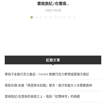
雲南旅記/在雲南...
2025/10/28
近期文章
帶孩子走進巧克力童話｜Cona’s 妮娜巧克力夢想城堡親子遊記
南投住宿/走進「森堡萊夫莊園」那天，我才知道大人也需要森林
雲南旅記/在雲南的高原之上，我與「松贊林寺」的相遇