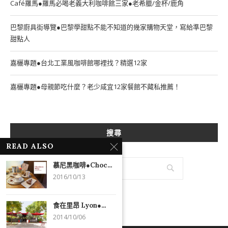
Café羅馬●羅馬必喝老義大利咖啡館三家●老希臘/金杯/鹿角
巴黎廚具街導覽●巴黎學甜點不能不知道的幾家購物天堂，寫給準巴黎
甜點人
嘉欐專題●台北工業風咖啡館哪裡找？精選12家
嘉欐專題●母親節吃什麼？老少咸宜12家餐館不藏私推薦！
搜尋
READ ALSO
慕尼黑咖啡●Choc...
2016/10/13
食在里昂 Lyon●...
2014/10/06