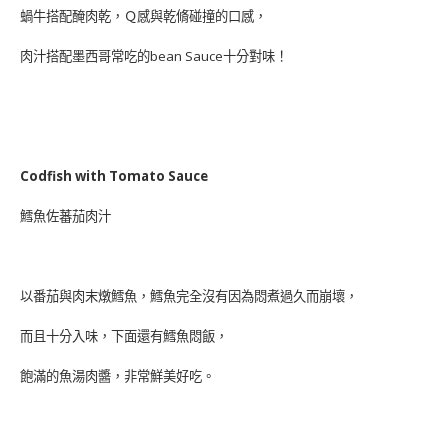
蝸牛搭配醃肉乾，Ｑ感與乾脩碰撞的口感，
肉汁搭配墨西哥常吃的bean Sauce十分對味！
Codfish with Tomato Sauce
鱈魚佐蕃茄肉汁
以番茄與肉末燉鱈魚，鱈魚完全沒有因為悶煮過久而崩壞，
而且十分入味，下面還有鱈魚悶飯，
飽滿的魚湯肉醬，非常鮮美好吃。