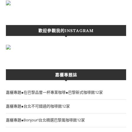
歡迎參觀我的INSTAGRAM
嘉欐專題誌
嘉欐專題●在巴黎品嘗一杯專業咖啡●巴黎新式咖啡館12家
嘉欐專題●台北不可錯過的咖啡館12家
嘉欐專題●Bonjour!台北精選巴黎風咖啡館12家