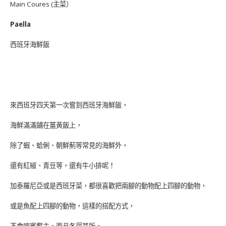
Main Coures (主菜）
Paella
西班牙海鮮飯
來西班牙四天第一次嘗到西班牙海鮮飯，
海鮮滿滿鋪在薑黃飯上，
除了蝦、蛤俐、朝鮮薊等常見的海鮮外，
還有紅椒、青豆等，還有牛小排呢！
加泰羅尼亞或是西班牙菜，都很喜歡把兩腳的動物配上四腳的動物，
或是魚配上四腳的動物，這樣的搭配方式，
不會喧賓奪主，而且各得其所。