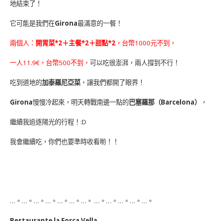
地結束了！
它可能是我們在
Girona
最滿意的一餐！
兩個人：
開胃菜*2＋主餐*2＋甜點*2
，台幣1000元不到，
一人11.9€，台幣500不到，
可以吃很澎湃，兩人撐到不行！
吃到道地的
加泰羅尼亞菜
，讓我們都開了眼界！
Girona
慢慢冷起來，明天轉戰南邊一點的
巴塞羅那（Barcelona）
，
繼續我追逐陽光的行程！:D
我會繼續吃，你們也要準時收看喲！！
…。…。…。…。…。…。…。 …。…。…。…。…。
Restaurante la Força Vella