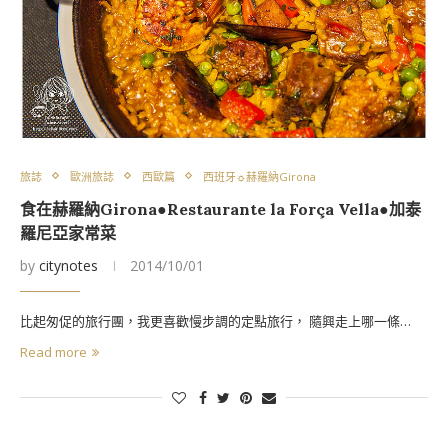
旅誌
歐洲旅誌
西歐篇
西班牙☼赫羅納Girona
食在赫羅納Girona●Restaurante la Força Vella●加泰
羅尼亞家常菜
by
citynotes
2014/10/01
比起匆促的旅行團，我更喜歡慢步調的定點旅行， 隨興走上哪一條…
Read more