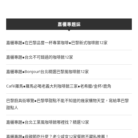
嘉欐專題誌
嘉欐專題●在巴黎品嘗一杯專業咖啡●巴黎新式咖啡館12家
嘉欐專題●台北不可錯過的咖啡館12家
嘉欐專題●Bonjour!台北精選巴黎風咖啡館12家
Café羅馬●羅馬必喝老義大利咖啡館三家●老希臘/金杯/鹿角
巴黎廚具街導覽●巴黎學甜點不能不知道的幾家購物天堂，寫給準巴黎
甜點人
嘉欐專題●台北工業風咖啡館哪裡找？精選12家
嘉欐專題●母親節吃什麼？老少咸宜12家餐館不藏私推薦！