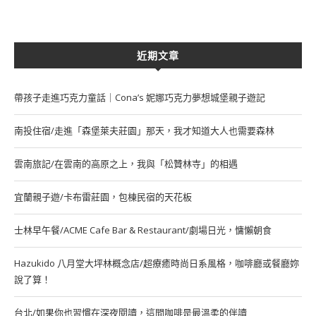
近期文章
帶孩子走進巧克力童話｜Cona’s 妮娜巧克力夢想城堡親子遊記
南投住宿/走進「森堡萊夫莊園」那天，我才知道大人也需要森林
雲南旅記/在雲南的高原之上，我與「松贊林寺」的相遇
宜蘭親子遊/卡布雷莊園，包棟民宿的天花板
士林早午餐/ACME Cafe Bar & Restaurant/劇場日光，慵懶朝食
Hazukido 八月堂大坪林概念店/超療癒時尚日系風格，咖啡廳或餐廳妳
說了算！
台北/如果你也習慣在深夜閱讀，這間咖啡是最溫柔的伴讀