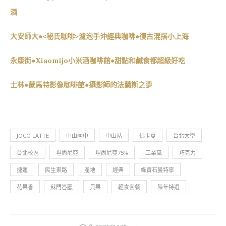
酒
大安師大●<秘氏咖啡>濾泡手沖經典咖啡●復古混搭小上海
永康街●Xiaomijo小米酒咖啡館●甜點和鹹食都超級好吃
士林●蒙馬特影像咖啡館●攝影師的法蘭斯之夢
JOCO LATTE
中山國中
中山站
佛卡夏
台北大學
台北校區
坦尚尼亞
坦尚尼亞75%
工業風
巧克力
捷運
民生東路
產地
經典
綠寶石曼特寧
花果香
蘇門答臘
貝果
輕食套餐
陳年特選