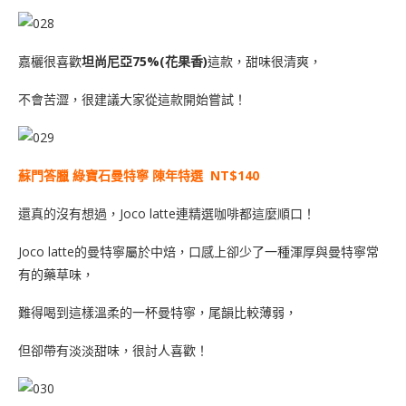
嘉欐很喜歡
坦尚尼亞75%(花果香)
這款，甜味很清爽，
不會苦澀，很建議大家從這款開始嘗試！
蘇門答臘 綠寶石曼特寧 陳年特選 NT$140
還真的沒有想過，Joco latte連精選咖啡都這麼順口！
Joco latte的曼特寧屬於中焙，口感上卻少了一種渾厚與曼特寧常
有的藥草味，
難得喝到這樣溫柔的一杯曼特寧，尾韻比較薄弱，
但卻帶有淡淡甜味，很討人喜歡！