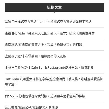
近期文章
帶孩子走進巧克力童話｜Cona’s 妮娜巧克力夢想城堡親子遊記
南投住宿/走進「森堡萊夫莊園」那天，我才知道大人也需要森林
雲南旅記/在雲南的高原之上，我與「松贊林寺」的相遇
宜蘭親子遊/卡布雷莊園，包棟民宿的天花板
士林早午餐/ACME Cafe Bar & Restaurant/劇場日光，慵懶朝食
Hazukido 八月堂大坪林概念店/超療癒時尚日系風格，咖啡廳或餐廳妳
說了算！
台北/如果你也習慣在深夜閱讀，這間咖啡是最溫柔的伴讀
台北美食/拉麵公子/拉麵是男人的浪漫