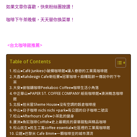
如果文章你喜歡，快來粉絲團按讚！
咖啡下午茶晚餐，天天替你換菜單！
<台北咖啡館推薦>
Table of Contents
松山●Café Junkies小破爛咖啡館●讓人眷戀的工業風咖啡館
大直●Rahdesign Cafe喇低賽●冠軍咖啡＋麻糬鬆餅＝傳說中的下午
茶
大安●彼咖舖咖啡Peekaboo Coffee●咖啡生活小角落
中正華山●PAPER ST. COFFEE COMPANY 紙街咖啡館●澳洲概念咖啡
館
北投●拾米屋Sheme House●沒有空調的穀倉咖啡座
中山●日子咖啡 nichi nichi +park●有公園的日子咖啡二號店
松山●Afterhours Cafe●小茶匙的變身
蘆洲●魚缸珈琲Coffish●史上最親民的豪華甜點與精品咖啡
松山民生●民生工寓coffee essential●社區裡的工業風咖啡館
公館●巴黎米 Cafe 8mm●一顆咖啡豆的城市漂流