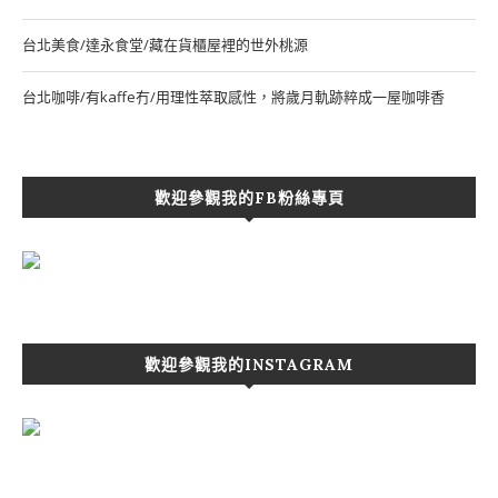
台北美食/達永食堂/藏在貨櫃屋裡的世外桃源
台北咖啡/有kaffe冇/用理性萃取感性，將歲月軌跡粹成一屋咖啡香
歡迎參觀我的FB粉絲專頁
歡迎參觀我的INSTAGRAM