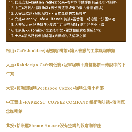
信義安和●Knutsen Petite肯努森●咖啡教母娥娜的精品咖啡<邀約>
中正●誇張古懂咖啡店●有沒有這麼誇張的復古情懷 (圖多)
大安四維路●眼鏡咖啡●‧日式風格的文藝咖啡
公館●Canopy Cafe & Lifestyle 婆娑●當香港三明治遇上法國紅酒
大安師大●<秘氏咖啡>濾泡手沖經典咖啡●復古混搭小上海
永康街●Xiaomijo小米酒咖啡館●甜點和鹹食都超級好吃
士林●蒙馬特影像咖啡館●攝影師的法蘭斯之夢
松山●Café Junkies小破爛咖啡館●讓人眷戀的工業風咖啡館
大直●Rahdesign Cafe喇低賽●冠軍咖啡＋麻糬鬆餅＝傳說中的下
午茶
大安●彼咖舖咖啡Peekaboo Coffee●咖啡生活小角落
中正華山●PAPER ST. COFFEE COMPANY 紙街咖啡館●澳洲概
念咖啡館
北投●拾米屋Sheme House●沒有空調的穀倉咖啡座