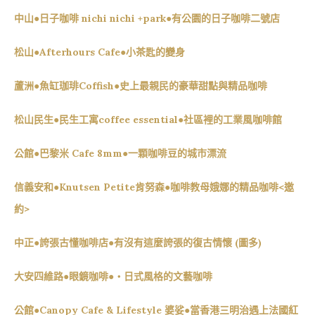
中山●日子咖啡 nichi nichi +park●有公園的日子咖啡二號店
松山●Afterhours Cafe●小茶匙的變身
蘆洲●魚缸珈琲Coffish●史上最親民的豪華甜點與精品咖啡
松山民生●民生工寓coffee essential●社區裡的工業風咖啡館
公館●巴黎米 Cafe 8mm●一顆咖啡豆的城市漂流
信義安和●Knutsen Petite肯努森●咖啡教母娥娜的精品咖啡<邀
約>
中正●誇張古懂咖啡店●有沒有這麼誇張的復古情懷 (圖多)
大安四維路●眼鏡咖啡●‧日式風格的文藝咖啡
公館●Canopy Cafe & Lifestyle 婆娑●當香港三明治遇上法國紅