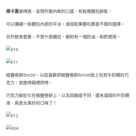
佛卡夏
被烤過，呈現外脆內軟的口感，有點像麵包餅乾，
可以彌補一些麵包內部的平淡，或搭配果醬吃都是不錯的選擇。
另外輕食套餐，不管什麼麵包，都附有一塊奶油，斟酌使用。
椒鹽卷餅Brezel，以前喜歡把椒鹽卷餅Brezel放上包有牛奶糖的巧
克力，放進烤箱裡烘烤，
巧克力破肚化在椒鹽卷餅上，以及因融度不同，還未凝固的牛奶糖
液，真是太美妙的口味了！