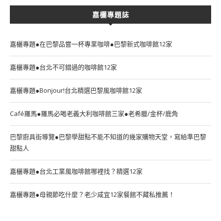
嘉欐專題誌
嘉欐專題●在巴黎品嘗一杯專業咖啡●巴黎新式咖啡館12家
嘉欐專題●台北不可錯過的咖啡館12家
嘉欐專題●Bonjour!台北精選巴黎風咖啡館12家
Café羅馬●羅馬必喝老義大利咖啡館三家●老希臘/金杯/鹿角
巴黎廚具街導覽●巴黎學甜點不能不知道的幾家購物天堂，寫給準巴黎
甜點人
嘉欐專題●台北工業風咖啡館哪裡找？精選12家
嘉欐專題●母親節吃什麼？老少咸宜12家餐館不藏私推薦！