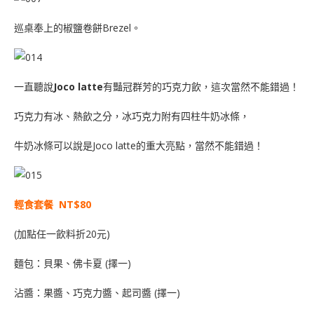
巡桌奉上的椒鹽卷餅Brezel。
一直聽說
Joco latte
有豔冠群芳的巧克力飲，這次當然不能錯過！
巧克力有冰、熱飲之分，冰巧克力附有四柱牛奶冰條，
牛奶冰條可以說是Joco latte的重大亮點，當然不能錯過！
輕食套餐 NT$80
(加點任一飲料折20元)
麵包：貝果、佛卡夏 (擇一)
沾醬：果醬、巧克力醬、起司醬 (擇一)