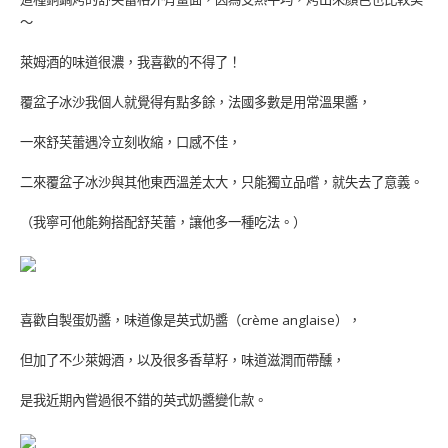
～
萊姆酒的味道很濃，我喜歡的不得了！
覆盆子冰沙我個人就覺得有點多餘，法國多數是用常溫果醬，
一來舒芙蕾遇冷立刻收縮，口感不佳，
二來覆盆子冰沙與其他東西溫差太大，只能獨立品嚐，就失去了意義。
（我寧可他能夠搭配舒芙蕾，讓他多一種吃法。）
喜歡自製蛋奶醬，味道像是英式奶醬（
crème anglaise
），
但加了不少萊姆酒，以及很多香草籽，味道滋潤而帶醺，
是我近期內嘗過很不錯的英式奶醬變化款。