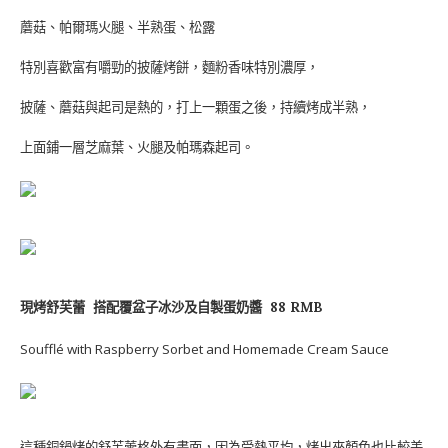
蘑菇、帕爾瑪火腿、半熟蛋、松露
特別喜歡富有嚼勁的披薩烤餅，麵粉香味特別濃厚，
披薩、蘑菇與起司是熱的，打上一顆蛋之後，持續烤成半熟，
上面鋪一層芝麻葉、火腿及帕瑪森起司。
現烤舒芙蕾
搭配覆盆子冰沙及自製蛋奶醬
88 RMB
Soufflé with Raspberry Sorbet and Homemade Cream Sauce
這種銅鍋烤的舒芙蕾格外有畫面，因為受熱平均，烤出來顏色也比較美