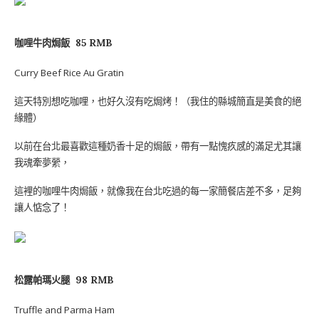
咖哩牛肉焗飯
85 RMB
Curry Beef Rice Au Gratin
這天特別想吃咖哩，也好久沒有吃焗烤！（我住的縣城簡直是美食的絕
緣體）
以前在台北最喜歡這種奶香十足的焗飯，帶有一點愧疚感的滿足尤其讓
我魂牽夢縈，
這裡的咖哩牛肉焗飯，就像我在台北吃過的每一家簡餐店差不多，足夠
讓人惦念了！
松露帕瑪火腿
98 RMB
Truffle and Parma Ham