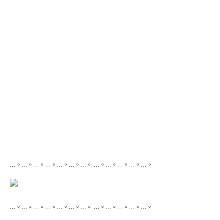
…。…。…。…。…。…。…。 …。…。…。…。…。
…。…。…。…。…。…。…。 …。…。…。…。…。