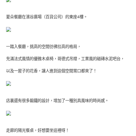
夏朵餐廳在濱谷廣場（百貨公司）的東座
4
樓。
一踏入餐廳，挑高的空間彷彿拉高的格局，
充滿法式風情的優雅木桌椅，哥德式吊燈，工業風的磁磚水泥吧台，
以及一屋子的花香，讓人進到這個空間胃口都來了！
店裏還有很多鍛鐵的設計，增加了一種別具風味的時尚感。
走廊的陽光餐桌，好想要坐這裡呀！