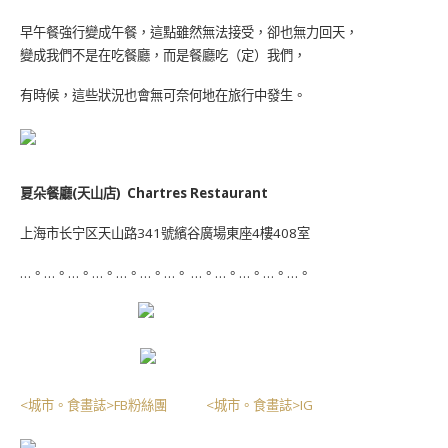
早午餐強行變成午餐，這點雖然無法接受，卻也無力回天，
變成我們不是在吃餐廳，而是餐廳吃（定）我們，
有時候，這些狀況也會無可奈何地在旅行中發生。
夏朵餐廳
(
天山店
)
Chartres Restaurant
上海市长宁区天山路
341
號繽谷廣場東座
4
樓
408
室
…。…。…。…。…。…。…。 …。…。…。…。…。
<城市。食畫誌>FB粉絲團
<城市。食畫誌>IG