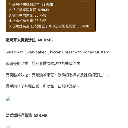
嫩烤芥末鴨胸沙拉 68 RMB
法式焗烤洋蔥湯 52RMB
咖哩牛肉焗飯 85 RMB
松露帕瑪火腿 98 RMB
現烤舒芙蕾 搭配覆盆子冰沙及自製蛋奶醬 88 RMB
嫩烤芥末鴨胸沙拉
68 RMB
Salad with Oven-baked Chicken Breast with Honey Mustard
很豐盛的沙拉，特別喜歡酸酸甜甜的蜂蜜芥末，
有爽脆的沙拉、有嚼勁的果乾、軟嫩的鴨胸以及酥脆的杏仁片，
幾乎融合了各種口感，所以每一口都很滿足。
法式焗烤洋蔥湯 52
RMB