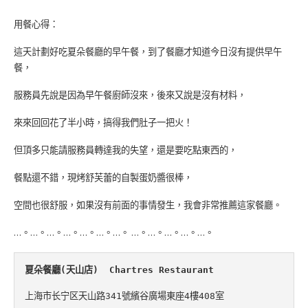
用餐心得：
這天計劃好吃夏朵餐廳的早午餐，到了餐廳才知道今日沒有提供早午
餐，
服務員先說是因為早午餐廚師沒來，後來又說是沒有材料，
來來回回花了半小時，搞得我們肚子一把火！
但頂多只能請服務員轉達我的失望，還是要吃點東西的，
餐點還不錯，現烤舒芙蕾的自製蛋奶醬很棒，
空間也很舒服，如果沒有前面的事情發生，我會非常推薦這家餐廳。
…。…。…。…。…。…。…。 …。…。…。…。…。
夏朵餐廳
(
天山店
)
Chartres Restaurant
上海市长宁区天山路
341
號繽谷廣場東座
4
樓
408
室