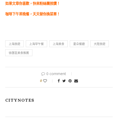
如果文章你喜歡，快來粉絲團按讚！
咖啡下午茶晚餐，天天替你換菜單！
上海旅遊
上海早午餐
上海美食
夏朵餐廳
大陸旅遊
徐匯區美食推薦
0 comment
0
CITYNOTES