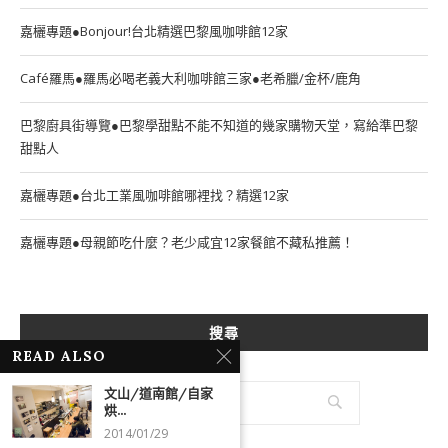
嘉欐專題●Bonjour!台北精選巴黎風咖啡館12家
Café羅馬●羅馬必喝老義大利咖啡館三家●老希臘/金杯/鹿角
巴黎廚具街導覽●巴黎學甜點不能不知道的幾家購物天堂，寫給準巴黎
甜點人
嘉欐專題●台北工業風咖啡館哪裡找？精選12家
嘉欐專題●母親節吃什麼？老少咸宜12家餐館不藏私推薦！
搜尋
READ ALSO
文山/道南館/自家
烘...
2014/01/29