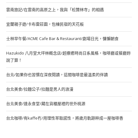
雲南旅記/在雲南的高原之上，我與「松贊林寺」的相遇
宜蘭親子遊/卡布雷莊園，包棟民宿的天花板
士林早午餐/ACME Cafe Bar & Restaurant/劇場日光，慵懶朝食
Hazukido 八月堂大坪林概念店/超療癒時尚日系風格，咖啡廳或餐廳妳
說了算！
台北/如果你也習慣在深夜閱讀，這間咖啡是最溫柔的伴讀
台北美食/拉麵公子/拉麵是男人的浪漫
台北美食/達永食堂/藏在貨櫃屋裡的世外桃源
台北咖啡/有kaffe冇/用理性萃取感性，將歲月軌跡粹成一屋咖啡香