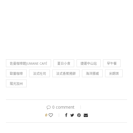
佐曼咖啡館JUMANE CAFÉ
夏日小食
捷運中山站
早午餐
歐蕾咖啡
法式吐司
法式香蕉捲餅
海洋挪威
米朗琪
陽光加州
0 comment
0