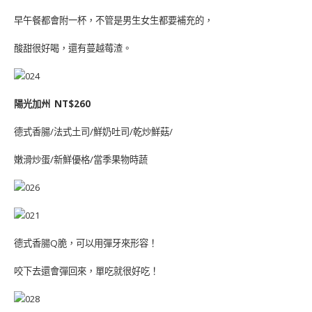
早午餐都會附一杯，不管是男生女生都要補充的，
酸甜很好喝，還有蔓越莓渣。
陽光加州 NT$260
德式香腸/法式土司/鮮奶吐司/乾炒鮮菇/
嫩滑炒蛋/新鮮優格/當季果物時蔬
德式香腸Q脆，可以用彈牙來形容！
咬下去還會彈回來，單吃就很好吃！