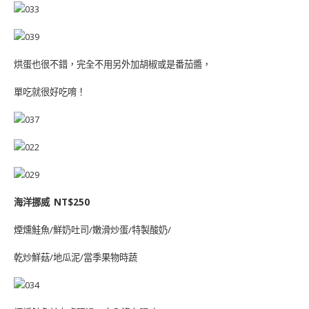
烘蛋也很不錯，完全不用另外加胡椒或是番茄醬，
單吃就很好吃唷！
海洋挪威 NT$250
煙燻鮭魚/鮮奶吐司/嫩滑炒蛋/特製酸奶/
乾炒鮮菇/地瓜泥/當季果物時蔬