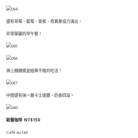
還有草莓、藍莓、香蕉、奇異果協力演出，
非常華麗的早午餐！
淋上楓糖漿是經典不敗的吃法！
中間還有抹一層卡士達醬，奶香四溢。
歐蕾咖啡 NT$150
Café au lait