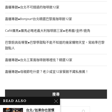
嘉欐專題●台北不可錯過的咖啡館12家
嘉欐專題●Bonjour!台北精選巴黎風咖啡館12家
Café羅馬●羅馬必喝老義大利咖啡館三家●老希臘/金杯/鹿角
巴黎廚具街導覽●巴黎學甜點不能不知道的幾家購物天堂，寫給準巴黎
甜點人
嘉欐專題●台北工業風咖啡館哪裡找？精選12家
嘉欐專題●母親節吃什麼？老少咸宜12家餐館不藏私推薦！
搜尋
READ ALSO
台北/如果你也習慣