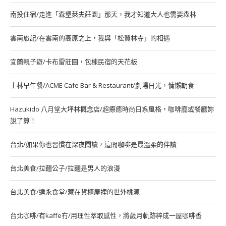
南投住宿/走進「森堡萊夫莊園」那天，我才知道大人也需要森林
雲南旅記/在雲南的高原之上，我與「松贊林寺」的相遇
宜蘭親子遊/卡布雷莊園，包棟民宿的天花板
士林早午餐/ACME Cafe Bar & Restaurant/劇場日光，慵懶朝食
Hazukido 八月堂大坪林概念店/超療癒時尚日系風格，咖啡廳或餐廳妳
說了算！
台北/如果你也習慣在深夜閱讀，這間咖啡是最溫柔的伴讀
台北美食/拉麵公子/拉麵是男人的浪漫
台北美食/達永食堂/藏在貨櫃屋裡的世外桃源
台北咖啡/有kaffe冇/用理性萃取感性，將歲月軌跡粹成一屋咖啡香