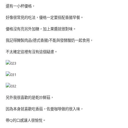
還有一小杯優格，
好像很常見的吃法，優格一定要搭配香腸早餐。
優格沒有亮另外加糖，加上果醬就很對味。
我記得醃製肉品(德式香腸)不能與發酵酸奶一起食用，
不太確定這裡有沒有這個疑慮。
另外我很喜歡的是乾炒鮮菇，
因為本身就喜歡吃香菇，佐曼咖啡做的很入味，
帶Q的口感讓人很愉悅。