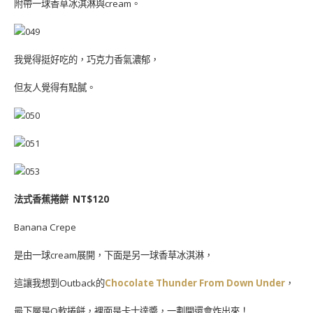
附帶一球香草冰淇淋與cream。
我覺得挺好吃的，巧克力香氣濃郁，
但友人覺得有點膩。
法式香蕉捲餅 NT$120
Banana Crepe
是由一球cream展開，下面是另一球香草冰淇淋，
這讓我想到Outback的
Chocolate Thunder From Down Under
，
最下層是Q軟捲餅，裡面是卡士達醬，一劃開還會炸出來！