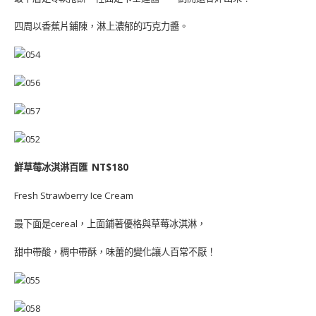
四周以香蕉片鋪陳，淋上濃郁的巧克力醬。
鮮草莓冰淇淋百匯 NT$180
Fresh Strawberry Ice Cream
最下面是cereal，上面鋪著優格與草莓冰淇淋，
甜中帶酸，稠中帶酥，味蕾的變化讓人百常不厭！