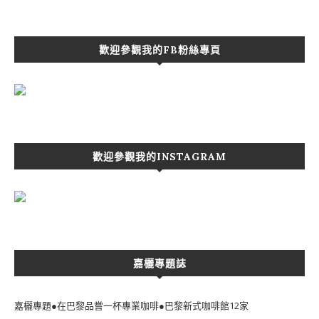
歡迎參觀我的FB粉絲專頁
歡迎參觀我的INSTAGRAM
嘉欐專題誌
嘉欐專題●在巴黎品嘗一杯專業咖啡●巴黎新式咖啡館12家