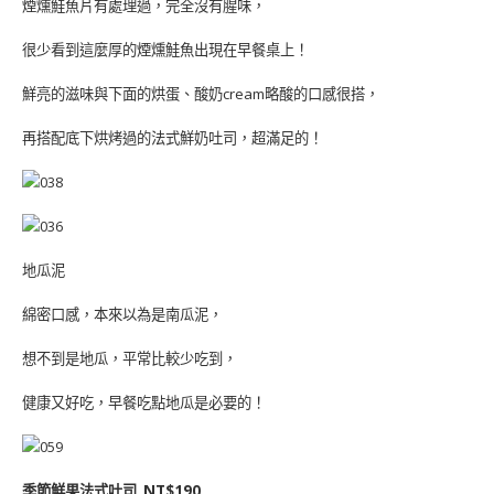
煙燻鮭魚片有處理過，完全沒有腥味，
很少看到這麼厚的煙燻鮭魚出現在早餐桌上！
鮮亮的滋味與下面的烘蛋、酸奶cream略酸的口感很搭，
再搭配底下烘烤過的法式鮮奶吐司，超滿足的！
地瓜泥
綿密口感，本來以為是南瓜泥，
想不到是地瓜，平常比較少吃到，
健康又好吃，早餐吃點地瓜是必要的！
季節鮮果法式吐司 NT$190