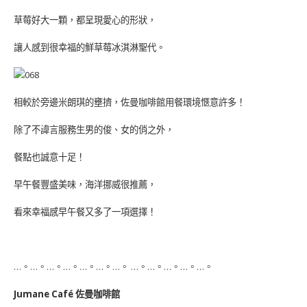
草莓好大一顆，都呈現愛心的形狀，
讓人感到很幸福的鮮草莓冰淇淋聖代。
相較於旁邊米朗琪的壅擠，佐曼咖啡館用餐環境愜意許多！
除了不諱言服務生男的俊、女的俏之外，
餐點也誠意十足！
早午餐豐盛美味，海洋挪威很推薦，
看來幸福感早午餐又多了一項選擇！
…。…。…。…。…。…。…。 …。…。…。…。…。
Jumane Café 佐曼咖啡館