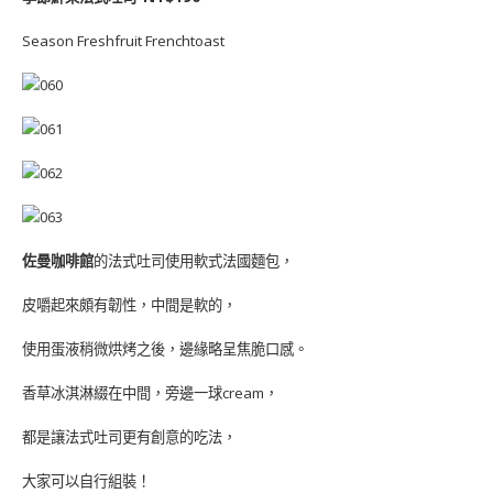
Season Freshfruit Frenchtoast
佐曼咖啡館
的法式吐司使用軟式法國麵包，
皮嚼起來頗有韌性，中間是軟的，
使用蛋液稍微烘烤之後，邊緣略呈焦脆口感。
香草冰淇淋綴在中間，旁邊一球cream，
都是讓法式吐司更有創意的吃法，
大家可以自行組裝！