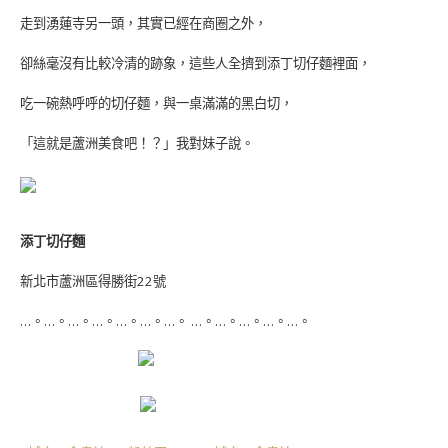
走到湧蓮寺另一頭，其實已經在商圈之外，
卻絲毫沒有比較冷清的跡象，這些人全擠到添丁切仔麵裡面，
吃一碗熱呼呼的切仔麵，與一桌滿滿的黑白切，
「這就是蘆洲美食吧！？」我對妹子說。
添丁切仔麵
新北市蘆洲區得勝街
22
號
…。…。…。…。…。…。…。 …。…。…。…。…。