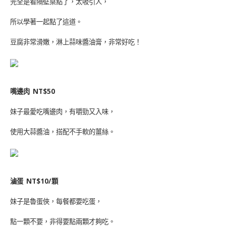
完全是看隔壁桌點了，太吸引人，
所以學著一起點了這道。
豆腐非常滑嫩，淋上蒜味醬油膏，非常好吃！
嘴邊肉
NT$50
妹子最愛吃嘴邊肉，有嚼勁又入味，
使用大蒜醬油，搭配不手軟的薑絲。
滷蛋
NT$10/
顆
妹子是魯蛋俠，每餐都要吃蛋，
點一顆不要，非得要點兩顆才夠吃。