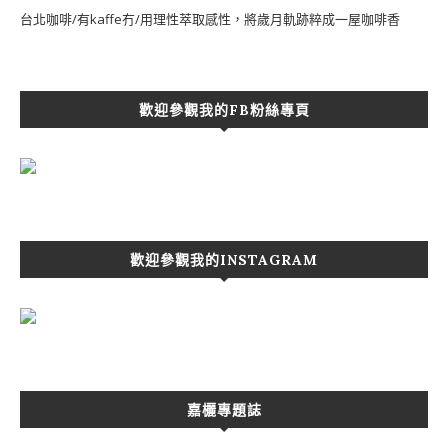
台北咖啡/有kaffe冇/用理性萃取感性，將歲月軌跡粹成一屋咖啡香
歡迎參觀我的FB粉絲專頁
歡迎參觀我的INSTAGRAM
嘉欐專題誌