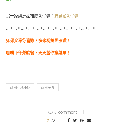
另一家蘆洲超推薦切仔麵：
周烏豬切仔麵
…。…。…。…。…。…。…。 …。…。…。…。…。
如果文章你喜歡，快來粉絲團按讚！
咖啡下午茶晚餐，天天替你換菜單！
蘆洲在地小吃
蘆洲美食
0 comment
1