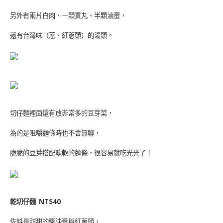
另外有兩片白肉、一顆貢丸、半顆滷蛋，
還有台灣味（蔥、紅蔥頭）的湯頭。
切仔麵裡面還有放非常多的豆芽菜，
為的是咀嚼麵條時也不會無聊，
脆脆的豆芽搭配軟軟的麵條，很容易就吃光光了！
乾切仔麵
NT$40
佐料是甜甜的醬油膏與紅蔥頭，