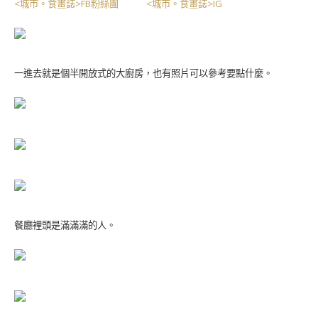
<城市。食畫誌>FB粉絲團
<城市。食畫誌>IG
一進去就是個半開放式的大廚房，也有照片可以參考要點什麼。
餐廳裡頭是滿滿滿的人。