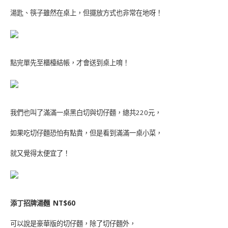
湯匙、筷子雖然在桌上，但擺放方式也非常在地呀！
點完單先至櫃檯結帳，才會送到桌上唷！
我們也叫了滿滿一桌黑白切與切仔麵，總共
220
元，
如果吃切仔麵恐怕有點貴，但是看到滿滿一桌小菜，
就又覺得太便宜了！
添丁招牌湯麵
NT$60
可以說是豪華版的切仔麵，除了切仔麵外，