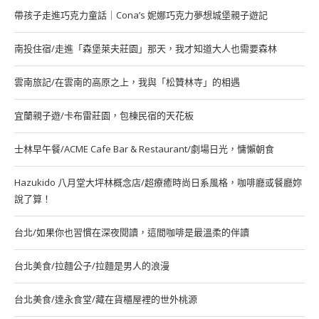
帶孩子走進巧克力童話｜Cona’s 妮娜巧克力夢想城堡親子遊記
南投住宿/走進「森堡萊夫莊園」那天，我才知道大人也需要森林
雲南旅記/在雲南的高原之上，我與「松贊林寺」的相遇
宜蘭親子遊/卡布雷莊園，包棟民宿的天花板
士林早午餐/ACME Cafe Bar & Restaurant/劇場日光，慵懶朝食
Hazukido 八月堂大坪林概念店/超療癒時尚日系風格，咖啡廳或餐廳妳
說了算！
台北/如果你也習慣在深夜閱讀，這間咖啡是最溫柔的伴讀
台北美食/拉麵公子/拉麵是男人的浪漫
台北美食/達永食堂/藏在貨櫃屋裡的世外桃源