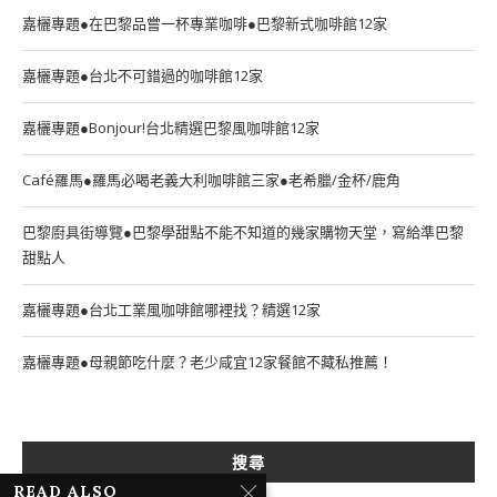
嘉欐專題●在巴黎品嘗一杯專業咖啡●巴黎新式咖啡館12家
嘉欐專題●台北不可錯過的咖啡館12家
嘉欐專題●Bonjour!台北精選巴黎風咖啡館12家
Café羅馬●羅馬必喝老義大利咖啡館三家●老希臘/金杯/鹿角
巴黎廚具街導覽●巴黎學甜點不能不知道的幾家購物天堂，寫給準巴黎
甜點人
嘉欐專題●台北工業風咖啡館哪裡找？精選12家
嘉欐專題●母親節吃什麼？老少咸宜12家餐館不藏私推薦！
搜尋
READ ALSO