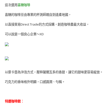
這次選用
喜糖咖啡
喜糖的咖啡豆由專業的杯測師親自到達產地國，
以直接貿易Direct Trade的方式採購，創造咖啡農最大收益，
可以說是一個良心企業～XD
以摩卡壺為沖泡方式，壓粹薩爾瓦多的香甜，讓它的甜味更容易綻放。
巧克力的香味格外明顯，口感圓潤、勻稱。
特選咖啡館：