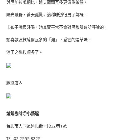
與尼加拉瓜相比，這支薩爾瓦多更偏重茶韻，
陽光曠野，蒼天孤騖，這種味道很男子氣概。
卡布子說很好喝，她其實平常不會對黑咖啡有所評論的，
她喜歡這款薩爾瓦多的「濃」，愛它的煙草味。
涼了之後和順多了。
鍋爐店內
爐鍋咖啡＠小藝埕
台北市大同區迪化街一段32巷1號
TEL:02 2555 8225