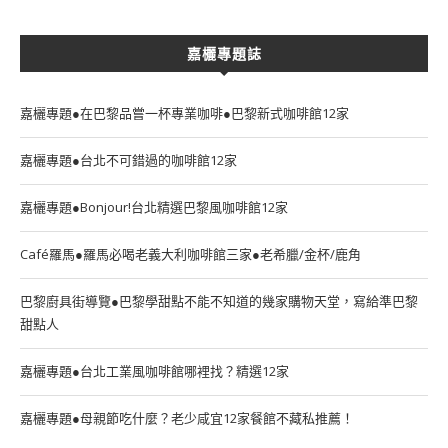
嘉欐專題誌
嘉欐專題●在巴黎品嘗一杯專業咖啡●巴黎新式咖啡館12家
嘉欐專題●台北不可錯過的咖啡館12家
嘉欐專題●Bonjour!台北精選巴黎風咖啡館12家
Café羅馬●羅馬必喝老義大利咖啡館三家●老希臘/金杯/鹿角
巴黎廚具街導覽●巴黎學甜點不能不知道的幾家購物天堂，寫給準巴黎
甜點人
嘉欐專題●台北工業風咖啡館哪裡找？精選12家
嘉欐專題●母親節吃什麼？老少咸宜12家餐館不藏私推薦！