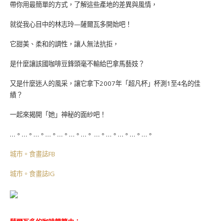
帶你用最簡單的方式，了解這些產地的差異與風情，
就從我心目中的林志玲—薩爾瓦多開始吧！
它甜美、柔和的調性，讓人無法抗拒，
是什麼讓該國咖啡豆鋒頭毫不輸給巴拿馬藝妓？
又是什麼迷人的風采，讓它拿下2007年「超凡杯」杯測1至4名的佳
績？
一起來揭開「她」神秘的面紗吧！
…。…。…。…。…。…。…。 …。…。…。…。…。
城市。食畫誌FB
城市。食畫誌IG