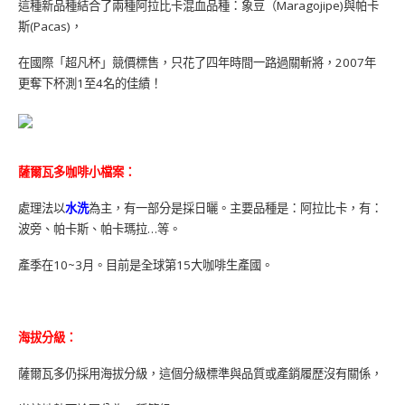
這種新品種結合了兩種阿拉比卡混血品種：象豆（Maragojipe)與帕卡
斯(Pacas)，
在國際「超凡杯」競價標售，只花了四年時間一路過關斬將，2007年
更奪下杯測1至4名的佳績！
薩爾瓦多咖啡小檔案：
處理法以
水洗
為主，有一部分是採日曬。主要品種是：阿拉比卡，有：
波旁、帕卡斯、帕卡瑪拉…等。
產季在10~3月。目前是全球第15大咖啡生產國。
海拔分級：
薩爾瓦多仍採用海拔分級，這個分級標準與品質或產銷履歷沒有關係，