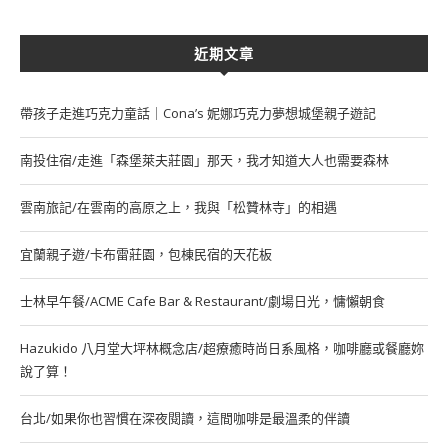
近期文章
帶孩子走進巧克力童話｜Cona’s 妮娜巧克力夢想城堡親子遊記
南投住宿/走進「森堡萊夫莊園」那天，我才知道大人也需要森林
雲南旅記/在雲南的高原之上，我與「松贊林寺」的相遇
宜蘭親子遊/卡布雷莊園，包棟民宿的天花板
士林早午餐/ACME Cafe Bar & Restaurant/劇場日光，慵懶朝食
Hazukido 八月堂大坪林概念店/超療癒時尚日系風格，咖啡廳或餐廳妳
說了算！
台北/如果你也習慣在深夜閱讀，這間咖啡是最溫柔的伴讀