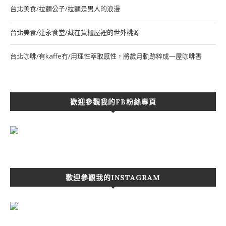
台北美食/拉麵公子/拉麵是男人的浪漫
台北美食/達永食堂/藏在貨櫃屋裡的世外桃源
台北咖啡/有kaffe冇/用理性萃取感性，將歲月軌跡粹成一屋咖啡香
歡迎參觀我的FB粉絲專頁
歡迎參觀我的INSTAGRAM