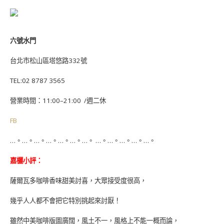
六號水門
台北市松山區塔悠路332號
TEL:02 8787 3565
營業時間：11:00–21:00 /週二休
FB
…。…。…。…。…。…。…。 …。…。…。…。…。
嘉欐小評：
薩爾瓦多咖啡香味甜美討喜，大眾接受度很高，
幾乎人人都不會把它特別挑起來討厭！
雖然中美咖啡版圖廣闊，風土不一，風格上不能一概而論，