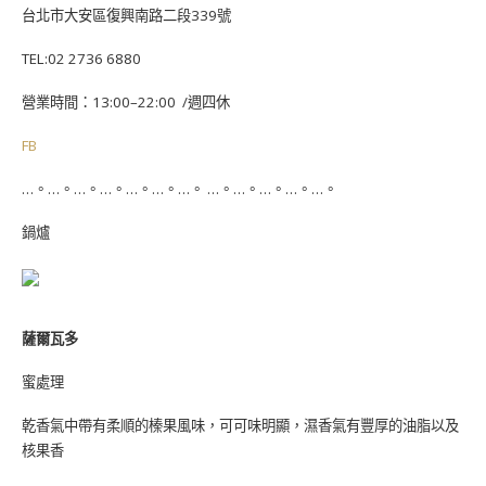
台北市大安區復興南路二段339號
TEL:02 2736 6880
營業時間：13:00–22:00 /週四休
FB
…。…。…。…。…。…。…。 …。…。…。…。…。
鍋爐
薩爾瓦多
蜜處理
乾香氣中帶有柔順的榛果風味，可可味明顯，濕香氣有豐厚的油脂以及
核果香