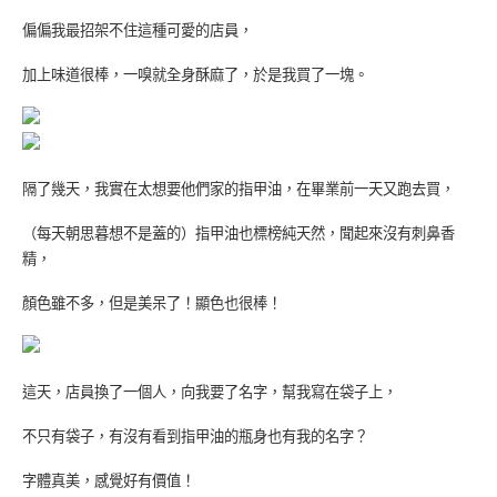
偏偏我最招架不住這種可愛的店員，
加上味道很棒，一嗅就全身酥麻了，於是我買了一塊。
隔了幾天，我實在太想要他們家的指甲油，在畢業前一天又跑去買，
（每天朝思暮想不是蓋的）指甲油也標榜純天然，聞起來沒有刺鼻香
精，
顏色雖不多，但是美呆了！顯色也很棒！
這天，店員換了一個人，向我要了名字，幫我寫在袋子上，
不只有袋子，有沒有看到指甲油的瓶身也有我的名字？
字體真美，感覺好有價值！