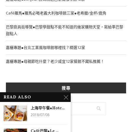
Café羅馬●羅馬必喝老義大利咖啡館三家●老希臘/金杯/鹿角
巴黎廚具街導覽●巴黎學甜點不能不知道的幾家購物天堂，寫給準巴黎
甜點人
嘉欐專題●台北工業風咖啡館哪裡找？精選12家
嘉欐專題●母親節吃什麼？老少咸宜12家餐館不藏私推薦！
搜尋
READ ALSO
上海早午餐●Hotc...
2018/07/08
Café巴黎●Le ...