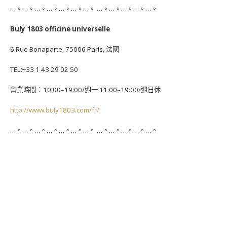
…。…。…。…。…。…。…。 …。…。…。…。…。
Buly 1803 officine universelle
6 Rue Bonaparte, 75006 Paris, 法國
TEL:+33 1 43 29 02 50
營業時間：10:00–19:00/週一 11:00–19:00/週日休
http://www.buly1803.com/fr/
…。…。…。…。…。…。…。 …。…。…。…。…。