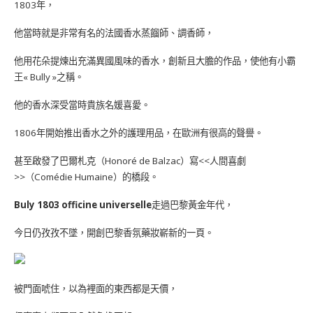
1803年，
他當時就是非常有名的法國香水蒸餾師、調香師，
他用花朵提煉出充滿異國風味的香水，創新且大膽的作品，使他有小霸
王« Bully »之稱。
他的香水深受當時貴族名媛喜愛。
1806年開始推出香水之外的護理用品，在歐洲有很高的聲譽。
甚至啟發了巴爾札克（Honoré de Balzac）寫<<人間喜劇
>>（Comédie Humaine）的橋段。
Buly 1803 officine universelle
走過巴黎黃金年代，
今日仍孜孜不墜，開創巴黎香氛藥妝嶄新的一頁。
被門面唬住，以為裡面的東西都是天價，