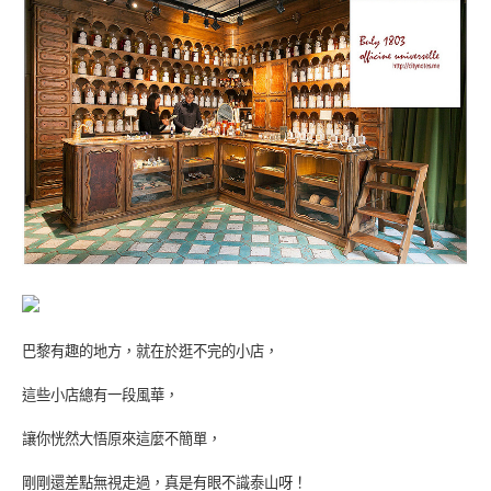
巴黎有趣的地方，就在於逛不完的小店，
這些小店總有一段風華，
讓你恍然大悟原來這麼不簡單，
剛剛還差點無視走過，真是有眼不識泰山呀！