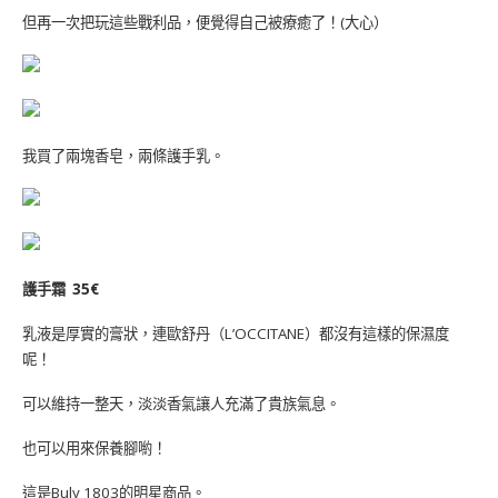
但再一次把玩這些戰利品，便覺得自己被療癒了！(大心）
我買了兩塊香皂，兩條護手乳。
護手霜 35€
乳液是厚實的膏狀，連歐舒丹（L’OCCITANE）都沒有這樣的保濕度
呢！
可以維持一整天，淡淡香氣讓人充滿了貴族氣息。
也可以用來保養腳喲！
這是Buly 1803的明星商品。