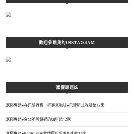
歡迎參觀我的INSTAGRAM
嘉欐專題誌
嘉欐專題●在巴黎品嘗一杯專業咖啡●巴黎新式咖啡館12家
嘉欐專題●台北不可錯過的咖啡館12家
嘉欐專題●Bonjour!台北精選巴黎風咖啡館12家