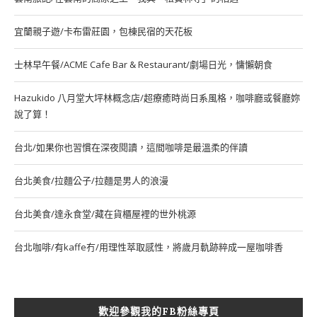
宜蘭親子遊/卡布雷莊園，包棟民宿的天花板
士林早午餐/ACME Cafe Bar & Restaurant/劇場日光，慵懶朝食
Hazukido 八月堂大坪林概念店/超療癒時尚日系風格，咖啡廳或餐廳妳
說了算！
台北/如果你也習慣在深夜閱讀，這間咖啡是最溫柔的伴讀
台北美食/拉麵公子/拉麵是男人的浪漫
台北美食/達永食堂/藏在貨櫃屋裡的世外桃源
台北咖啡/有kaffe冇/用理性萃取感性，將歲月軌跡粹成一屋咖啡香
歡迎參觀我的FB粉絲專頁