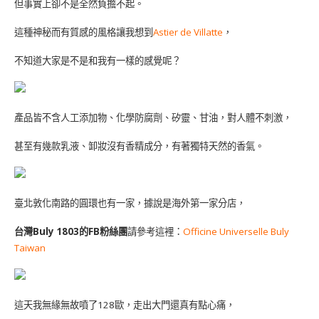
但事實上卻不是全然負擔不起。
這種神秘而有質感的風格讓我想到
Astier de Villatte
，
不知道大家是不是和我有一樣的感覺呢？
產品皆不含人工添加物、化學防腐劑、矽靈、甘油，對人體不刺激，
甚至有幾款乳液、卸妝沒有香精成分，有著獨特天然的香氣。
臺北敦化南路的圓環也有一家，據說是海外第一家分店，
台灣Buly 1803的FB粉絲團
請參考這裡：
Officine Universelle Buly
Taiwan
這天我無緣無故噴了128歐，走出大門還真有點心痛，