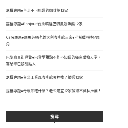
嘉欐專題●台北不可錯過的咖啡館12家
嘉欐專題●Bonjour!台北精選巴黎風咖啡館12家
Café羅馬●羅馬必喝老義大利咖啡館三家●老希臘/金杯/鹿
角
巴黎廚具街導覽●巴黎學甜點不能不知道的幾家購物天堂，
寫給準巴黎甜點人
嘉欐專題●台北工業風咖啡館哪裡找？精選12家
嘉欐專題●母親節吃什麼？老少咸宜12家餐館不藏私推薦！
搜尋