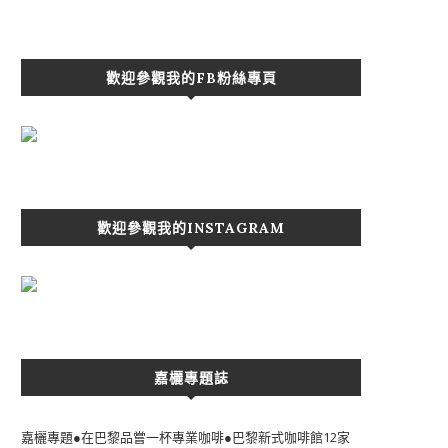
歡迎參觀我的FB粉絲專頁
歡迎參觀我的INSTAGRAM
嘉欐專題誌
嘉欐專題●在巴黎品嘗一杯專業咖啡●巴黎新式咖啡館12家