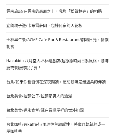
雲南旅記/在雲南的高原之上，我與「松贊林寺」的相遇
宜蘭親子遊/卡布雷莊園，包棟民宿的天花板
士林早午餐/ACME Cafe Bar & Restaurant/劇場日光，慵懶
朝食
Hazukido 八月堂大坪林概念店/超療癒時尚日系風格，咖啡
廳或餐廳妳說了算！
台北/如果你也習慣在深夜閱讀，這間咖啡是最溫柔的伴讀
台北美食/拉麵公子/拉麵是男人的浪漫
台北美食/達永食堂/藏在貨櫃屋裡的世外桃源
台北咖啡/有kaffe冇/用理性萃取感性，將歲月軌跡粹成一
屋咖啡香