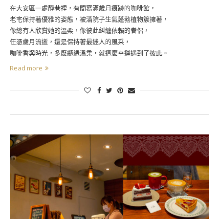
在大安區一處靜巷裡，有間寫滿歲月痕跡的咖啡館，
老宅保持著優雅的姿態，被滿院子生氣蓬勃植物簇擁著，
像總有人欣賞她的溫柔，像彼此糾纏依賴的眷侶，
任憑歲月流逝，還是保持著最迷人的風采，
咖啡香與時光，多麽繾綣溫柔，就這麼幸運遇到了彼此。
Read more