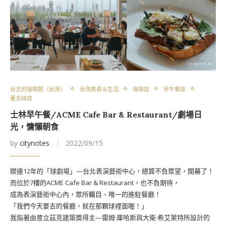
台北的咖啡館（台灣）
台灣美食＆生活
咖啡誌
早午餐誌
臺北味誌
士林早午餐/ACME Cafe Bar & Restaurant/劇場日
光，慵懶朝食
by
citynotes
2022/09/15
睽違12年的「球劇場」—台北表演藝術中心，總算不負眾望，開幕了！
而位於7樓的ACME Cafe Bar & Restaurant，也不負期待，
成為表演藝術中心內，眾所矚目、唯一的進駐餐廳！
「我們今天要去的餐廳，就在那顆球裡面喔！」
我指著由普立茲克建築獎得主—雷姆·庫哈斯與大衛·希艾萊特所設計的