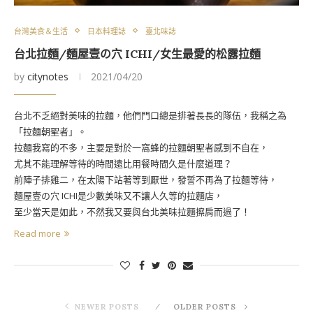
台灣美食＆生活
日本料理誌
臺北味誌
台北拉麵/麵屋壹の穴 ICHI/女生最愛的松露拉麵
by
citynotes
2021/04/20
台北不乏絕對美味的拉麵，他們門口總是排著長長的隊伍，我稱之為
「拉麵朝聖者」。
拉麵我寫的不多，主要是對於一窩蜂的拉麵朝聖者感到不自在，
尤其不能理解等待的時間遠比用餐時間久是什麼道理？
前陣子排雞二，在太陽下站著等到厭世，發誓不再為了拉麵等待，
麵屋壹の穴 ICHI是少數美味又不讓人久等的拉麵店，
至少當天是如此，不然我又要與台北美味拉麵擦肩而過了！
Read more
NEWER POSTS
OLDER POSTS