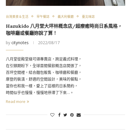
台灣美食＆生活
早午餐誌
義大利餐廳
臺北味誌
Hazukido 八月堂大坪林概念店/超療癒時尚日系風格，
咖啡廳或餐廳妳說了算！
by
citynotes
2022/08/17
八月堂從殿堂級可頌專賣店，跨足義式料理，
在引頸期盼下，全球首間餐飲概念店開張了，
百坪空間裡，結合麵包販售、咖啡廳和餐廳，
摩登的裝潢，舒適的空間設計，美味的餐點，
當你也和我一樣，愛上了這樣的日系簡約，
時間似乎也慢慢，慢慢地停滯了下來…。
Read more