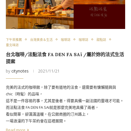
下午茶推薦
台灣美食＆生活
咖啡誌
咖啡誌
甜點誌
臺北味誌
台北咖啡/法點法食 FA DEN FA SAï /屬於妳的法式生活
提案
by
citynotes
2021/11/21
完美的法式的咖啡館，除了要有道地的法食，還需要有慵懶隨興與
chic（時髦）的品味，
這不是一件容易的事，尤其是後者，得要具備一副法國的靈魂才可能。
而法點法食 FA DEN FA SAï就是那麼完美地具備了兩者，
看似簡單，卻滿滿溫暖，在公館商圈的汀州路上，
一場浪漫的下午茶約會在這裡展開。
Read more