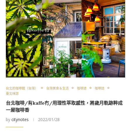
台北的咖啡館（台灣）
台灣美食＆生活
咖啡誌
咖啡誌
臺北味誌
台北咖啡/有kaffe冇/用理性萃取感性，將歲月軌跡粹成
一屋咖啡香
by
citynotes
2022/01/28