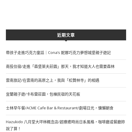
近期文章
帶孩子走進巧克力童話｜Cona’s 妮娜巧克力夢想城堡親子遊記
南投住宿/走進「森堡萊夫莊園」那天，我才知道大人也需要森林
雲南旅記/在雲南的高原之上，我與「松贊林寺」的相遇
宜蘭親子遊/卡布雷莊園，包棟民宿的天花板
士林早午餐/ACME Cafe Bar & Restaurant/劇場日光，慵懶朝食
Hazukido 八月堂大坪林概念店/超療癒時尚日系風格，咖啡廳或餐廳妳
說了算！