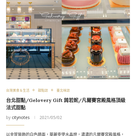
台灣美食＆生活
甜點誌
臺北味誌
台北甜點/Gelovery Gift 蒟若妮/凡爾賽宮殿風格頂級
法式甜點
by
citynotes
2021/05/02
以金筐裝飾的白色牆面，華麗垂墜水晶燈，濃濃的凡爾賽宮殿風格，