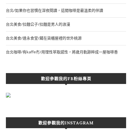
台北/如果你也習慣在深夜閱讀，這間咖啡是最溫柔的伴讀
台北美食/拉麵公子/拉麵是男人的浪漫
台北美食/達永食堂/藏在貨櫃屋裡的世外桃源
台北咖啡/有kaffe冇/用理性萃取感性，將歲月軌跡粹成一屋咖啡香
歡迎參觀我的FB粉絲專頁
歡迎參觀我的INSTAGRAM