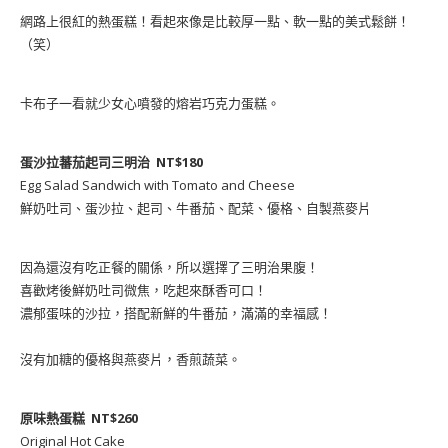
網路上很紅的熱蛋糕！看起來像是比較厚一點、軟一點的美式鬆餅！
（笑）
卡布子一看就少女心噴發的熔岩巧克力蛋糕。
蛋沙拉蕃茄起司三明治 NT$180
Egg Salad Sandwich with Tomato and Cheese
鮮奶吐司、蛋沙拉、起司、牛番茄、配菜、優格、自製燕麥片
因為還沒有吃正餐的關係，所以選擇了三明治果腹！
喜歡烤後鮮奶吐司微焦，吃起來酥香可口！
濃郁蛋味的沙拉，搭配新鮮的牛番茄，滿滿的幸福感！
沒有加糖的優格與燕麥片，香煎蔬菜。
原味熱蛋糕 NT$260
Original Hot Cake