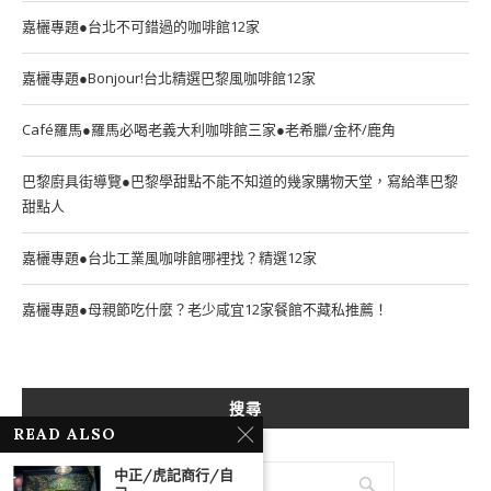
嘉欐專題●台北不可錯過的咖啡館12家
嘉欐專題●Bonjour!台北精選巴黎風咖啡館12家
Café羅馬●羅馬必喝老義大利咖啡館三家●老希臘/金杯/鹿角
巴黎廚具街導覽●巴黎學甜點不能不知道的幾家購物天堂，寫給準巴黎
甜點人
嘉欐專題●台北工業風咖啡館哪裡找？精選12家
嘉欐專題●母親節吃什麼？老少咸宜12家餐館不藏私推薦！
搜尋
READ ALSO
中正/虎記商行/自