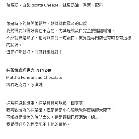
熱蛋糕、自製Ricotta Cheese、蜂巢奶油、香蕉、配料
像是時下的蘇芙蕾鬆餅，軟綿綿像雲朵的口感！
我覺得要煎得好實在不容易，尤其是讓蛋白完全攪進麵糊裡，
不然就算是熟了，也可以看到一坨蛋白，就算是專門店也有時會有這樣
的狀況。
但是好吃就好，口感舒綿就好！
抹茶熔岩巧克力 NT$240
Matcha Fondant au Chocolate
熔岩巧克力、冰淇淋
抹茶味道超級重，抹茶寶寶可以點一個嚐嚐！
我喜歡爆流的抹茶漿，但是還是小心眼地覺得蛋糕體太硬了！
不知道是烘烤的時間太久，還是麵糊已經消泡，總之，
我覺得好吃的程度配不上他的價格。