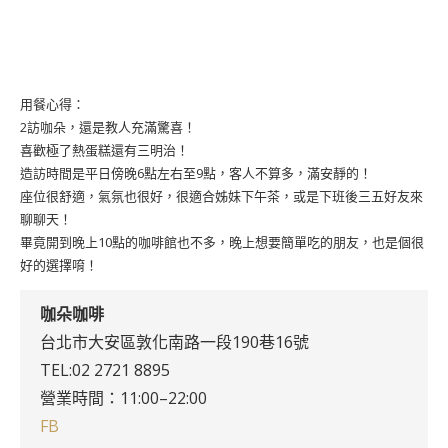
用餐心得：
2訪咖朵，還是教人充滿驚喜！
喜歡極了熱蛋糕還有三明治！
造訪時間是平日傍晚6點左右至9點，客人不算多，滿安靜的！
座位很舒適，氣氛也很好，很適合姊妹下午茶，或是下班後三五好友來
聊聊天！
畢竟開到晚上10點的咖啡館也不多，晚上想要簡單吃的朋友，也是個很
好的選擇唷！
咖朵咖啡
台北市大安區敦化南路一段190巷16號
TEL:02 2721 8895
營業時間：11:00–22:00
FB