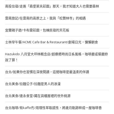
南投住宿/走進「森堡萊夫莊園」那天，我才知道大人也需要森林
雲南旅記/在雲南的高原之上，我與「松贊林寺」的相遇
宜蘭親子遊/卡布雷莊園，包棟民宿的天花板
士林早午餐/ACME Cafe Bar & Restaurant/劇場日光，慵懶朝食
Hazukido 八月堂大坪林概念店/超療癒時尚日系風格，咖啡廳或餐廳妳
說了算！
台北/如果你也習慣在深夜閱讀，這間咖啡是最溫柔的伴讀
台北美食/拉麵公子/拉麵是男人的浪漫
台北美食/達永食堂/藏在貨櫃屋裡的世外桃源
台北咖啡/有kaffe冇/用理性萃取感性，將歲月軌跡粹成一屋咖啡香