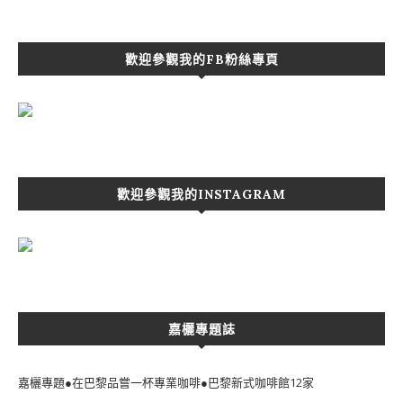
歡迎參觀我的FB粉絲專頁
歡迎參觀我的INSTAGRAM
嘉欐專題誌
嘉欐專題●在巴黎品嘗一杯專業咖啡●巴黎新式咖啡館12家