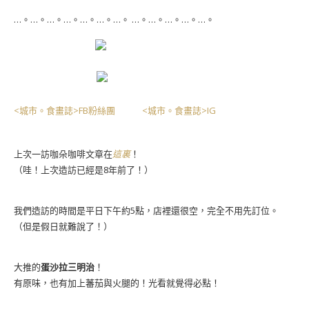
…。…。…。…。…。…。…。 …。…。…。…。…。
<城市。食畫誌>FB粉絲團
<城市。食畫誌>IG
上次一訪咖朵咖啡文章在
這裏
！
（哇！上次造訪已經是8年前了！）
我們造訪的時間是平日下午約5點，店裡還很空，完全不用先訂位。
（但是假日就難說了！）
大推的
蛋沙拉三明治
！
有原味，也有加上蕃茄與火腿的！光看就覺得必點！