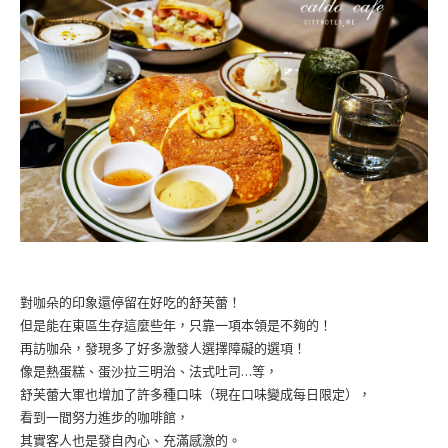
對咖朵的印象還停留在好吃的舒芙蕾！
但是能在東區生存這麼些年，只靠一項本領是不夠的！
再訪咖朵，發現多了好多激發人選擇障礙的選項！
像是熱蛋糕、蛋沙拉三明治、法式吐司…等，
舒芙蕾大軍也增加了許多種口味（現在口味變成每日限定），
看到一間努力進步的咖啡館，
其實客人也是發自內心、充滿感激的。