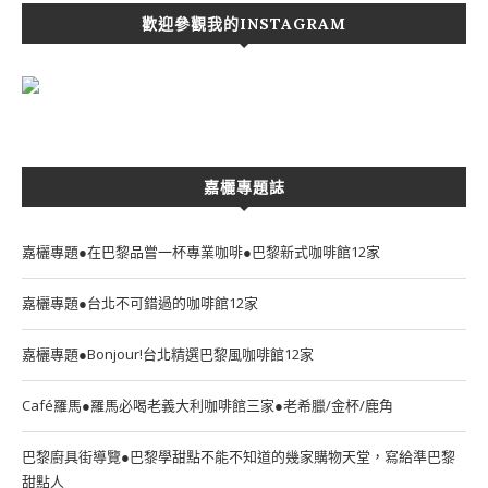
歡迎參觀我的INSTAGRAM
嘉欐專題誌
嘉欐專題●在巴黎品嘗一杯專業咖啡●巴黎新式咖啡館12家
嘉欐專題●台北不可錯過的咖啡館12家
嘉欐專題●Bonjour!台北精選巴黎風咖啡館12家
Café羅馬●羅馬必喝老義大利咖啡館三家●老希臘/金杯/鹿角
巴黎廚具街導覽●巴黎學甜點不能不知道的幾家購物天堂，寫給準巴黎
甜點人