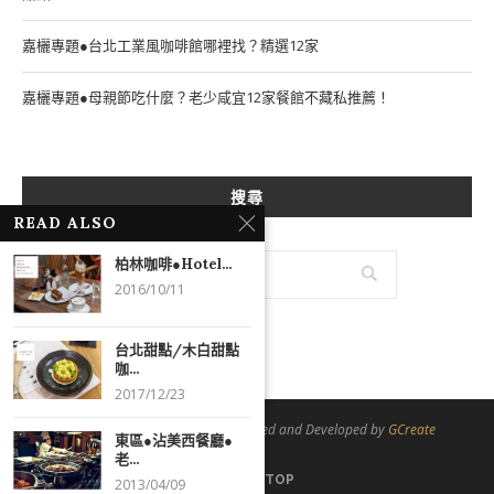
嘉欐專題●台北工業風咖啡館哪裡找？精選12家
嘉欐專題●母親節吃什麼？老少咸宜12家餐館不藏私推薦！
搜尋
READ ALSO
柏林咖啡●Hotel...
2016/10/11
台北甜點/木白甜點
咖...
2017/12/23
@2021 - All Right Reserved. Designed and Developed by
GCreate
東區●沾美西餐廳●
老...
BACK TO TOP
2013/04/09