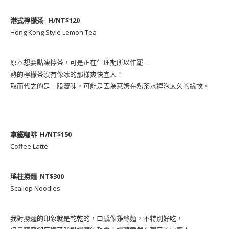
港式檸檬茶 H/NT$120
Hong Kong Style Lemon Tea
原本想要點凍檸茶，可是正在生理期所以作罷…
熱的檸檬茶沒有像冰的那樣爽快宜人！
取而代之的是一股澀味，可能是因為萊姆在熱茶水裡泡太久的緣故。
拿鐵咖啡 H/NT$150
Coffee Latte
瑤柱撈麵 NT$300
Scallop Noodles
我對撈麵的印象就是乾乾的，口感像雞絲麵，不特別好吃，