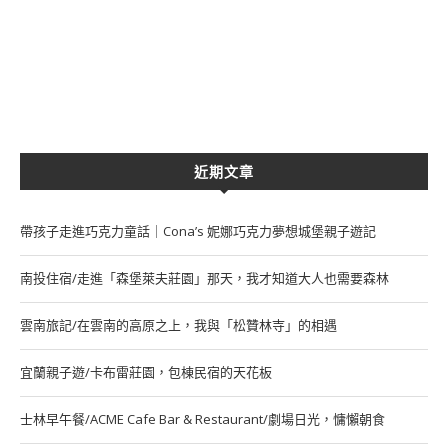
近期文章
帶孩子走進巧克力童話｜Cona’s 妮娜巧克力夢想城堡親子遊記
南投住宿/走進「森堡萊夫莊園」那天，我才知道大人也需要森林
雲南旅記/在雲南的高原之上，我與「松贊林寺」的相遇
宜蘭親子遊/卡布雷莊園，包棟民宿的天花板
士林早午餐/ACME Cafe Bar & Restaurant/劇場日光，慵懶朝食