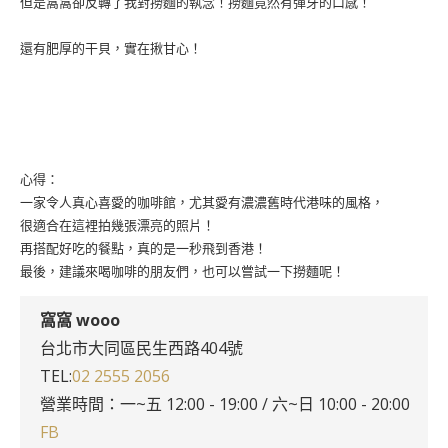
但是窩窩卻反轉了我對撈麵的執念！撈麵竟然有彈牙的口感！
還有肥厚的干貝，實在揪甘心！
心得：
一家令人真心喜愛的咖啡館，尤其愛有濃濃舊時代港味的風格，
很適合在這裡拍幾張漂亮的照片！
再搭配好吃的餐點，真的是一秒飛到香港！
最後，建議來喝咖啡的朋友們，也可以嘗試一下撈麵呢！
窩窩 wooo
台北市大同區民生西路404號
TEL:
02 2555 2056
營業時間：一~五 12:00 - 19:00 / 六~日 10:00 - 20:00
FB