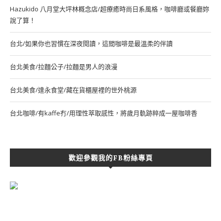
Hazukido 八月堂大坪林概念店/超療癒時尚日系風格，咖啡廳或餐廳妳
說了算！
台北/如果你也習慣在深夜閱讀，這間咖啡是最溫柔的伴讀
台北美食/拉麵公子/拉麵是男人的浪漫
台北美食/達永食堂/藏在貨櫃屋裡的世外桃源
台北咖啡/有kaffe冇/用理性萃取感性，將歲月軌跡粹成一屋咖啡香
歡迎參觀我的FB粉絲專頁