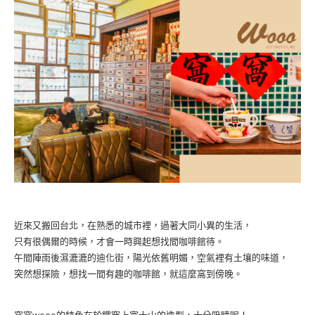
近來又搬回台北，在熟悉的城市裡，過著大同小異的生活，
只有很偶爾的時候，才會一時興起想找間咖啡館待。
午間陣雨後濕漉漉的迪化街，陽光依舊明媚，空氣裡有土壤的味道，
突然想探險，想找一間有趣的咖啡館，就這麼窩到傍晚。
窩窩wooo的特色在於鐵窗上富士山的造型，十分吸睛呢！