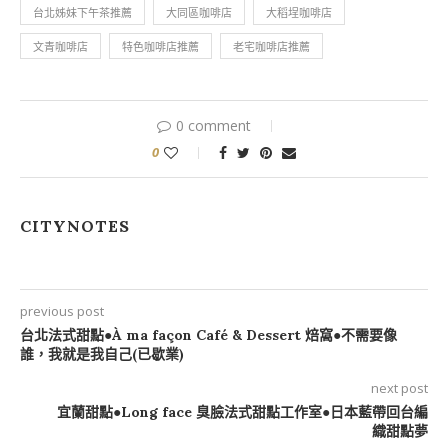
台北姊妹下午茶推薦
大同區咖啡店
大稻埕咖啡店
文青咖啡店
特色咖啡店推薦
老宅咖啡店推薦
0 comment
0
CITYNOTES
previous post
台北法式甜點●À ma façon Café & Dessert 焙窩●不需要像
誰，我就是我自己(已歇業)
next post
宜蘭甜點●Long face 臭臉法式甜點工作室●日本藍帶回台編
織甜點夢