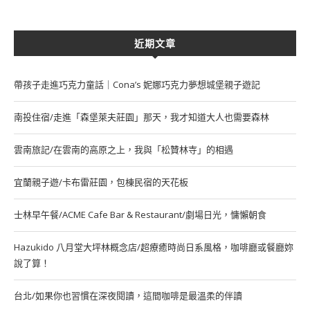
近期文章
帶孩子走進巧克力童話｜Cona’s 妮娜巧克力夢想城堡親子遊記
南投住宿/走進「森堡萊夫莊園」那天，我才知道大人也需要森林
雲南旅記/在雲南的高原之上，我與「松贊林寺」的相遇
宜蘭親子遊/卡布雷莊園，包棟民宿的天花板
士林早午餐/ACME Cafe Bar & Restaurant/劇場日光，慵懶朝食
Hazukido 八月堂大坪林概念店/超療癒時尚日系風格，咖啡廳或餐廳妳
說了算！
台北/如果你也習慣在深夜閱讀，這間咖啡是最溫柔的伴讀