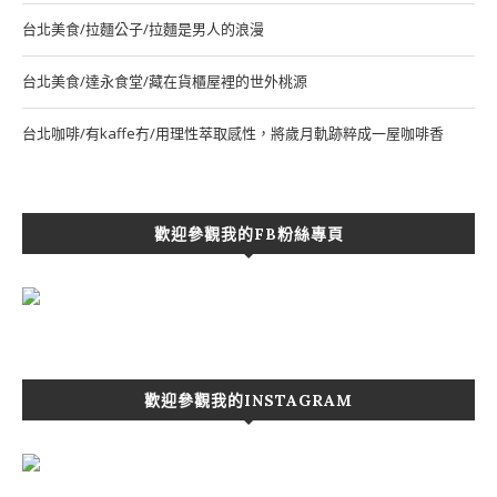
台北美食/拉麵公子/拉麵是男人的浪漫
台北美食/達永食堂/藏在貨櫃屋裡的世外桃源
台北咖啡/有kaffe冇/用理性萃取感性，將歲月軌跡粹成一屋咖啡香
歡迎參觀我的FB粉絲專頁
歡迎參觀我的INSTAGRAM