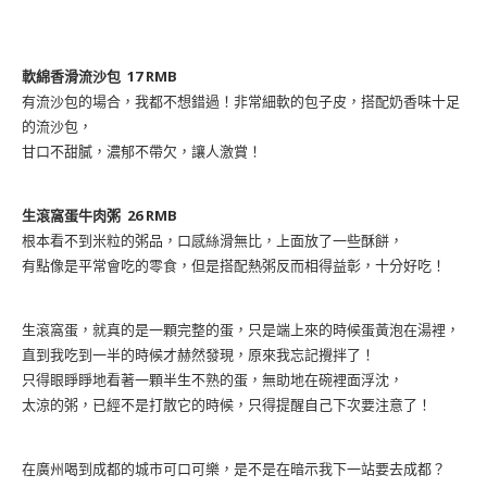
軟綿香滑流沙包 17 RMB
有流沙包的場合，我都不想錯過！非常細軟的包子皮，搭配奶香味十足
的流沙包，
甘口不甜膩，濃郁不帶欠，讓人激賞！
生滾窩蛋牛肉粥 26 RMB
根本看不到米粒的粥品，口感絲滑無比，上面放了一些酥餅，
有點像是平常會吃的零食，但是搭配熱粥反而相得益彰，十分好吃！
生滾窩蛋，就真的是一顆完整的蛋，只是端上來的時候蛋黃泡在湯裡，
直到我吃到一半的時候才赫然發現，原來我忘記攪拌了！
只得眼睜睜地看著一顆半生不熟的蛋，無助地在碗裡面浮沈，
太涼的粥，已經不是打散它的時候，只得提醒自己下次要注意了！
在廣州喝到成都的城市可口可樂，是不是在暗示我下一站要去成都？