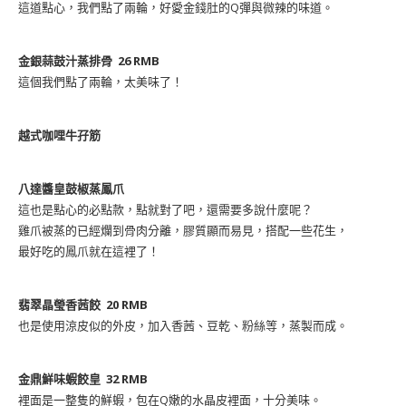
這道點心，我們點了兩輪，好愛金錢肚的Q彈與微辣的味道。
金銀蒜鼓汁蒸排骨 26 RMB
這個我們點了兩輪，太美味了！
越式咖哩牛孖筋
八達醬皇鼓椒蒸鳳爪
這也是點心的必點款，點就對了吧，還需要多說什麼呢？
雞爪被蒸的已經爛到骨肉分離，膠質顯而易見，搭配一些花生，
最好吃的鳳爪就在這裡了！
翡翠晶瑩香茜餃 20 RMB
也是使用涼皮似的外皮，加入香茜、豆乾、粉絲等，蒸製而成。
金鼎鮮味蝦餃皇 32 RMB
裡面是一整隻的鮮蝦，包在Q嫩的水晶皮裡面，十分美味。