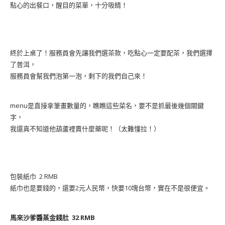
點心的出餐口，醒目的菜單，十分吸睛！
終於上桌了！服務員會先讓我們選茶款，吃點心一定要配茶，我們選擇
了普洱，
服務員會幫我們泡第一泡，剩下的我們自己來！
menu是直接拿筆畫數量的，瞧瞧這些菜名，要不是抓最後幾個關鍵
字，
我還真不知道他葫蘆裡賣什麼藥呢！（太難懂拉！）
包裝紙巾 2 RMB
紙巾也是要錢的，還要2元人民幣，快要10塊台幣，實在不是很便宜。
馬來沙爹醬蒸金錢肚 32 RMB