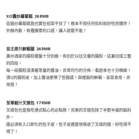
XO醬炒蘿蔔糕 26 RMB
這道炒蘿蔔糕我也實在招架不住了！根本不用任何佐料就好吃到爆炸！
外酥內軟，有種爆漿的口感，讓人欲罷不能！
韭王原只鮮蝦腸 26 RMB
廣州酒家的腸粉擺盤十分別緻，有別於以往交疊的腸粉，這裏切成工整
的四段，
每一段腸粉浸漬著等量的醬油，非常均勻的分佈，看起來也十分精緻！
滑Q的腸粉皮，加上醬油更帶了些甜感！與裡面的鮮蝦、韭菜食用，非
常搭！
至尊鮑汁叉燒包 17 RMB
叉燒包也是我吃港式點心的必點款！完美的叉燒包除了半肥半瘦的餡料
外，
還必須有入口即化的包子皮，包子皮適度地吸收了叉燒的甜，好吃得不
得了！