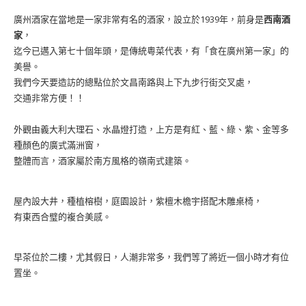
廣州酒家在當地是一家非常有名的酒家，設立於1939年，前身是
西南酒
家
，
迄今已邁入第七十個年頭，是傳統粵菜代表，有「食在廣州第一家」的
美譽。
我們今天要造訪的總點位於文昌南路與上下九步行街交叉處，
交通非常方便！！
外觀由義大利大理石、水晶燈打造，上方是有紅、藍、綠、紫、金等多
種顏色的廣式滿洲窗，
整體而言，酒家屬於南方風格的嶺南式建築。
屋內設大井，種植榕樹，庭園設計，紫檀木檐宇搭配木雕桌椅，
有東西合璧的複合美感。
早茶位於二樓，尤其假日，人潮非常多，我們等了將近一個小時才有位
置坐。