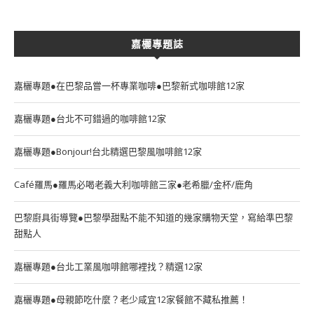
嘉欐專題誌
嘉欐專題●在巴黎品嘗一杯專業咖啡●巴黎新式咖啡館12家
嘉欐專題●台北不可錯過的咖啡館12家
嘉欐專題●Bonjour!台北精選巴黎風咖啡館12家
Café羅馬●羅馬必喝老義大利咖啡館三家●老希臘/金杯/鹿角
巴黎廚具街導覽●巴黎學甜點不能不知道的幾家購物天堂，寫給準巴黎
甜點人
嘉欐專題●台北工業風咖啡館哪裡找？精選12家
嘉欐專題●母親節吃什麼？老少咸宜12家餐館不藏私推薦！