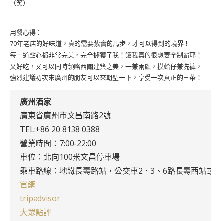
（笑）
用餐心得：
70年老店的好味道，真的需要紮實的馬步，才可以得到的境界！
每一道點心都非常完美，完全擄獲了我！讓我真的很想要全制霸耶！
又好吃，又可以同時領略西關建築之美，一兼兩顧，摸蛤仔兼洗褲，
強烈建議初次來廣州的朋友可以來朝聖一下，享受一次真正的早茶！
廣州酒家
廣東省廣州市文昌南路2號
TEL:+86 20 8138 0388
營業時間：7:00-22:00
車位：北向100米文昌停車場
乘車路線：地鐵長壽路站，公交車2、3、6路長壽西站或
官網
tripadvisor
大眾點評