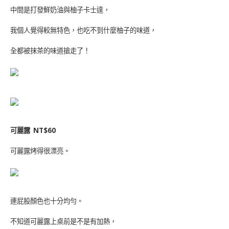
中間是打發鮮奶油與柚子卡士達，
我個人覺得較無特色，也吃不到什麼柚子的味道，
全都被抹茶的味道搶走了！
可麗露
NT$60
可麗露烤得很漂亮。
連屁股顏色也十分均勻。
不知道可麗露上桌前是不是有加熱，