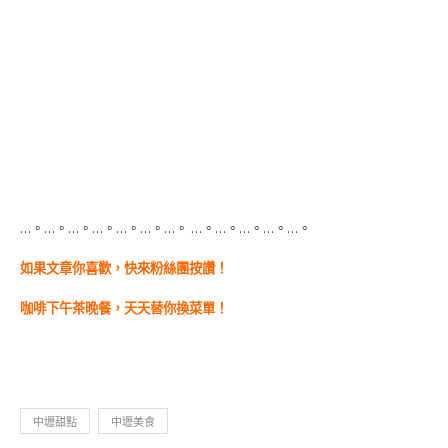
…。…。…。…。…。…。…。 …。…。…。…。…。
如果文章你喜歡，快來粉絲團按讚！
咖啡下午茶晚餐，天天替你換菜單！
中壢甜點
中壢美食