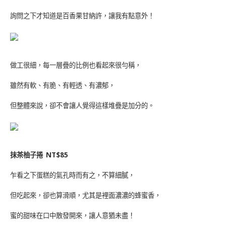
詢問之下才知道是百香果甘納許，讓我有點意外！
做工很細，每一層疊的比例也看起來很勻稱，
雖然有軟、有脆、有輕透、有濃郁，
但整體來說，卻不會讓人覺得這樣堆疊是加分的。
抹茶柚子捲
NT$85
乍看之下蛋糕的氣孔時而有之，不算細膩，
但吃起來，卻也算滑順，尤其是裡面濃濃的蜂蜜香，
蜜的甜味在口中散發開來，讓人意猶未盡！