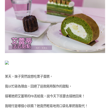
某天，妹子突然說想吃栗子蛋糕，
我以忙碌為理由，回絕了這款耗時製作的甜點，
接著她把艾蕾蒂的
FB
丟給我，說今天下班要去接她回來！
我暗忖是哪個小妖精？她竟然輕易地用口袋名單把我取代！