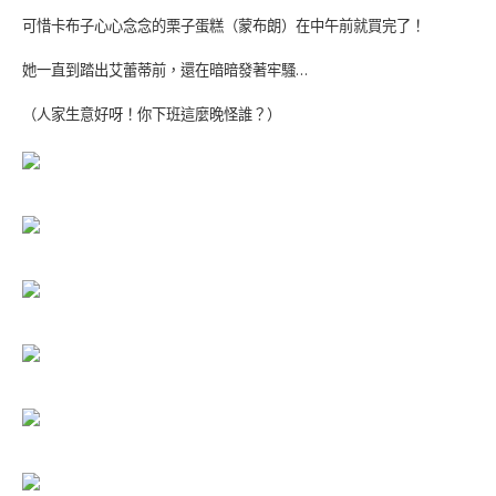
可惜卡布子心心念念的栗子蛋糕（蒙布朗）在中午前就買完了！
她一直到踏出艾蕾蒂前，還在暗暗發著牢騷
…
（人家生意好呀！你下班這麼晚怪誰？）