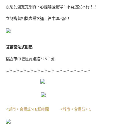
沒想到瀏覽完網頁，心裡越發覺得：不寫這家不行！！
立刻揹著相機去搭客運，往中壢出發！
艾蕾蒂法式甜點
桃園市中壢區實踐路
225-3
號
…。…。…。…。…。…。…。 …。…。…。…。…。
<城市。食畫誌>FB粉絲團
<城市。食畫誌>IG