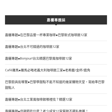
嘉欐專題誌
嘉欐專題●在巴黎品嘗一杯專業咖啡●巴黎新式咖啡館12家
嘉欐專題●台北不可錯過的咖啡館12家
嘉欐專題●Bonjour!台北精選巴黎風咖啡館12家
Café羅馬●羅馬必喝老義大利咖啡館三家●老希臘/金杯/鹿角
巴黎廚具街導覽●巴黎學甜點不能不知道的幾家購物天堂，寫給準巴黎
甜點人
嘉欐專題●台北工業風咖啡館哪裡找？精選12家
嘉欐專題●母親節吃什麼？老少咸宜12家餐館不藏私推薦！