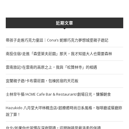
近期文章
帶孩子走進巧克力童話｜Cona’s 妮娜巧克力夢想城堡親子遊記
南投住宿/走進「森堡萊夫莊園」那天，我才知道大人也需要森林
雲南旅記/在雲南的高原之上，我與「松贊林寺」的相遇
宜蘭親子遊/卡布雷莊園，包棟民宿的天花板
士林早午餐/ACME Cafe Bar & Restaurant/劇場日光，慵懶朝食
Hazukido 八月堂大坪林概念店/超療癒時尚日系風格，咖啡廳或餐廳妳
說了算！
台北/如果你也習慣在深夜閱讀，這間咖啡是最溫柔的伴讀