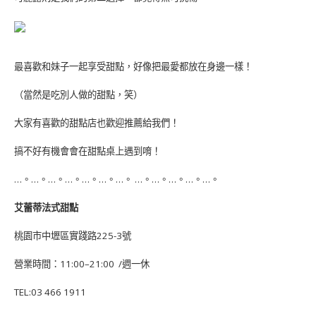
最喜歡和妹子一起享受甜點，好像把最愛都放在身邊一樣！
（當然是吃別人做的甜點，笑）
大家有喜歡的甜點店也歡迎推薦給我們！
搞不好有機會會在甜點桌上遇到唷！
…。…。…。…。…。…。…。 …。…。…。…。…。
艾蕾蒂法式甜點
桃園市中壢區實踐路
225-3
號
營業時間：
11:00–21:00
/
週一休
TEL:03 466 1911