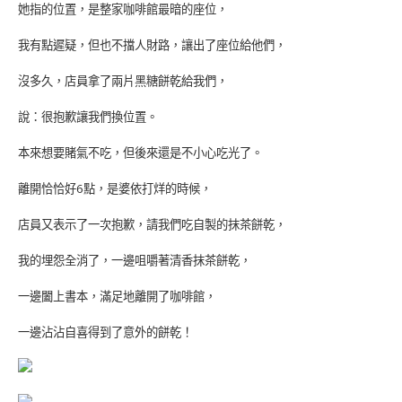
她指的位置，是整家咖啡館最暗的座位，
我有點遲疑，但也不擋人財路，讓出了座位給他們，
沒多久，店員拿了兩片黑糖餅乾給我們，
說：很抱歉讓我們換位置。
本來想要賭氣不吃，但後來還是不小心吃光了。
離開恰恰好6點，是婆依打烊的時候，
店員又表示了一次抱歉，請我們吃自製的抹茶餅乾，
我的埋怨全消了，一邊咀嚼著清香抹茶餅乾，
一邊闔上書本，滿足地離開了咖啡館，
一邊沾沾自喜得到了意外的餅乾！