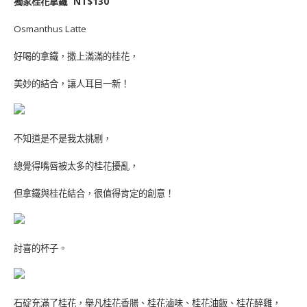
獨家桂花拿鐵 NT$130
Osmanthus Latte
好喝的拿鐵，撒上滿滿的桂花，
美妙的結合，讓人耳目一新！
不知道是不是我太挑剔，
總覺得嘴唇被太多的桂花擾亂，
但拿鐵與桂花結合，很值得肯定的創意！
討喜的杯子。
石碇充滿了桂花，舉凡桂花香腸、桂花滷味、桂花油飯、桂花醉雞，