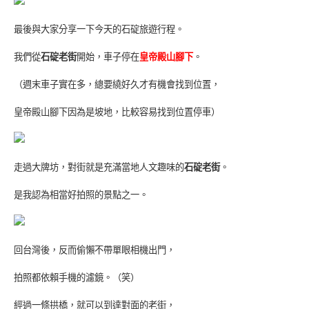
最後與大家分享一下今天的石碇旅遊行程。
我們從
石碇老街
開始，車子停在
皇帝殿山腳下
。
（週末車子實在多，總要繞好久才有機會找到位置，
皇帝殿山腳下因為是坡地，比較容易找到位置停車）
走過大牌坊，對街就是充滿當地人文趣味的
石碇老街
。
是我認為相當好拍照的景點之一。
回台灣後，反而偷懶不帶單眼相機出門，
拍照都依賴手機的濾鏡。（笑）
經過一條拱橋，就可以到達對面的老街，