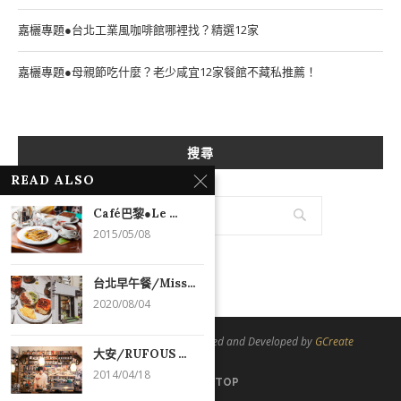
嘉欐專題●台北工業風咖啡館哪裡找？精選12家
嘉欐專題●母親節吃什麼？老少咸宜12家餐館不藏私推薦！
搜尋
READ ALSO
Café巴黎●Le ...
2015/05/08
台北早午餐/Miss...
2020/08/04
@2021 - All Right Reserved. Designed and Developed by
GCreate
大安/RUFOUS ...
2014/04/18
BACK TO TOP