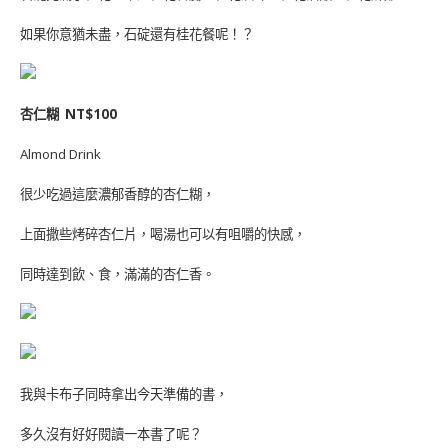
如果你意猶未盡，石碇還有桂花餐呢！？
杏仁糊 NT$100
Almond Drink
很少吃過這麼濃郁香醇的杏仁糊，
上面撒些烤碎杏仁片，喝湯也可以有咀嚼的快感，
同時達到飲、食，滿滿的杏仁香。
我與卡布子同時拿出今天準備的書，
多久沒有好好閱讀一本書了呢？