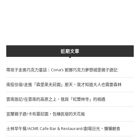
近期文章
帶孩子走進巧克力童話｜Cona’s 妮娜巧克力夢想城堡親子遊記
南投住宿/走進「森堡萊夫莊園」那天，我才知道大人也需要森林
雲南旅記/在雲南的高原之上，我與「松贊林寺」的相遇
宜蘭親子遊/卡布雷莊園，包棟民宿的天花板
士林早午餐/ACME Cafe Bar & Restaurant/劇場日光，慵懶朝食