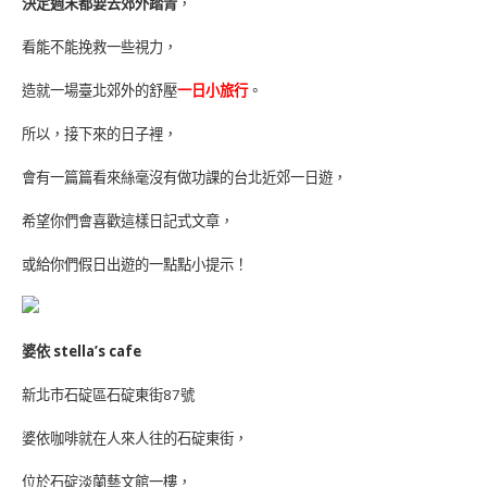
決定週末都要去郊外踏青
，
看能不能挽救一些視力，
造就一場臺北郊外的舒壓
一日小旅行
。
所以，接下來的日子裡，
會有一篇篇看來絲毫沒有做功課的台北近郊一日遊，
希望你們會喜歡這樣日記式文章，
或給你們假日出遊的一點點小提示！
婆依 stella’s cafe
新北市石碇區石碇東街87號
婆依咖啡就在人來人往的石碇東街，
位於石碇淡蘭藝文館一樓，