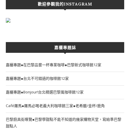
歡迎參觀我的INSTAGRAM
嘉欐專題誌
嘉欐專題●在巴黎品嘗一杯專業咖啡●巴黎新式咖啡館12家
嘉欐專題●台北不可錯過的咖啡館12家
嘉欐專題●Bonjour!台北精選巴黎風咖啡館12家
Café羅馬●羅馬必喝老義大利咖啡館三家●老希臘/金杯/鹿角
巴黎廚具街導覽●巴黎學甜點不能不知道的幾家購物天堂，寫給準巴黎
甜點人