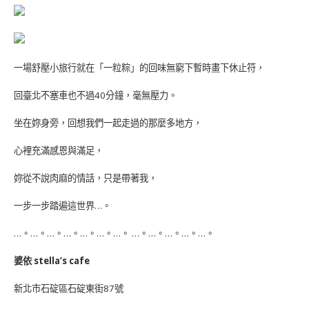
一場舒壓小旅行就在「一粒粽」的回味無窮下暫時畫下休止符，
回臺北不塞車也不過40分鐘，毫無壓力。
坐在妳身旁，回想我們一起走過的那麼多地方，
心裡充滿感恩與滿足，
妳從不說肉麻的情話，只是帶著我，
一步一步踏遍這世界…。
…。…。…。…。…。…。…。 …。…。…。…。…。
婆依 stella’s cafe
新北市石碇區石碇東街87號