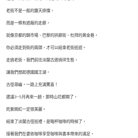
老街不是一般的露天排擋，
而是一條有遮蔽的走廊，
就像京都的錦市場、巴黎的拱廊街、杜拜的黃金巷，
你必須走到街的兩頭，才可以結束老街巡迴。
走過老街，我們前往淡蘭古道徜徉生態，
讓我們想起德國國王湖，
古徑尋幽，一路上充滿驚喜！
建議3~5月再來一趟，那時山花都開了，
奼紫嫣紅一定很美麗。
結束了淡蘭古徑巡禮，是喝杯咖啡的時候了，
接著我們在婆依咖啡享受咖啡與書本帶來的滿足，