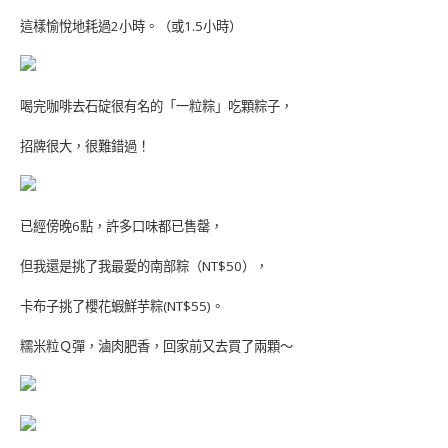
這樣愉悅地耗過2小時。（或1.5小時）
喝完咖啡去石碇很有名的「一粒粽」吃顆粽子，
招牌很大，很難錯過！
已經傍晚6點，許多口味都已售罄，
但我還是挑了我最愛的南部粽（NT$50），
卡布子挑了櫻花蝦鮮芋粽(NT$55)。
糯米粒Ｑ彈，滷肉肥香，回家前又去買了兩顆～