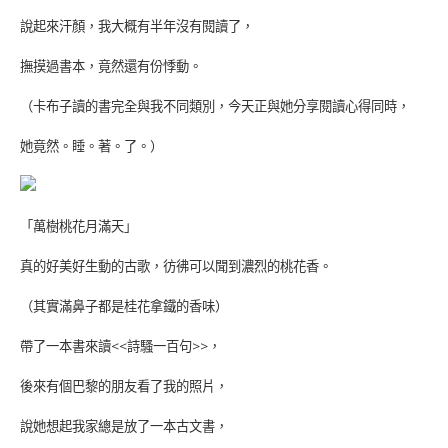
說起來汗顏，我大概有半年沒有閱讀了，
撫摸過書本，竟然還有份悸動。
（卡布子讀的書完全與我不同類別，今天正與她分享閱讀心得同時，
她竟然。睡。著。了。）
「萬樹桃花月滿天」
真的好美好生動的古歌，彷彿可以聞到濃烈的桃花香。
（其實滿鼻子都是桂花拿鐵的香味）
帶了一本書來讀<<詩騷一百句>>，
後來有個巴黎的朋友看了我的照片，
說她想起我家總是放了一本古文書，