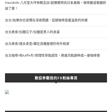
Hazukido 八月堂大坪林概念店/超療癒時尚日系風格，咖啡廳或餐廳妳
說了算！
台北/如果你也習慣在深夜閱讀，這間咖啡是最溫柔的伴讀
台北美食/拉麵公子/拉麵是男人的浪漫
台北美食/達永食堂/藏在貨櫃屋裡的世外桃源
台北咖啡/有kaffe冇/用理性萃取感性，將歲月軌跡粹成一屋咖啡香
歡迎參觀我的FB粉絲專頁