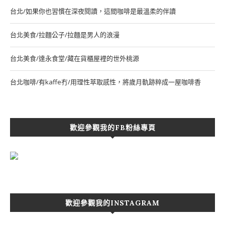
台北/如果你也習慣在深夜閱讀，這間咖啡是最溫柔的伴讀
台北美食/拉麵公子/拉麵是男人的浪漫
台北美食/達永食堂/藏在貨櫃屋裡的世外桃源
台北咖啡/有kaffe冇/用理性萃取感性，將歲月軌跡粹成一屋咖啡香
歡迎參觀我的FB粉絲專頁
歡迎參觀我的INSTAGRAM