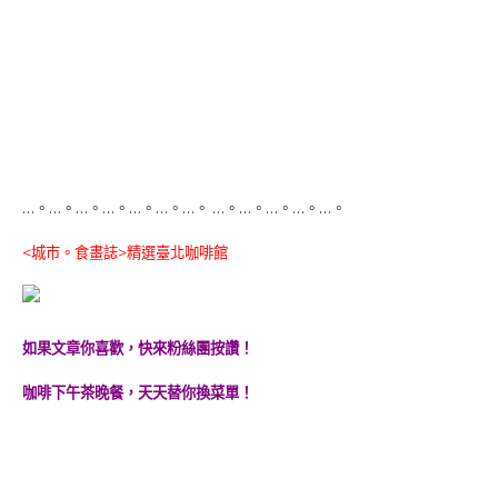
…。…。…。…。…。…。…。 …。…。…。…。…。
<城市。食畫誌>精選臺北咖啡館
如果文章你喜歡，快來粉絲團按讚！
咖啡下午茶晚餐，天天替你換菜單！