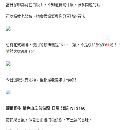
當日咖啡都寫在白板上，不知道要喝什麼，很多問題的話，
可以請教老闆娘，她會很慷慨與你分享她的看法！
也有花式咖啡，使用的咖啡機是E61。（嗄，不是永和那家
E61
喲！！
雖然大家都用
E61
）
今日蛋糕只有兩種，但都是老闆娘手作的！
薩爾瓦多 綠色山丘 波波龍 日曬 淺焙 NT$160
帶花果香氣，像夏日雨後的芭蕉樹，有土讓的香味。