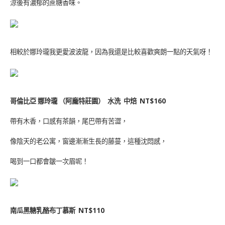
涼後有濃郁的蔗糖香味。
相較於娜玲瓏我更愛波波龍，因為我還是比較喜歡爽朗一點的天氣呀！
哥倫比亞 娜玲瓏 （阿龐特莊園） 水洗 中焙 NT$160
帶有木香，口感有茶韻，尾巴帶有苦澀，
像陰天的老公寓，窗邊漸漸生長的藤蔓，這種沈悶感，
喝到一口都會皺一次眉呢！
南瓜黑糖乳酪布丁慕斯 NT$110