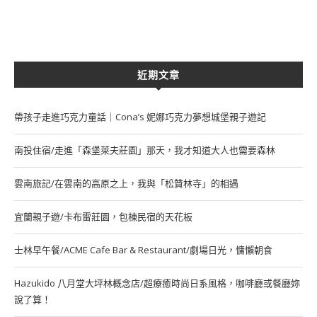
近期文章
帶孩子走進巧克力童話｜Cona’s 妮娜巧克力夢想城堡親子遊記
南投住宿/走進「森堡萊夫莊園」那天，我才知道大人也需要森林
雲南旅記/在雲南的高原之上，我與「松贊林寺」的相遇
宜蘭親子遊/卡布雷莊園，包棟民宿的天花板
士林早午餐/ACME Cafe Bar & Restaurant/劇場日光，慵懶朝食
Hazukido 八月堂大坪林概念店/超療癒時尚日系風格，咖啡廳或餐廳妳
說了算！