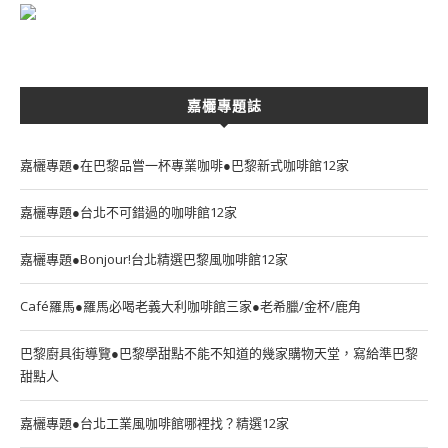
嘉欐專題誌
嘉欐專題●在巴黎品嘗一杯專業咖啡●巴黎新式咖啡館12家
嘉欐專題●台北不可錯過的咖啡館12家
嘉欐專題●Bonjour!台北精選巴黎風咖啡館12家
Café羅馬●羅馬必喝老義大利咖啡館三家●老希臘/金杯/鹿角
巴黎廚具街導覽●巴黎學甜點不能不知道的幾家購物天堂，寫給準巴黎
甜點人
嘉欐專題●台北工業風咖啡館哪裡找？精選12家