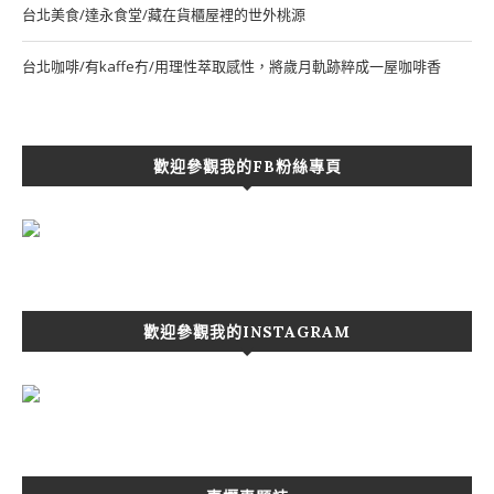
台北美食/達永食堂/藏在貨櫃屋裡的世外桃源
台北咖啡/有kaffe冇/用理性萃取感性，將歲月軌跡粹成一屋咖啡香
歡迎參觀我的FB粉絲專頁
歡迎參觀我的INSTAGRAM