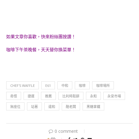
如果文章你喜歡，快來粉絲團按讚！
咖啡下午茶晚餐，天天替你換菜單！
CHEF'S WAFFLE
E61
中和
咖啡
咖啡場所
奇怪
捷運
推薦
比利時鬆餅
永和
永安市場
無座位
站著
違和
酷老闆
黑糖拿鐵
0 comment