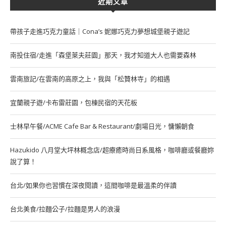
近期文章
帶孩子走進巧克力童話｜Cona’s 妮娜巧克力夢想城堡親子遊記
南投住宿/走進「森堡萊夫莊園」那天，我才知道大人也需要森林
雲南旅記/在雲南的高原之上，我與「松贊林寺」的相遇
宜蘭親子遊/卡布雷莊園，包棟民宿的天花板
士林早午餐/ACME Cafe Bar & Restaurant/劇場日光，慵懶朝食
Hazukido 八月堂大坪林概念店/超療癒時尚日系風格，咖啡廳或餐廳妳
說了算！
台北/如果你也習慣在深夜閱讀，這間咖啡是最溫柔的伴讀
台北美食/拉麵公子/拉麵是男人的浪漫