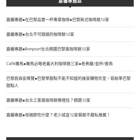
嘉欐專題誌
嘉欐專題●在巴黎品嘗一杯專業咖啡●巴黎新式咖啡館12家
嘉欐專題●台北不可錯過的咖啡館12家
嘉欐專題●Bonjour!台北精選巴黎風咖啡館12家
Café羅馬●羅馬必喝老義大利咖啡館三家●老希臘/金杯/鹿角
巴黎廚具街導覽●巴黎學甜點不能不知道的幾家購物天堂，寫給準巴黎
甜點人
嘉欐專題●台北工業風咖啡館哪裡找？精選12家
嘉欐專題●母親節吃什麼？老少咸宜12家餐館不藏私推薦！