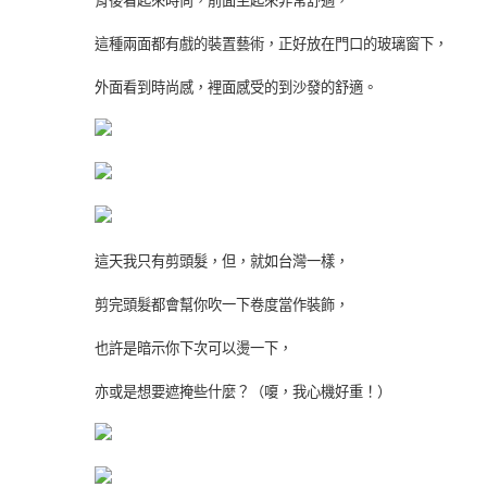
背後看起來時尚，前面坐起來非常舒適，
這種兩面都有戲的裝置藝術，正好放在門口的玻璃窗下，
外面看到時尚感，裡面感受的到沙發的舒適。
這天我只有剪頭髮，但，就如台灣一樣，
剪完頭髮都會幫你吹一下卷度當作裝飾，
也許是暗示你下次可以燙一下，
亦或是想要遮掩些什麼？（嗄，我心機好重！）