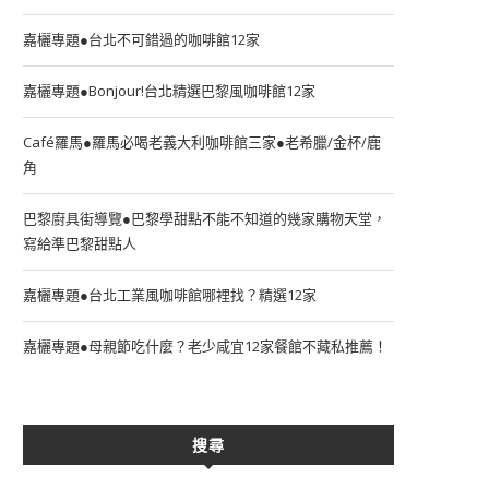
嘉欐專題●台北不可錯過的咖啡館12家
嘉欐專題●Bonjour!台北精選巴黎風咖啡館12家
Café羅馬●羅馬必喝老義大利咖啡館三家●老希臘/金杯/鹿
角
巴黎廚具街導覽●巴黎學甜點不能不知道的幾家購物天堂，
寫給準巴黎甜點人
嘉欐專題●台北工業風咖啡館哪裡找？精選12家
嘉欐專題●母親節吃什麼？老少咸宜12家餐館不藏私推薦！
搜尋