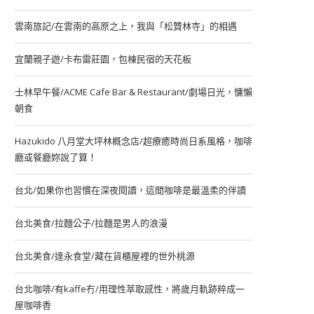
雲南旅記/在雲南的高原之上，我與「松贊林寺」的相遇
宜蘭親子遊/卡布雷莊園，包棟民宿的天花板
士林早午餐/ACME Cafe Bar & Restaurant/劇場日光，慵懶
朝食
Hazukido 八月堂大坪林概念店/超療癒時尚日系風格，咖啡
廳或餐廳妳說了算！
台北/如果你也習慣在深夜閱讀，這間咖啡是最溫柔的伴讀
台北美食/拉麵公子/拉麵是男人的浪漫
台北美食/達永食堂/藏在貨櫃屋裡的世外桃源
台北咖啡/有kaffe冇/用理性萃取感性，將歲月軌跡粹成一
屋咖啡香