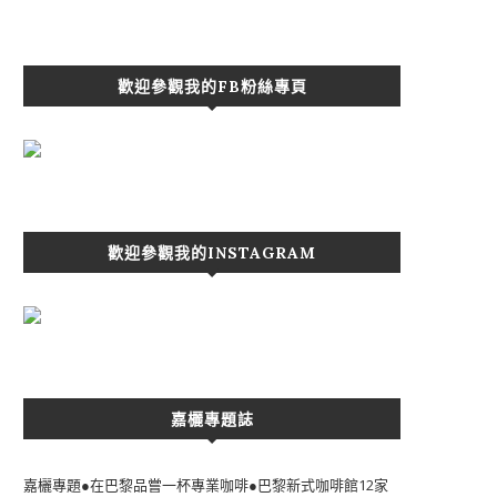
歡迎參觀我的FB粉絲專頁
歡迎參觀我的INSTAGRAM
嘉欐專題誌
嘉欐專題●在巴黎品嘗一杯專業咖啡●巴黎新式咖啡館12家