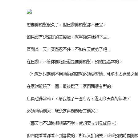
想要剪頭髮很久了，但巴黎剪頭髮都不便宜，
如果沒有認識好的美髮廳，就寧願這樣拖下去…
直到某一天，突然忍不住，不如今天就剪了吧！
在巴黎，不管你要吃飯還是要剪頭髮，預約是基本的，
（也就是說遇到不用預約的店就必須更警慎…可能不太專業之
在家附近繞了一圈，最後選了一家門面很有型的，
店員也非常nice，帶我繞了一圈店內，證明今天真的無法，
必須預約別天！我決定再問問看其他家！
（那天也不知道哪根筋不對，就想要立刻見成果。）
但四處看看都看不到喜歡的，所以又折回去，乖乖預約時間剪