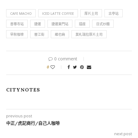
CAFE MACHO
ICED LATTE COFFEE
厚片土司
古亭站
善導寺站
捷運
捷運東門站
插座
日式炒麵
早秋咖啡
晉江街
維也納
莫札瑞拉厚片土司
0 comment
0
CITYNOTES
previous post
中正/虎記商行/自己人咖啡
next post