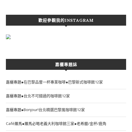
歡迎參觀我的INSTAGRAM
嘉欐專題誌
嘉欐專題●在巴黎品嘗一杯專業咖啡●巴黎新式咖啡館12家
嘉欐專題●台北不可錯過的咖啡館12家
嘉欐專題●Bonjour!台北精選巴黎風咖啡館12家
Café羅馬●羅馬必喝老義大利咖啡館三家●老希臘/金杯/鹿角