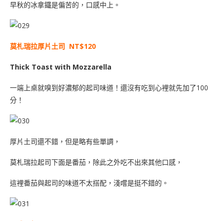
早秋的冰拿鐵是偏苦的，口感中上。
莫札瑞拉厚片土司
NT$120
Thick Toast with Mozzarella
一端上桌就嗅到好濃郁的起司味道！還沒有吃到心裡就先加了100
分！
厚片土司還不錯，但是略有些單調，
莫札瑞拉起司下面是番茄，除此之外吃不出來其他口感，
這裡番茄與起司的味道不太搭配，淺嚐是挺不錯的。