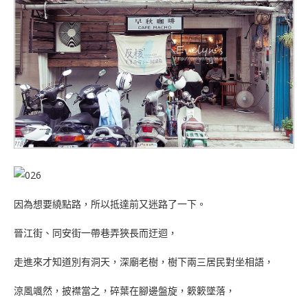
因為想要繞點路，所以抵達前又迷路了一下。
晉江街、同安街一帶巷弄狹長而迂迴，
走進來才知道別有洞天，深廟老樹，樹下兩三居民對坐相語，
涼風颯然，披襟當之，碎葉在腳邊盤旋，簌簌墜落，