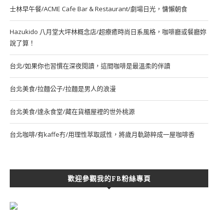
士林早午餐/ACME Cafe Bar & Restaurant/劇場日光，慵懶朝食
Hazukido 八月堂大坪林概念店/超療癒時尚日系風格，咖啡廳或餐廳妳
說了算！
台北/如果你也習慣在深夜閱讀，這間咖啡是最溫柔的伴讀
台北美食/拉麵公子/拉麵是男人的浪漫
台北美食/達永食堂/藏在貨櫃屋裡的世外桃源
台北咖啡/有kaffe冇/用理性萃取感性，將歲月軌跡粹成一屋咖啡香
歡迎參觀我的FB粉絲專頁