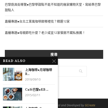
巴黎廚具街導覽●巴黎學甜點不能不知道的幾家購物天堂，寫給準巴黎
甜點人
嘉欐專題●台北工業風咖啡館哪裡找？精選12家
嘉欐專題●母親節吃什麼？老少咸宜12家餐館不藏私推薦！
搜尋
READ ALSO
上海咖啡●月球咖啡
R...
2018/09/10
Café巴黎●KB ...
2015/02/11
@2021 - All Right Reserved. Designed and Developed by
GCreate