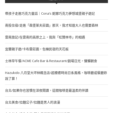
帶孩子走進巧克力童話｜Cona’s 妮娜巧克力夢想城堡親子遊記
南投住宿/走進「森堡萊夫莊園」那天，我才知道大人也需要森林
雲南旅記/在雲南的高原之上，我與「松贊林寺」的相遇
宜蘭親子遊/卡布雷莊園，包棟民宿的天花板
士林早午餐/ACME Cafe Bar & Restaurant/劇場日光，慵懶朝食
Hazukido 八月堂大坪林概念店/超療癒時尚日系風格，咖啡廳或餐廳妳
說了算！
台北/如果你也習慣在深夜閱讀，這間咖啡是最溫柔的伴讀
台北美食/拉麵公子/拉麵是男人的浪漫