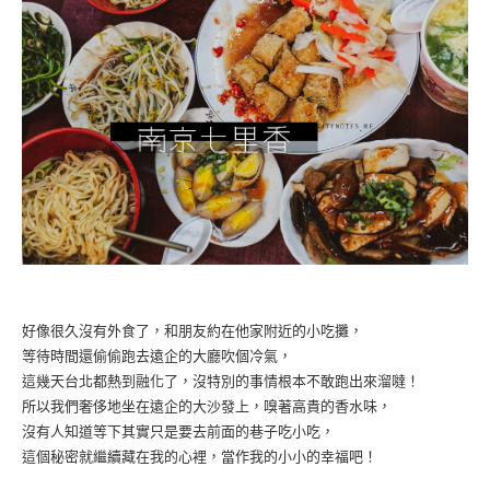
好像很久沒有外食了，和朋友約在他家附近的小吃攤，
等待時間還偷偷跑去遠企的大廳吹個冷氣，
這幾天台北都熱到融化了，沒特別的事情根本不敢跑出來溜噠！
所以我們奢侈地坐在遠企的大沙發上，嗅著高貴的香水味，
沒有人知道等下其實只是要去前面的巷子吃小吃，
這個秘密就繼續藏在我的心裡，當作我的小小的幸福吧！