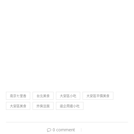
南京七里香
台北美食
大安區小吃
大安區平價美食
大安區美食
炸臭豆腐
遠企周邊小吃
0 comment