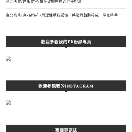
台北美食/達永食堂/藏在貨櫃屋裡的世外桃源
台北咖啡/有kaffe冇/用理性萃取感性，將歲月軌跡粹成一屋咖啡香
歡迎參觀我的FB粉絲專頁
歡迎參觀我的INSTAGRAM
嘉欐專題誌