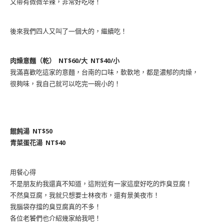
又帶有微微辛辣，非常好吃呀！
後來我們四人又叫了一個大的，繼續吃！
肉燥意麵（乾） NT$60/大 NT$40/小
我滿喜歡吃這家的意麵，台南的口味，軟軟地，都是濃郁的肉燥，
很夠味，我自己就可以吃完一碗小的！
餛飩湯 NT$50
青菜蛋花湯 NT$40
用餐心得
不是朋友約我還真不知道，這附近有一家這麼好吃的炸臭豆腐！
不然臭豆腐，我就只想要士林夜市，還有景美夜市！
我腦袋存擋的臭豆腐真的不多！
各位老饕們也介紹幾家給我吧！