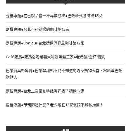
嘉欐專題●在巴黎品嘗一杯專業咖啡●巴黎新式咖啡館12家
嘉欐專題●台北不可錯過的咖啡館12家
嘉欐專題●Bonjour!台北精選巴黎風咖啡館12家
Café羅馬●羅馬必喝老義大利咖啡館三家●老希臘/金杯/鹿角
巴黎廚具街導覽●巴黎學甜點不能不知道的幾家購物天堂，寫給準巴黎
甜點人
嘉欐專題●台北工業風咖啡館哪裡找？精選12家
嘉欐專題●母親節吃什麼？老少咸宜12家餐館不藏私推薦！