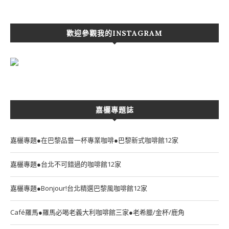
歡迎參觀我的INSTAGRAM
嘉欐專題誌
嘉欐專題●在巴黎品嘗一杯專業咖啡●巴黎新式咖啡館12家
嘉欐專題●台北不可錯過的咖啡館12家
嘉欐專題●Bonjour!台北精選巴黎風咖啡館12家
Café羅馬●羅馬必喝老義大利咖啡館三家●老希臘/金杯/鹿角