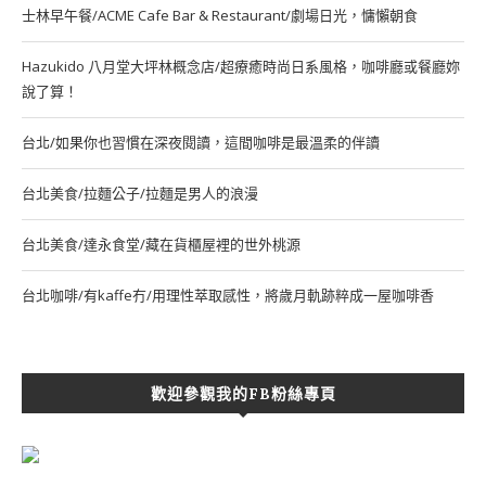
士林早午餐/ACME Cafe Bar & Restaurant/劇場日光，慵懶朝食
Hazukido 八月堂大坪林概念店/超療癒時尚日系風格，咖啡廳或餐廳妳
說了算！
台北/如果你也習慣在深夜閱讀，這間咖啡是最溫柔的伴讀
台北美食/拉麵公子/拉麵是男人的浪漫
台北美食/達永食堂/藏在貨櫃屋裡的世外桃源
台北咖啡/有kaffe冇/用理性萃取感性，將歲月軌跡粹成一屋咖啡香
歡迎參觀我的FB粉絲專頁