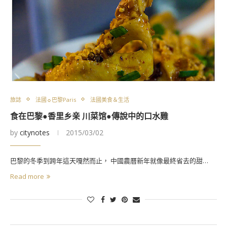
旅誌
法國☼巴黎Paris
法國美食＆生活
食在巴黎●香里乡亲 川菜馆●傳說中的口水雞
by
citynotes
2015/03/02
巴黎的冬季到跨年這天嘎然而止， 中國農曆新年就像最終省去的甜…
Read more