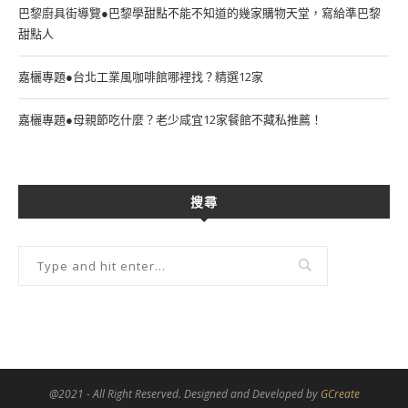
巴黎廚具街導覽●巴黎學甜點不能不知道的幾家購物天堂，寫給準巴黎
甜點人
嘉欐專題●台北工業風咖啡館哪裡找？精選12家
嘉欐專題●母親節吃什麼？老少咸宜12家餐館不藏私推薦！
搜尋
@2021 - All Right Reserved. Designed and Developed by
GCreate