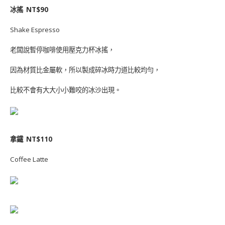
冰搖 NT$90
Shake Espresso
老闆說暫停咖啡使用壓克力杯冰搖，
因為材質比金屬軟，所以製成碎冰時力道比較均勻，
比較不會有大大小小難咬的冰沙出現。
拿鐵 NT$110
Coffee Latte