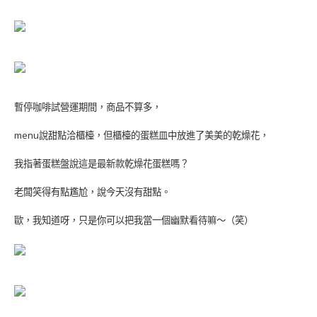
暫停咖啡試營運期間，商品不算多，
menu說甜點洽櫃檯，但櫃檯的蛋糕皿中放進了美美的乾燥花，
我指著蛋糕盤說這是最新款乾燥花蛋糕嗎？
老闆笑得有點尷尬，說今天沒有甜點。
歐，我知道呀，只是你可以把我當一個幽默看待嘛～（笑）