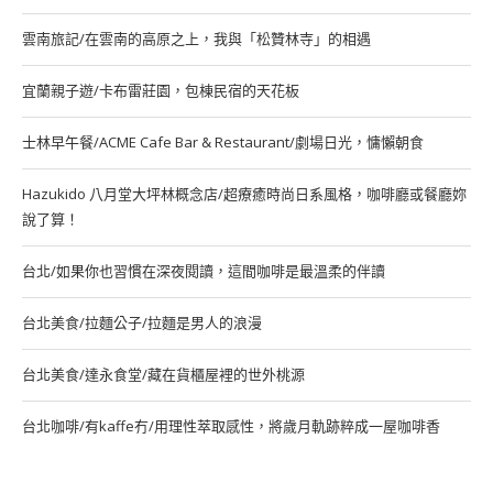
雲南旅記/在雲南的高原之上，我與「松贊林寺」的相遇
宜蘭親子遊/卡布雷莊園，包棟民宿的天花板
士林早午餐/ACME Cafe Bar & Restaurant/劇場日光，慵懶朝食
Hazukido 八月堂大坪林概念店/超療癒時尚日系風格，咖啡廳或餐廳妳
說了算！
台北/如果你也習慣在深夜閱讀，這間咖啡是最溫柔的伴讀
台北美食/拉麵公子/拉麵是男人的浪漫
台北美食/達永食堂/藏在貨櫃屋裡的世外桃源
台北咖啡/有kaffe冇/用理性萃取感性，將歲月軌跡粹成一屋咖啡香