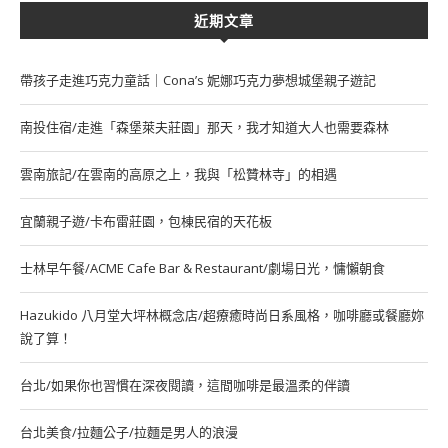
近期文章
帶孩子走進巧克力童話｜Cona’s 妮娜巧克力夢想城堡親子遊記
南投住宿/走進「森堡萊夫莊園」那天，我才知道大人也需要森林
雲南旅記/在雲南的高原之上，我與「松贊林寺」的相遇
宜蘭親子遊/卡布雷莊園，包棟民宿的天花板
士林早午餐/ACME Cafe Bar & Restaurant/劇場日光，慵懶朝食
Hazukido 八月堂大坪林概念店/超療癒時尚日系風格，咖啡廳或餐廳妳
說了算！
台北/如果你也習慣在深夜閱讀，這間咖啡是最溫柔的伴讀
台北美食/拉麵公子/拉麵是男人的浪漫