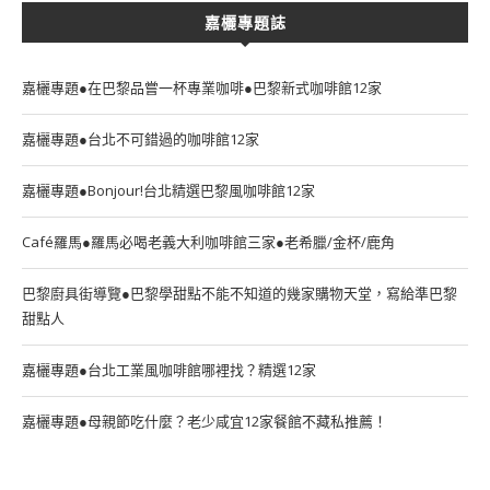
嘉欐專題誌
嘉欐專題●在巴黎品嘗一杯專業咖啡●巴黎新式咖啡館12家
嘉欐專題●台北不可錯過的咖啡館12家
嘉欐專題●Bonjour!台北精選巴黎風咖啡館12家
Café羅馬●羅馬必喝老義大利咖啡館三家●老希臘/金杯/鹿角
巴黎廚具街導覽●巴黎學甜點不能不知道的幾家購物天堂，寫給準巴黎
甜點人
嘉欐專題●台北工業風咖啡館哪裡找？精選12家
嘉欐專題●母親節吃什麼？老少咸宜12家餐館不藏私推薦！