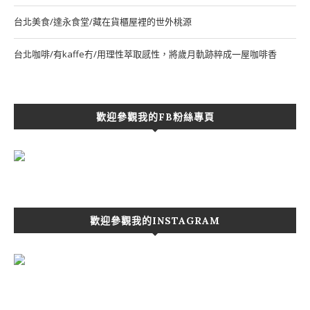
台北美食/達永食堂/藏在貨櫃屋裡的世外桃源
台北咖啡/有kaffe冇/用理性萃取感性，將歲月軌跡粹成一屋咖啡香
歡迎參觀我的FB粉絲專頁
歡迎參觀我的INSTAGRAM