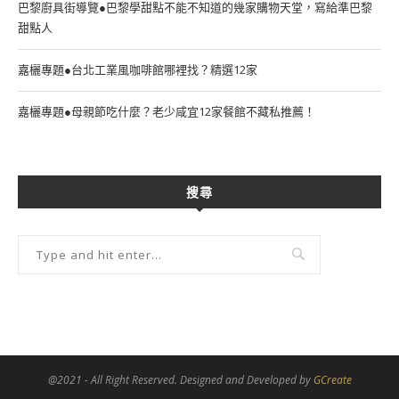
巴黎廚具街導覽●巴黎學甜點不能不知道的幾家購物天堂，寫給準巴黎
甜點人
嘉欐專題●台北工業風咖啡館哪裡找？精選12家
嘉欐專題●母親節吃什麼？老少咸宜12家餐館不藏私推薦！
搜尋
@2021 - All Right Reserved. Designed and Developed by
GCreate