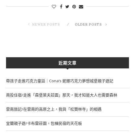
NEWER POSTS
OLDER POSTS
近期文章
帶孩子走進巧克力童話｜Cona’s 妮娜巧克力夢想城堡親子遊記
南投住宿/走進「森堡萊夫莊園」那天，我才知道大人也需要森林
雲南旅記/在雲南的高原之上，我與「松贊林寺」的相遇
宜蘭親子遊/卡布雷莊園，包棟民宿的天花板