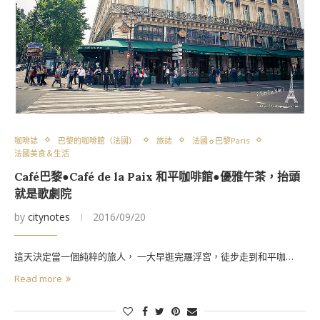
咖啡誌
巴黎的咖啡館（法國）
旅誌
法國☼巴黎Paris
法國美食＆生活
Café巴黎●Café de la Paix 和平咖啡館●優雅午茶，抬頭
就是歌劇院
by
citynotes
2016/09/20
這天決定當一個純粹的旅人， 一大早逛完羅浮宮，徒步走到和平咖…
Read more