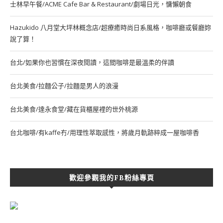
士林早午餐/ACME Cafe Bar & Restaurant/劇場日光，慵懶朝食
Hazukido 八月堂大坪林概念店/超療癒時尚日系風格，咖啡廳或餐廳妳
說了算！
台北/如果你也習慣在深夜閱讀，這間咖啡是最溫柔的伴讀
台北美食/拉麵公子/拉麵是男人的浪漫
台北美食/達永食堂/藏在貨櫃屋裡的世外桃源
台北咖啡/有kaffe冇/用理性萃取感性，將歲月軌跡粹成一屋咖啡香
歡迎參觀我的FB粉絲專頁