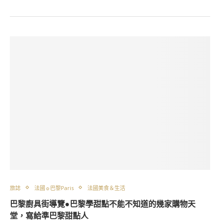
旅誌
法國☼巴黎Paris
法國美食＆生活
巴黎廚具街導覽●巴黎學甜點不能不知道的幾家購物天
堂，寫給準巴黎甜點人