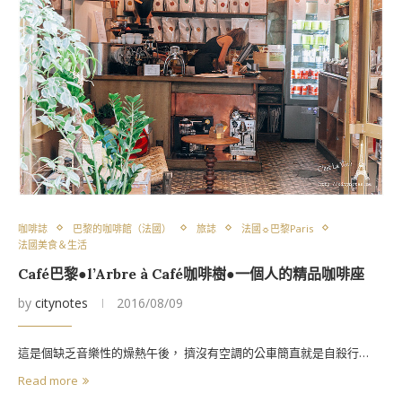
咖啡誌
巴黎的咖啡館（法國）
旅誌
法國☼巴黎Paris
法國美食＆生活
Café巴黎●l’Arbre à Café咖啡樹●一個人的精品咖啡座
by
citynotes
2016/08/09
這是個缺乏音樂性的燥熱午後， 擠沒有空調的公車簡直就是自殺行…
Read more