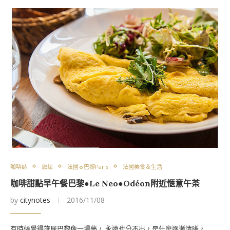
咖啡誌
旅誌
法國☼巴黎Paris
法國美食＆生活
咖啡甜點早午餐巴黎●Le Neo●Odéon附近愜意午茶
by
citynotes
2016/11/08
有時候覺得旅居巴黎像一場夢， 永遠也分不出，是什麼逐漸清晰，…