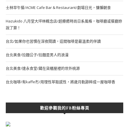
士林早午餐/ACME Cafe Bar & Restaurant/劇場日光，慵懶朝食
Hazukido 八月堂大坪林概念店/超療癒時尚日系風格，咖啡廳或餐廳妳
說了算！
台北/如果你也習慣在深夜閱讀，這間咖啡是最溫柔的伴讀
台北美食/拉麵公子/拉麵是男人的浪漫
台北美食/達永食堂/藏在貨櫃屋裡的世外桃源
台北咖啡/有kaffe冇/用理性萃取感性，將歲月軌跡粹成一屋咖啡香
歡迎參觀我的FB粉絲專頁