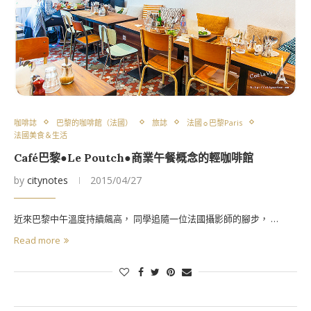
咖啡誌
巴黎的咖啡館（法國）
旅誌
法國☼巴黎Paris
法國美食＆生活
Café巴黎●Le Poutch●商業午餐概念的輕咖啡館
by
citynotes
2015/04/27
近來巴黎中午溫度持續飆高， 同學追隨一位法國攝影師的腳步， …
Read more