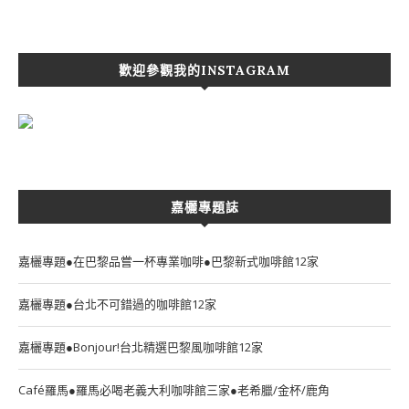
歡迎參觀我的INSTAGRAM
嘉欐專題誌
嘉欐專題●在巴黎品嘗一杯專業咖啡●巴黎新式咖啡館12家
嘉欐專題●台北不可錯過的咖啡館12家
嘉欐專題●Bonjour!台北精選巴黎風咖啡館12家
Café羅馬●羅馬必喝老義大利咖啡館三家●老希臘/金杯/鹿角