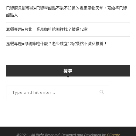
巴黎廚具街導覽●巴黎學甜點不能不知道的幾家購物天堂，寫給準巴黎
甜點人
嘉欐專題●台北工業風咖啡館哪裡找？精選12家
嘉欐專題●母親節吃什麼？老少咸宜12家餐館不藏私推薦！
搜尋
@2021 - All Right Reserved. Designed and Developed by
GCreate