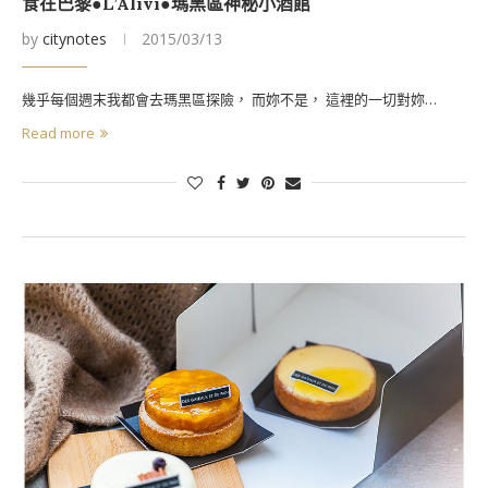
食在巴黎●L’Alivi●瑪黑區神秘小酒館
by
citynotes
2015/03/13
幾乎每個週末我都會去瑪黑區探險， 而妳不是， 這裡的一切對妳…
Read more