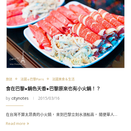
旅誌
法國☼巴黎Paris
法國美食＆生活
食在巴黎●鍋色天香●巴黎原來也有小火鍋！？
by
citynotes
2015/03/16
在台灣不算太昂貴的小火鍋， 來到巴黎立刻水漲船高， 隨便單人…
Read more