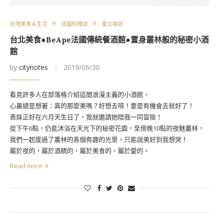
台灣美食＆生活
法國料理誌
臺北味誌
台北美食●BeApe法國傳統餐酒館●置身叢林般的秘密小酒
館
by
citynotes
2019/06/30
看見許多人在部落格介紹這間浪漫主義的小酒館，
心裏總是想著：真的那麼美嗎？好想去唷！要是有機會去就好了！
表妹正好在六月天生日了，我就邀請她陪我一同冒險！
從下午6點，仍能沐浴在天光下的秘密花園，至傍晚10點的夜魅叢林，
我們一起度過了叢林的各個有趣的光景，只能說美好到我想哭！
屬於夜的，屬於酒精的，屬於美食的，屬於愛的。
Read more