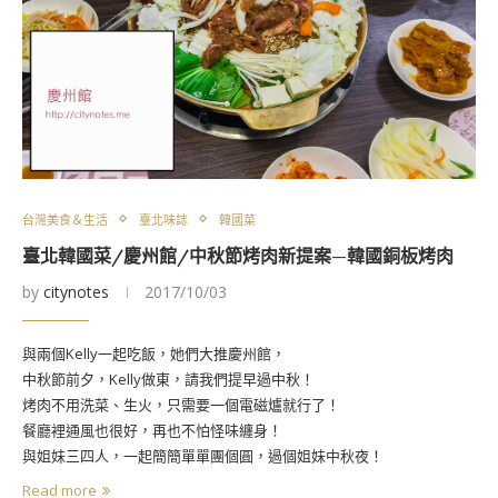
台灣美食＆生活
臺北味誌
韓國菜
臺北韓國菜/慶州館/中秋節烤肉新提案—韓國銅板烤肉
by
citynotes
2017/10/03
與兩個Kelly一起吃飯，她們大推慶州館，
中秋節前夕，Kelly做東，請我們提早過中秋！
烤肉不用洗菜、生火，只需要一個電磁爐就行了！
餐廳裡通風也很好，再也不怕怪味纏身！
與姐妹三四人，一起簡簡單單團個圓，過個姐妹中秋夜！
Read more