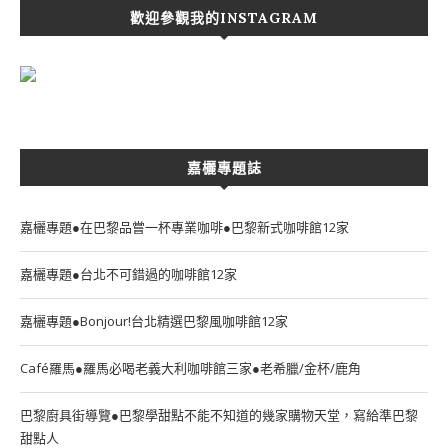
歡迎參觀我的INSTAGRAM
嘉欐專題誌
嘉欐專題●在巴黎品嘗一杯專業咖啡●巴黎新式咖啡館12家
嘉欐專題●台北不可錯過的咖啡館12家
嘉欐專題●Bonjour!台北精選巴黎風咖啡館12家
Café羅馬●羅馬必喝老義大利咖啡館三家●老希臘/金杯/鹿角
巴黎廚具街導覽●巴黎學甜點不能不知道的幾家購物天堂，寫給準巴黎
甜點人