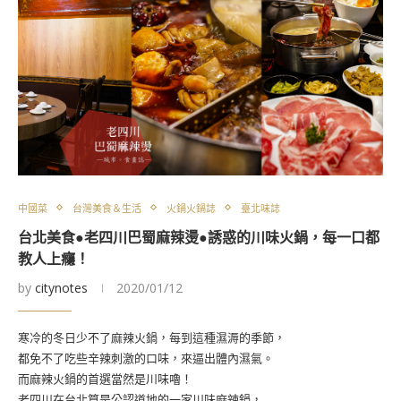
中國菜
台灣美食＆生活
火鍋火鍋誌
臺北味誌
台北美食●老四川巴蜀麻辣燙●誘惑的川味火鍋，每一口都
教人上癮！
by
citynotes
2020/01/12
寒冷的冬日少不了麻辣火鍋，每到這種濕溽的季節，
都免不了吃些辛辣刺激的口味，來逼出體內濕氣。
而麻辣火鍋的首選當然是川味嚕！
老四川在台北算是公認道地的一家川味麻辣鍋，