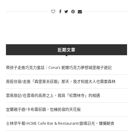
近期文章
帶孩子走進巧克力童話｜Cona’s 妮娜巧克力夢想城堡親子遊記
南投住宿/走進「森堡萊夫莊園」那天，我才知道大人也需要森林
雲南旅記/在雲南的高原之上，我與「松贊林寺」的相遇
宜蘭親子遊/卡布雷莊園，包棟民宿的天花板
士林早午餐/ACME Cafe Bar & Restaurant/劇場日光，慵懶朝食