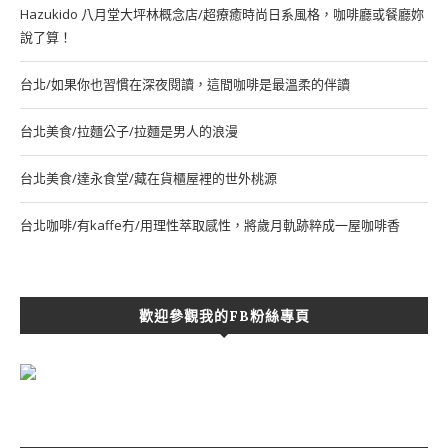
Hazukido 八月堂大坪林概念店/超療癒時尚日系風格，咖啡廳或餐廳妳
說了算！
台北/如果你也習慣在深夜閱讀，這間咖啡是最溫柔的伴讀
台北美食/拉麵公子/拉麵是男人的浪漫
台北美食/達永食堂/藏在貨櫃屋裡的世外桃源
台北咖啡/有kaffe冇/用理性萃取感性，將歲月軌跡粹成一屋咖啡香
歡迎參觀我的FB粉絲專頁