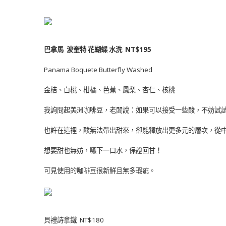
巴拿馬 波奎特 花蝴蝶 水洗 NT$195
Panama Boquete Butterfly Washed
金桔、白桃、柑橘、芭蕉、鳳梨、杏仁、核桃
我詢問起美洲咖啡豆，老闆說：如果可以接受一些酸，不妨試
也許在這裡，酸無法帶出甜來，卻能釋放出更多元的層次，從
想要甜也無妨，嚥下一口水，保證回甘！
可見使用的咖啡豆很新鮮且無多瑕疵。
貝禮詩拿鐵 NT$180