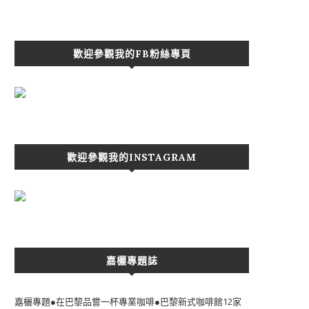
歡迎參觀我的FB粉絲專頁
歡迎參觀我的INSTAGRAM
嘉欐專題誌
嘉欐專題●在巴黎品嘗一杯專業咖啡●巴黎新式咖啡館12家