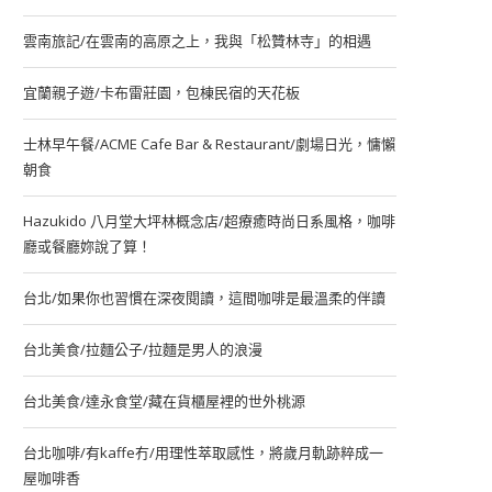
雲南旅記/在雲南的高原之上，我與「松贊林寺」的相遇
宜蘭親子遊/卡布雷莊園，包棟民宿的天花板
士林早午餐/ACME Cafe Bar & Restaurant/劇場日光，慵懶
朝食
Hazukido 八月堂大坪林概念店/超療癒時尚日系風格，咖啡
廳或餐廳妳說了算！
台北/如果你也習慣在深夜閱讀，這間咖啡是最溫柔的伴讀
台北美食/拉麵公子/拉麵是男人的浪漫
台北美食/達永食堂/藏在貨櫃屋裡的世外桃源
台北咖啡/有kaffe冇/用理性萃取感性，將歲月軌跡粹成一
屋咖啡香