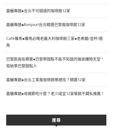
嘉欐專題●台北不可錯過的咖啡館12家
嘉欐專題●Bonjour!台北精選巴黎風咖啡館12家
Café羅馬●羅馬必喝老義大利咖啡館三家●老希臘/金杯/鹿
角
巴黎廚具街導覽●巴黎學甜點不能不知道的幾家購物天堂，
寫給準巴黎甜點人
嘉欐專題●台北工業風咖啡館哪裡找？精選12家
嘉欐專題●母親節吃什麼？老少咸宜12家餐館不藏私推薦！
搜尋