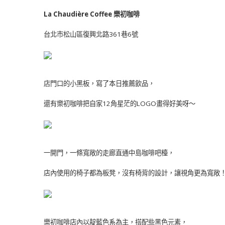
La Chaudière Coffee 樂初咖啡
台北市松山區復興北路361巷6號
店門口的小黑板，寫了本日推薦飲品，
還有樂初咖啡把自家12角星茫的LOGO畫得好美呀～
一開門，一條寬敞的走廊直通中島咖啡吧檯，
店內使用的椅子都為板凳，沒有椅背的設計，讓視角更為寬敞
樂初咖啡店內以靛藍色系為主，搭配些黑色元素，