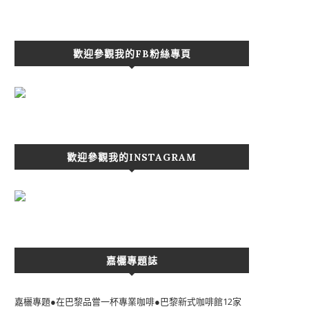
歡迎參觀我的FB粉絲專頁
歡迎參觀我的INSTAGRAM
嘉欐專題誌
嘉欐專題●在巴黎品嘗一杯專業咖啡●巴黎新式咖啡館12家