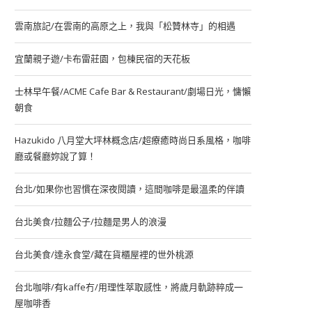
雲南旅記/在雲南的高原之上，我與「松贊林寺」的相遇
宜蘭親子遊/卡布雷莊園，包棟民宿的天花板
士林早午餐/ACME Cafe Bar & Restaurant/劇場日光，慵懶
朝食
Hazukido 八月堂大坪林概念店/超療癒時尚日系風格，咖啡
廳或餐廳妳說了算！
台北/如果你也習慣在深夜閱讀，這間咖啡是最溫柔的伴讀
台北美食/拉麵公子/拉麵是男人的浪漫
台北美食/達永食堂/藏在貨櫃屋裡的世外桃源
台北咖啡/有kaffe冇/用理性萃取感性，將歲月軌跡粹成一
屋咖啡香