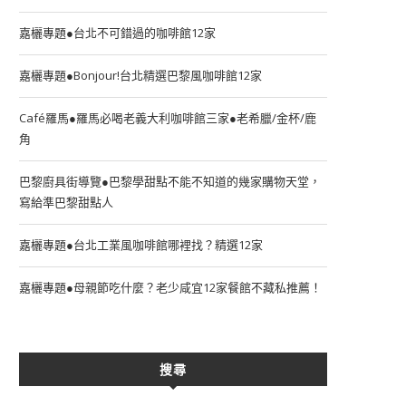
嘉欐專題●台北不可錯過的咖啡館12家
嘉欐專題●Bonjour!台北精選巴黎風咖啡館12家
Café羅馬●羅馬必喝老義大利咖啡館三家●老希臘/金杯/鹿
角
巴黎廚具街導覽●巴黎學甜點不能不知道的幾家購物天堂，
寫給準巴黎甜點人
嘉欐專題●台北工業風咖啡館哪裡找？精選12家
嘉欐專題●母親節吃什麼？老少咸宜12家餐館不藏私推薦！
搜尋