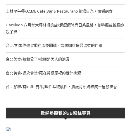
士林早午餐/ACME Cafe Bar & Restaurant/劇場日光，慵懶朝食
Hazukido 八月堂大坪林概念店/超療癒時尚日系風格，咖啡廳或餐廳妳
說了算！
台北/如果你也習慣在深夜閱讀，這間咖啡是最溫柔的伴讀
台北美食/拉麵公子/拉麵是男人的浪漫
台北美食/達永食堂/藏在貨櫃屋裡的世外桃源
台北咖啡/有kaffe冇/用理性萃取感性，將歲月軌跡粹成一屋咖啡香
歡迎參觀我的FB粉絲專頁