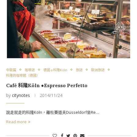
中歐篇
咖啡誌
德國☼科隆Köln
旅誌
歐洲旅誌
科隆的咖啡館（德國）
Café 科隆Köln ●Espresso Perfetto
by
citynotes
2014/11/24
說走就走的科隆Köln，離杜賽道夫Düsseldorf坐Re…
Read more