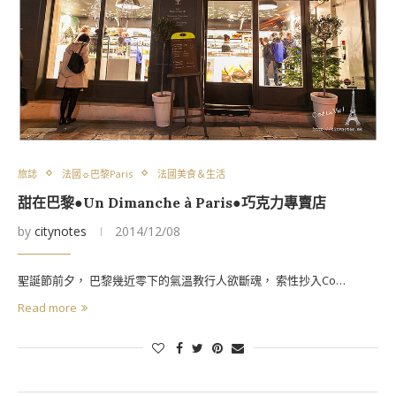
旅誌
法國☼巴黎Paris
法國美食＆生活
甜在巴黎●Un Dimanche à Paris●巧克力專賣店
by
citynotes
2014/12/08
聖誕節前夕， 巴黎幾近零下的氣溫教行人欲斷魂， 索性抄入Co…
Read more