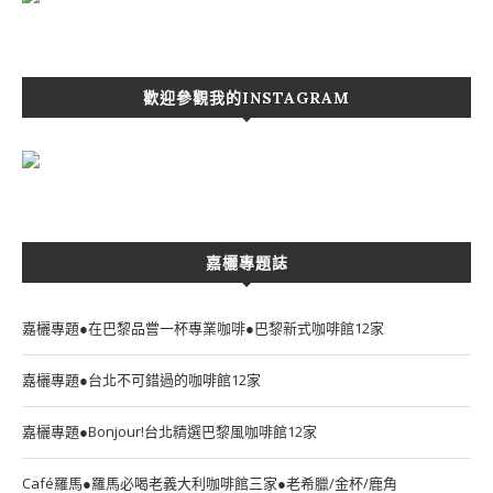
歡迎參觀我的INSTAGRAM
嘉欐專題誌
嘉欐專題●在巴黎品嘗一杯專業咖啡●巴黎新式咖啡館12家
嘉欐專題●台北不可錯過的咖啡館12家
嘉欐專題●Bonjour!台北精選巴黎風咖啡館12家
Café羅馬●羅馬必喝老義大利咖啡館三家●老希臘/金杯/鹿角