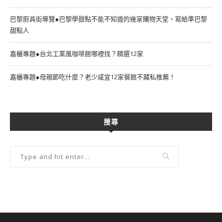
巴黎廚具街導覽●巴黎學甜點不能不知道的幾家購物天堂，寫給準巴黎
甜點人
嘉欐專題●台北工業風咖啡館哪裡找？精選12家
嘉欐專題●母親節吃什麼？老少咸宜12家餐館不藏私推薦！
搜尋