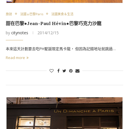
旅誌
法國☼巴黎Paris
法國美食＆生活
甜在巴黎●Jean-Paul Hévin●巴黎巧克力沙龍
by
citynotes
2014/12/15
本來這天計劃要去吃PH聖誕限定馬卡龍， 但因為記錯地址就跳過…
Read more