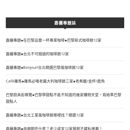
嘉欐專題誌
嘉欐專題●在巴黎品嘗一杯專業咖啡●巴黎新式咖啡館12家
嘉欐專題●台北不可錯過的咖啡館12家
嘉欐專題●Bonjour!台北精選巴黎風咖啡館12家
Café羅馬●羅馬必喝老義大利咖啡館三家●老希臘/金杯/鹿角
巴黎廚具街導覽●巴黎學甜點不能不知道的幾家購物天堂，寫給準巴黎
甜點人
嘉欐專題●台北工業風咖啡館哪裡找？精選12家
嘉欐專題●母親節吃什麼？老少咸宜12家餐館不藏私推薦！