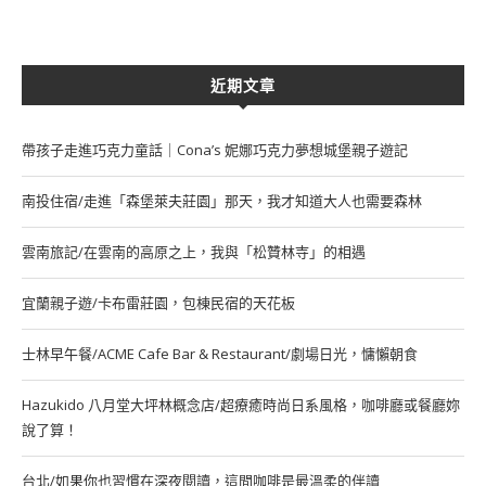
近期文章
帶孩子走進巧克力童話｜Cona’s 妮娜巧克力夢想城堡親子遊記
南投住宿/走進「森堡萊夫莊園」那天，我才知道大人也需要森林
雲南旅記/在雲南的高原之上，我與「松贊林寺」的相遇
宜蘭親子遊/卡布雷莊園，包棟民宿的天花板
士林早午餐/ACME Cafe Bar & Restaurant/劇場日光，慵懶朝食
Hazukido 八月堂大坪林概念店/超療癒時尚日系風格，咖啡廳或餐廳妳
說了算！
台北/如果你也習慣在深夜閱讀，這間咖啡是最溫柔的伴讀