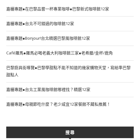
嘉欐專題●在巴黎品嘗一杯專業咖啡●巴黎新式咖啡館12家
嘉欐專題●台北不可錯過的咖啡館12家
嘉欐專題●Bonjour!台北精選巴黎風咖啡館12家
Café羅馬●羅馬必喝老義大利咖啡館三家●老希臘/金杯/鹿角
巴黎廚具街導覽●巴黎學甜點不能不知道的幾家購物天堂，寫給準巴黎
甜點人
嘉欐專題●台北工業風咖啡館哪裡找？精選12家
嘉欐專題●母親節吃什麼？老少咸宜12家餐館不藏私推薦！
搜尋