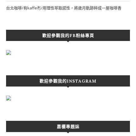
台北咖啡/有kaffe冇/用理性萃取感性，將歲月軌跡粹成一屋咖啡香
歡迎參觀我的FB粉絲專頁
歡迎參觀我的INSTAGRAM
嘉欐專題誌