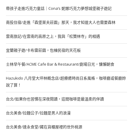
帶孩子走進巧克力童話｜Cona’s 妮娜巧克力夢想城堡親子遊記
南投住宿/走進「森堡萊夫莊園」那天，我才知道大人也需要森林
雲南旅記/在雲南的高原之上，我與「松贊林寺」的相遇
宜蘭親子遊/卡布雷莊園，包棟民宿的天花板
士林早午餐/ACME Cafe Bar & Restaurant/劇場日光，慵懶朝食
Hazukido 八月堂大坪林概念店/超療癒時尚日系風格，咖啡廳或餐廳妳
說了算！
台北/如果你也習慣在深夜閱讀，這間咖啡是最溫柔的伴讀
台北美食/拉麵公子/拉麵是男人的浪漫
台北美食/達永食堂/藏在貨櫃屋裡的世外桃源