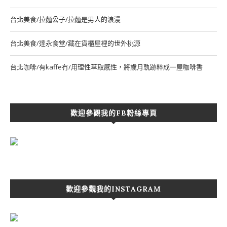
台北美食/拉麵公子/拉麵是男人的浪漫
台北美食/達永食堂/藏在貨櫃屋裡的世外桃源
台北咖啡/有kaffe冇/用理性萃取感性，將歲月軌跡粹成一屋咖啡香
歡迎參觀我的FB粉絲專頁
歡迎參觀我的INSTAGRAM