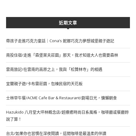
近期文章
帶孩子走進巧克力童話｜Cona’s 妮娜巧克力夢想城堡親子遊記
南投住宿/走進「森堡萊夫莊園」那天，我才知道大人也需要森林
雲南旅記/在雲南的高原之上，我與「松贊林寺」的相遇
宜蘭親子遊/卡布雷莊園，包棟民宿的天花板
士林早午餐/ACME Cafe Bar & Restaurant/劇場日光，慵懶朝食
Hazukido 八月堂大坪林概念店/超療癒時尚日系風格，咖啡廳或餐廳妳
說了算！
台北/如果你也習慣在深夜閱讀，這間咖啡是最溫柔的伴讀