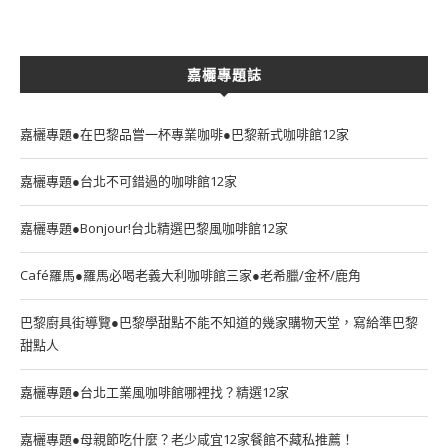
嘉欐專題誌
嘉欐專題●在巴黎品嘗一杯專業咖啡●巴黎新式咖啡館12家
嘉欐專題●台北不可錯過的咖啡館12家
嘉欐專題●Bonjour!台北精選巴黎風咖啡館12家
Café羅馬●羅馬必喝老義大利咖啡館三家●老希臘/金杯/鹿角
巴黎廚具街導覽●巴黎學甜點不能不知道的幾家購物天堂，寫給準巴黎
甜點人
嘉欐專題●台北工業風咖啡館哪裡找？精選12家
嘉欐專題●母親節吃什麼？老少咸宜12家餐館不藏私推薦！