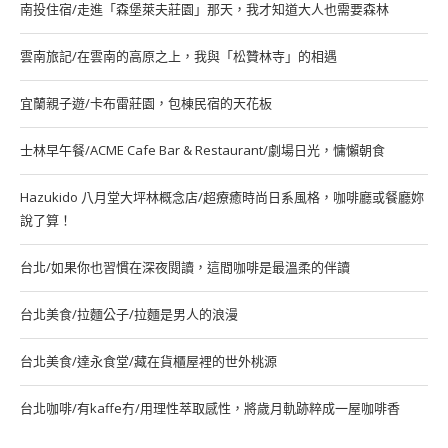
南投住宿/走進「森堡萊夫莊園」那天，我才知道大人也需要森林
雲南旅記/在雲南的高原之上，我與「松贊林寺」的相遇
宜蘭親子遊/卡布雷莊園，包棟民宿的天花板
士林早午餐/ACME Cafe Bar & Restaurant/劇場日光，慵懶朝食
Hazukido 八月堂大坪林概念店/超療癒時尚日系風格，咖啡廳或餐廳妳
說了算！
台北/如果你也習慣在深夜閱讀，這間咖啡是最溫柔的伴讀
台北美食/拉麵公子/拉麵是男人的浪漫
台北美食/達永食堂/藏在貨櫃屋裡的世外桃源
台北咖啡/有kaffe冇/用理性萃取感性，將歲月軌跡粹成一屋咖啡香