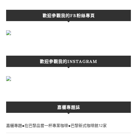
歡迎參觀我的FB粉絲專頁
歡迎參觀我的INSTAGRAM
嘉欐專題誌
嘉欐專題●在巴黎品嘗一杯專業咖啡●巴黎新式咖啡館12家