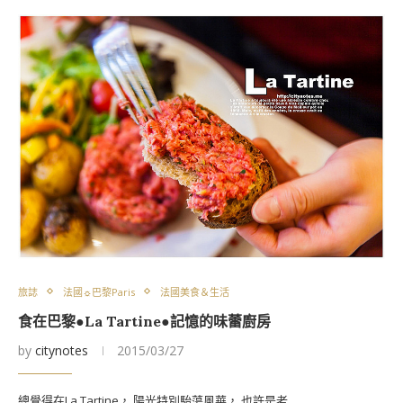
旅誌
法國☼巴黎Paris
法國美食＆生活
食在巴黎●La Tartine●記憶的味蕾廚房
by
citynotes
2015/03/27
總覺得在La Tartine， 陽光特別駘蕩風華， 也許是老…