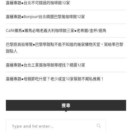
嘉欐專題●台北不可錯過的咖啡館12家
嘉欐專題●Bonjour!台北精選巴黎風咖啡館12家
Café羅馬●羅馬必喝老義大利咖啡館三家●老希臘/金杯/鹿角
巴黎廚具街導覽●巴黎學甜點不能不知道的幾家購物天堂，寫給準巴黎
甜點人
嘉欐專題●台北工業風咖啡館哪裡找？精選12家
嘉欐專題●母親節吃什麼？老少咸宜12家餐館不藏私推薦！
搜尋