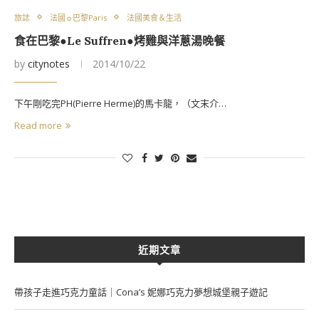
旅誌
法國☼巴黎Paris
法國美食＆生活
食在巴黎●Le Suffren●烤雞與洋蔥湯晚餐
by
citynotes
2014/10/22
下午剛吃完PH(Pierre Herme)的馬卡龍，（文末介…
Read more
近期文章
帶孩子走進巧克力童話｜Cona’s 妮娜巧克力夢想城堡親子遊記