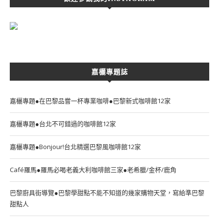
嘉欐專題誌
嘉欐專題●在巴黎品嘗一杯專業咖啡●巴黎新式咖啡館12家
嘉欐專題●台北不可錯過的咖啡館12家
嘉欐專題●Bonjour!台北精選巴黎風咖啡館12家
Café羅馬●羅馬必喝老義大利咖啡館三家●老希臘/金杯/鹿角
巴黎廚具街導覽●巴黎學甜點不能不知道的幾家購物天堂，寫給準巴黎
甜點人