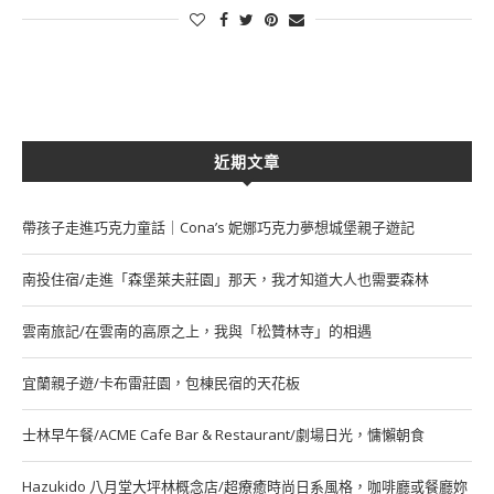
近期文章
帶孩子走進巧克力童話｜Cona’s 妮娜巧克力夢想城堡親子遊記
南投住宿/走進「森堡萊夫莊園」那天，我才知道大人也需要森林
雲南旅記/在雲南的高原之上，我與「松贊林寺」的相遇
宜蘭親子遊/卡布雷莊園，包棟民宿的天花板
士林早午餐/ACME Cafe Bar & Restaurant/劇場日光，慵懶朝食
Hazukido 八月堂大坪林概念店/超療癒時尚日系風格，咖啡廳或餐廳妳