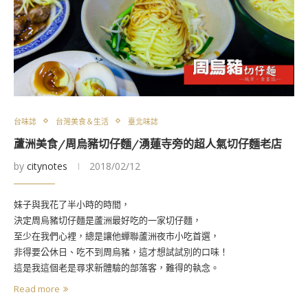
台味誌
台灣美食＆生活
臺北味誌
蘆洲美食/周烏豬切仔麵/湧蓮寺旁的超人氣切仔麵老店
by
citynotes
2018/02/12
妹子與我花了半小時的時間，
決定周烏豬切仔麵是蘆洲最好吃的一家切仔麵，
至少在我們心裡，總是讓他蟬聯蘆洲夜市小吃首選，
非得要公休日、吃不到周烏豬，這才想試試別的口味！
這是我這個老是尋求新體驗的部落客，難得的執念。
Read more