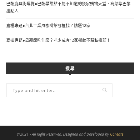
巴黎廚具街導覽●巴黎學甜點不能不知道的幾家購物天堂，寫給準巴黎
甜點人
嘉欐專題●台北工業風咖啡館哪裡找？精選12家
嘉欐專題●母親節吃什麼？老少咸宜12家餐館不藏私推薦！
搜尋
@2021 - All Right Reserved. Designed and Developed by
GCreate