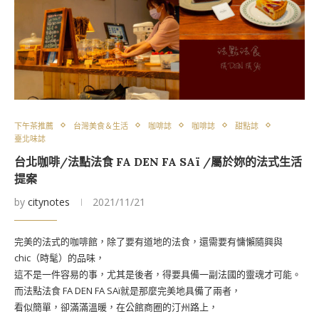
下午茶推薦
台灣美食＆生活
咖啡誌
咖啡誌
甜點誌
臺北味誌
台北咖啡/法點法食 FA DEN FA SAï /屬於妳的法式生活
提案
by
citynotes
2021/11/21
完美的法式的咖啡館，除了要有道地的法食，還需要有慵懶隨興與
chic（時髦）的品味，
這不是一件容易的事，尤其是後者，得要具備一副法國的靈魂才可能。
而法點法食 FA DEN FA SAï就是那麼完美地具備了兩者，
看似簡單，卻滿滿溫暖，在公館商圈的汀州路上，