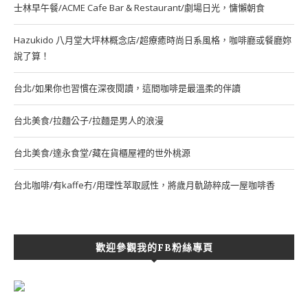
士林早午餐/ACME Cafe Bar & Restaurant/劇場日光，慵懶朝食
Hazukido 八月堂大坪林概念店/超療癒時尚日系風格，咖啡廳或餐廳妳
說了算！
台北/如果你也習慣在深夜閱讀，這間咖啡是最溫柔的伴讀
台北美食/拉麵公子/拉麵是男人的浪漫
台北美食/達永食堂/藏在貨櫃屋裡的世外桃源
台北咖啡/有kaffe冇/用理性萃取感性，將歲月軌跡粹成一屋咖啡香
歡迎參觀我的FB粉絲專頁