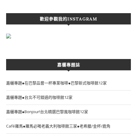
歡迎參觀我的INSTAGRAM
嘉欐專題誌
嘉欐專題●在巴黎品嘗一杯專業咖啡●巴黎新式咖啡館12家
嘉欐專題●台北不可錯過的咖啡館12家
嘉欐專題●Bonjour!台北精選巴黎風咖啡館12家
Café羅馬●羅馬必喝老義大利咖啡館三家●老希臘/金杯/鹿角