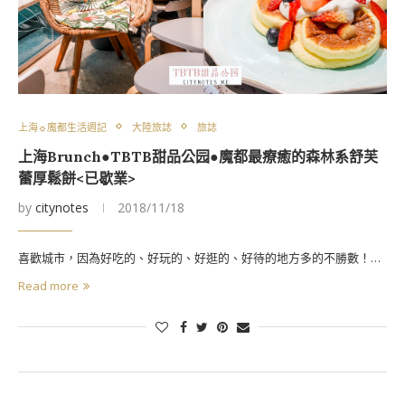
上海☼魔都生活週記
大陸旅誌
旅誌
上海Brunch●TBTB甜品公园●魔都最療癒的森林系舒芙
蕾厚鬆餅<已歇業>
by
citynotes
2018/11/18
喜歡城市，因為好吃的、好玩的、好逛的、好待的地方多的不勝數！…
Read more