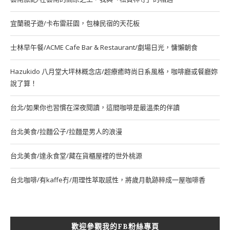
宜蘭親子遊/卡布雷莊園，包棟民宿的天花板
士林早午餐/ACME Cafe Bar & Restaurant/劇場日光，慵懶朝食
Hazukido 八月堂大坪林概念店/超療癒時尚日系風格，咖啡廳或餐廳妳
說了算！
台北/如果你也習慣在深夜閱讀，這間咖啡是最溫柔的伴讀
台北美食/拉麵公子/拉麵是男人的浪漫
台北美食/達永食堂/藏在貨櫃屋裡的世外桃源
台北咖啡/有kaffe冇/用理性萃取感性，將歲月軌跡粹成一屋咖啡香
歡迎參觀我的FB粉絲專頁