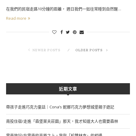
在我們的民宿走路10分鐘的距離， 週日我們一如往常睡到自然醒…
Read more
NEWER POSTS
OLDER POSTS
近期文章
帶孩子走進巧克力童話｜Cona’s 妮娜巧克力夢想城堡親子遊記
南投住宿/走進「森堡萊夫莊園」那天，我才知道大人也需要森林
雲南旅記/在雲南的高原之上，我與「松贊林寺」的相遇