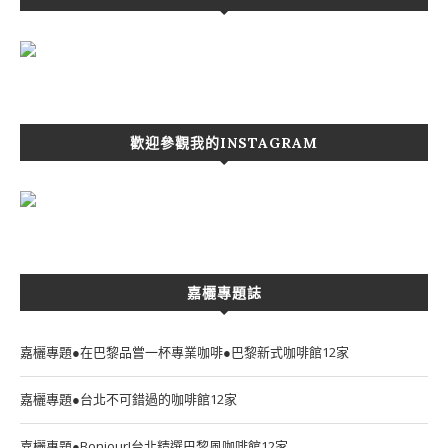
歡迎參觀我的INSTAGRAM
嘉欐專題誌
嘉欐專題●在巴黎品嘗一杯專業咖啡●巴黎新式咖啡館12家
嘉欐專題●台北不可錯過的咖啡館12家
嘉欐專題●Bonjour!台北精選巴黎風咖啡館12家