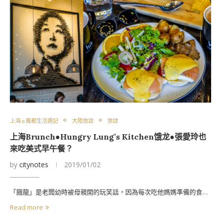
上海☼魔都生活週記
大陸旅誌
旅誌
上海Brunch●Hungry Lung’s Kitchen饿龙●張愛玲也
來吃美式早午餐？
by
citynotes
2019/01/02
「餓龍」是老闆幼時被母親開的玩笑話，因為每次吃他媽媽準備的食…
Read more