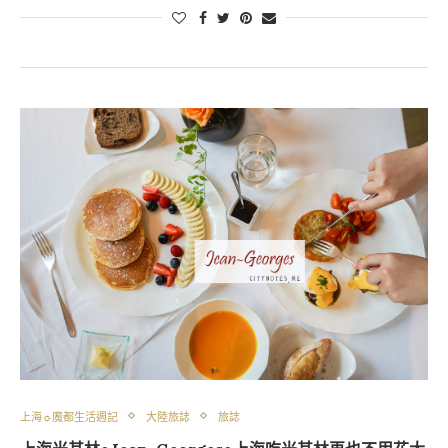
上海☼魔都生活週記
大陸旅誌
旅誌