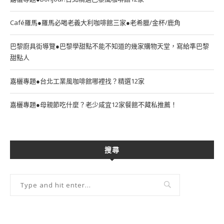
Café羅馬●羅馬必喝老義大利咖啡館三家●老希臘/金杯/鹿角
巴黎廚具街導覽●巴黎學甜點不能不知道的幾家購物天堂，寫給準巴黎
甜點人
嘉欐專題●台北工業風咖啡館哪裡找？精選12家
嘉欐專題●母親節吃什麼？老少咸宜12家餐館不藏私推薦！
搜尋