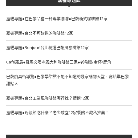
嘉欐專題誌
嘉欐專題●在巴黎品嘗一杯專業咖啡●巴黎新式咖啡館12家
嘉欐專題●台北不可錯過的咖啡館12家
嘉欐專題●Bonjour!台北精選巴黎風咖啡館12家
Café羅馬●羅馬必喝老義大利咖啡館三家●老希臘/金杯/鹿角
巴黎廚具街導覽●巴黎學甜點不能不知道的幾家購物天堂，寫給準巴黎
甜點人
嘉欐專題●台北工業風咖啡館哪裡找？精選12家
嘉欐專題●母親節吃什麼？老少咸宜12家餐館不藏私推薦！