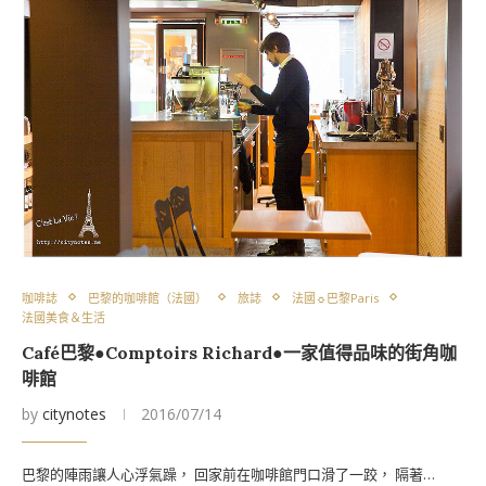
咖啡誌
巴黎的咖啡館（法國）
旅誌
法國☼巴黎Paris
法國美食＆生活
Café巴黎●Comptoirs Richard●一家值得品味的街角咖
啡館
by
citynotes
2016/07/14
巴黎的陣雨讓人心浮氣躁， 回家前在咖啡館門口滑了一跤， 隔著…