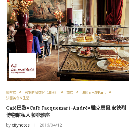
咖啡誌
巴黎的咖啡館（法國）
旅誌
法國☼巴黎Paris
法國美食＆生活
Café巴黎●Café Jacquemart-André●雅克馬爾.安德烈
博物館私人咖啡雅座
by
citynotes
2016/04/12