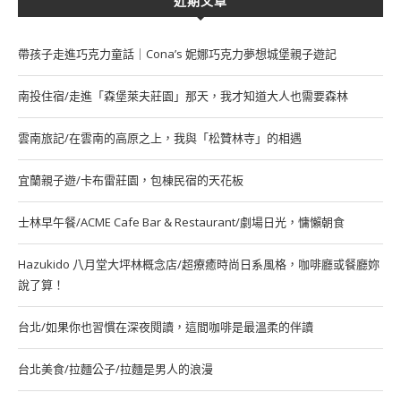
近期文章
帶孩子走進巧克力童話｜Cona’s 妮娜巧克力夢想城堡親子遊記
南投住宿/走進「森堡萊夫莊園」那天，我才知道大人也需要森林
雲南旅記/在雲南的高原之上，我與「松贊林寺」的相遇
宜蘭親子遊/卡布雷莊園，包棟民宿的天花板
士林早午餐/ACME Cafe Bar & Restaurant/劇場日光，慵懶朝食
Hazukido 八月堂大坪林概念店/超療癒時尚日系風格，咖啡廳或餐廳妳
說了算！
台北/如果你也習慣在深夜閱讀，這間咖啡是最溫柔的伴讀
台北美食/拉麵公子/拉麵是男人的浪漫