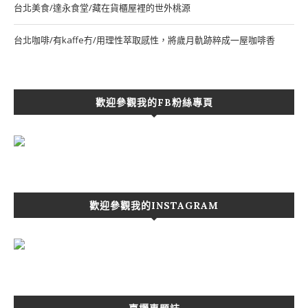
台北美食/達永食堂/藏在貨櫃屋裡的世外桃源
台北咖啡/有kaffe冇/用理性萃取感性，將歲月軌跡粹成一屋咖啡香
歡迎參觀我的FB粉絲專頁
歡迎參觀我的INSTAGRAM