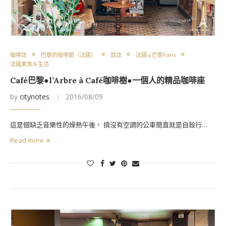
咖啡誌
巴黎的咖啡館（法國）
旅誌
法國☼巴黎Paris
法國美食＆生活
Café巴黎●l’Arbre à Café咖啡樹●一個人的精品咖啡座
by
citynotes
2016/08/09
這是個缺乏音樂性的燥熱午後， 擠沒有空調的公車簡直就是自殺行…
Read more