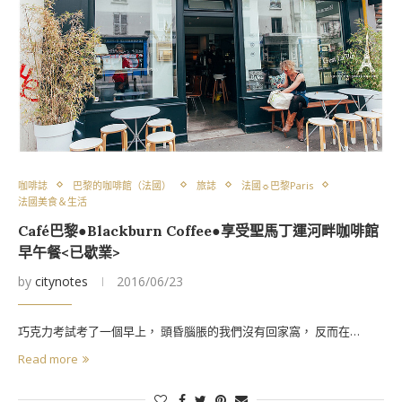
咖啡誌
巴黎的咖啡館（法國）
旅誌
法國☼巴黎Paris
法國美食＆生活
Café巴黎●Blackburn Coffee●享受聖馬丁運河畔咖啡館
早午餐<已歇業>
by
citynotes
2016/06/23
巧克力考試考了一個早上， 頭昏腦脹的我們沒有回家窩， 反而在…
Read more