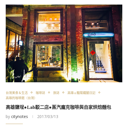
台灣美食＆生活
咖啡誌
旅誌
高雄☼豔陽鐵腿日記
高雄的咖啡館（台灣）
高雄鹽埕●Lab駁二店●蒸汽龐克咖啡與自家烘焙麵包
by
citynotes
2017/03/13