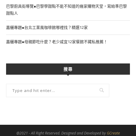
巴黎廚具街導覽●巴黎學甜點不能不知道的幾家購物天堂，寫給準巴黎
甜點人
嘉欐專題●台北工業風咖啡館哪裡找？精選12家
嘉欐專題●母親節吃什麼？老少咸宜12家餐館不藏私推薦！
搜尋
@2021 - All Right Reserved. Designed and Developed by
GCreate