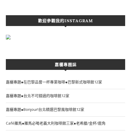
歡迎參觀我的INSTAGRAM
嘉欐專題誌
嘉欐專題●在巴黎品嘗一杯專業咖啡●巴黎新式咖啡館12家
嘉欐專題●台北不可錯過的咖啡館12家
嘉欐專題●Bonjour!台北精選巴黎風咖啡館12家
Café羅馬●羅馬必喝老義大利咖啡館三家●老希臘/金杯/鹿角