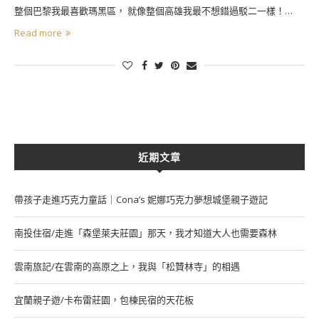
整個巴黎我最喜歡瑪黑區， 就像整個高雄我最不想錯過駁二一樣！…
Read more
近期文章
帶孩子走進巧克力童話｜Cona’s 妮娜巧克力夢想城堡親子遊記
南投住宿/走進「森堡萊夫莊園」那天，我才知道大人也需要森林
雲南旅記/在雲南的高原之上，我與「松贊林寺」的相遇
宜蘭親子遊/卡布雷莊園，包棟民宿的天花板