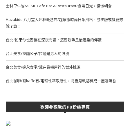
士林早午餐/ACME Cafe Bar & Restaurant/劇場日光，慵懶朝食
Hazukido 八月堂大坪林概念店/超療癒時尚日系風格，咖啡廳或餐廳妳
說了算！
台北/如果你也習慣在深夜閱讀，這間咖啡是最溫柔的伴讀
台北美食/拉麵公子/拉麵是男人的浪漫
台北美食/達永食堂/藏在貨櫃屋裡的世外桃源
台北咖啡/有kaffe冇/用理性萃取感性，將歲月軌跡粹成一屋咖啡香
歡迎參觀我的FB粉絲專頁