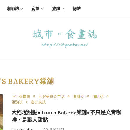
咖啡誌
廚誌
旅誌
物誌
’S BAKERY棠舖
下午茶推薦
台灣美食＆生活
咖啡誌
咖啡誌
甜點誌
臺北味誌
大稻埕甜點●Tom’s Bakery棠舖●不只是文青咖
啡，是職人甜點
by
citynotes
2018/02/28