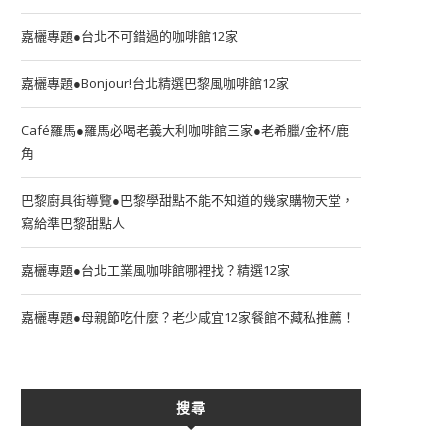
嘉欐專題●台北不可錯過的咖啡館12家
嘉欐專題●Bonjour!台北精選巴黎風咖啡館12家
Café羅馬●羅馬必喝老義大利咖啡館三家●老希臘/金杯/鹿
角
巴黎廚具街導覽●巴黎學甜點不能不知道的幾家購物天堂，
寫給準巴黎甜點人
嘉欐專題●台北工業風咖啡館哪裡找？精選12家
嘉欐專題●母親節吃什麼？老少咸宜12家餐館不藏私推薦！
搜尋