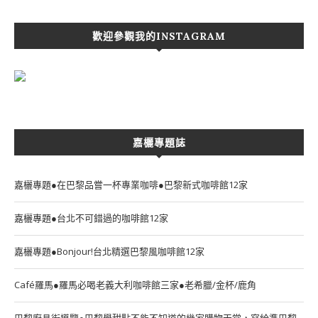
歡迎參觀我的INSTAGRAM
嘉欐專題誌
嘉欐專題●在巴黎品嘗一杯專業咖啡●巴黎新式咖啡館12家
嘉欐專題●台北不可錯過的咖啡館12家
嘉欐專題●Bonjour!台北精選巴黎風咖啡館12家
Café羅馬●羅馬必喝老義大利咖啡館三家●老希臘/金杯/鹿角
巴黎廚具街導覽●巴黎學甜點不能不知道的幾家購物天堂，寫給準巴黎