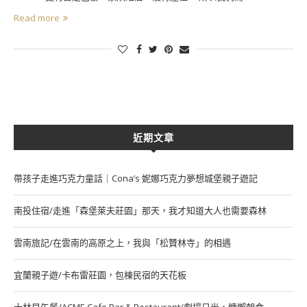
Read more
近期文章
帶孩子走進巧克力童話｜Cona’s 妮娜巧克力夢想城堡親子遊記
南投住宿/走進「森堡萊夫莊園」那天，我才知道大人也需要森林
雲南旅記/在雲南的高原之上，我與「松贊林寺」的相遇
宜蘭親子遊/卡布雷莊園，包棟民宿的天花板
士林早午餐/ACME Cafe Bar & Restaurant/劇場日光，慵懶朝食