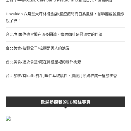
Hazukido 八月堂大坪林概念店/超療癒時尚日系風格，咖啡廳或餐廳妳
說了算！
台北/如果你也習慣在深夜閱讀，這間咖啡是最溫柔的伴讀
台北美食/拉麵公子/拉麵是男人的浪漫
台北美食/達永食堂/藏在貨櫃屋裡的世外桃源
台北咖啡/有kaffe冇/用理性萃取感性，將歲月軌跡粹成一屋咖啡香
歡迎參觀我的FB粉絲專頁