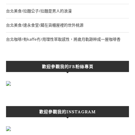
台北美食/拉麵公子/拉麵是男人的浪漫
台北美食/達永食堂/藏在貨櫃屋裡的世外桃源
台北咖啡/有kaffe冇/用理性萃取感性，將歲月軌跡粹成一屋咖啡香
歡迎參觀我的FB粉絲專頁
歡迎參觀我的INSTAGRAM