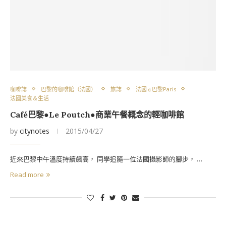
咖啡誌
巴黎的咖啡館（法國）
旅誌
法國☼巴黎Paris
法國美食＆生活
Café巴黎●Le Poutch●商業午餐概念的輕咖啡館
by
citynotes
2015/04/27
近來巴黎中午溫度持續飆高， 同學追隨一位法國攝影師的腳步， …
Read more