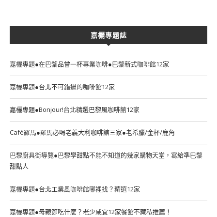
嘉欐專題誌
嘉欐專題●在巴黎品嘗一杯專業咖啡●巴黎新式咖啡館12家
嘉欐專題●台北不可錯過的咖啡館12家
嘉欐專題●Bonjour!台北精選巴黎風咖啡館12家
Café羅馬●羅馬必喝老義大利咖啡館三家●老希臘/金杯/鹿角
巴黎廚具街導覽●巴黎學甜點不能不知道的幾家購物天堂，寫給準巴黎
甜點人
嘉欐專題●台北工業風咖啡館哪裡找？精選12家
嘉欐專題●母親節吃什麼？老少咸宜12家餐館不藏私推薦！