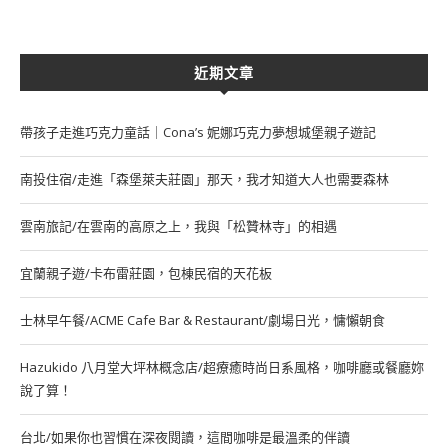
近期文章
帶孩子走進巧克力童話｜Cona’s 妮娜巧克力夢想城堡親子遊記
南投住宿/走進「森堡萊夫莊園」那天，我才知道大人也需要森林
雲南旅記/在雲南的高原之上，我與「松贊林寺」的相遇
宜蘭親子遊/卡布雷莊園，包棟民宿的天花板
士林早午餐/ACME Cafe Bar & Restaurant/劇場日光，慵懶朝食
Hazukido 八月堂大坪林概念店/超療癒時尚日系風格，咖啡廳或餐廳妳
說了算！
台北/如果你也習慣在深夜閱讀，這間咖啡是最溫柔的伴讀