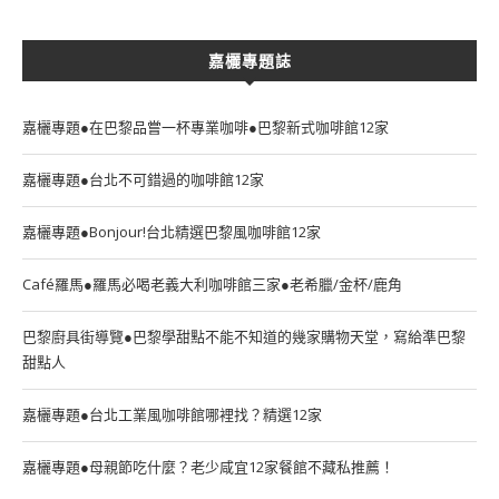
嘉欐專題誌
嘉欐專題●在巴黎品嘗一杯專業咖啡●巴黎新式咖啡館12家
嘉欐專題●台北不可錯過的咖啡館12家
嘉欐專題●Bonjour!台北精選巴黎風咖啡館12家
Café羅馬●羅馬必喝老義大利咖啡館三家●老希臘/金杯/鹿角
巴黎廚具街導覽●巴黎學甜點不能不知道的幾家購物天堂，寫給準巴黎
甜點人
嘉欐專題●台北工業風咖啡館哪裡找？精選12家
嘉欐專題●母親節吃什麼？老少咸宜12家餐館不藏私推薦！