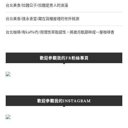
台北美食/拉麵公子/拉麵是男人的浪漫
台北美食/達永食堂/藏在貨櫃屋裡的世外桃源
台北咖啡/有kaffe冇/用理性萃取感性，將歲月軌跡粹成一屋咖啡香
歡迎參觀我的FB粉絲專頁
歡迎參觀我的INSTAGRAM