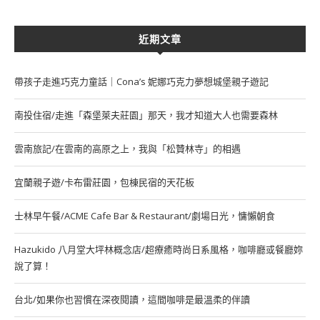
近期文章
帶孩子走進巧克力童話｜Cona’s 妮娜巧克力夢想城堡親子遊記
南投住宿/走進「森堡萊夫莊園」那天，我才知道大人也需要森林
雲南旅記/在雲南的高原之上，我與「松贊林寺」的相遇
宜蘭親子遊/卡布雷莊園，包棟民宿的天花板
士林早午餐/ACME Cafe Bar & Restaurant/劇場日光，慵懶朝食
Hazukido 八月堂大坪林概念店/超療癒時尚日系風格，咖啡廳或餐廳妳
說了算！
台北/如果你也習慣在深夜閱讀，這間咖啡是最溫柔的伴讀